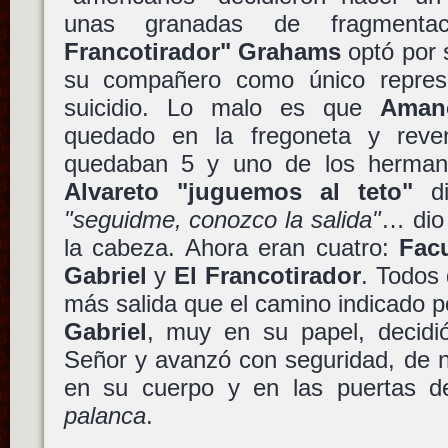
unas granadas de fragment
Francotirador" Grahams
optó por s
su compañero como único represe
suicidio. Lo malo es que
Aman
quedado en la fregoneta y reven
quedaban 5 y uno de los herma
Alvareto "juguemos al teto"
di
"seguidme, conozco la salida"
… dio 
la cabeza. Ahora eran cuatro:
Fac
Gabriel
y
El Francotirador
. Todos 
más salida que el camino indicado 
Gabriel
, muy en su papel, decidi
Señor y avanzó con seguridad, de 
en su cuerpo y en las puertas d
palanca
.