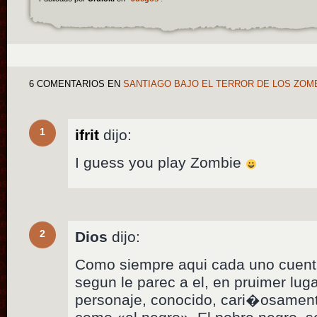
6 COMENTARIOS
EN
SANTIAGO BAJO EL TERROR DE LOS ZOM
1
ifrit
dijo:
I guess you play Zombie
2
Dios
dijo:
Como siempre aqui cada uno cuenta
segun le parec a el, en pruimer lug
personaje, conocido, cari�osament