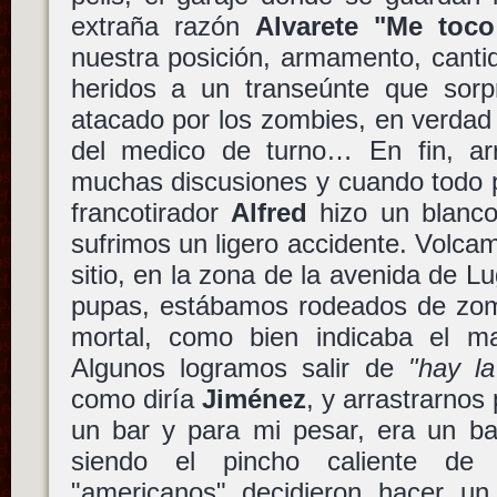
extraña razón
Alvarete "Me toco
nuestra posición, armamento, canti
heridos a un transeúnte que sor
atacado por los zombies, en verdad f
del medico de turno… En fin, a
muchas discusiones y cuando todo pa
francotirador
Alfred
hizo un blanco
sufrimos un ligero accidente. Volc
sitio, en la zona de la avenida de 
pupas, estábamos rodeados de zomb
mortal, como bien indicaba el ma
Algunos logramos salir de
"hay la
como diría
Jiménez
, y arrastrarnos 
un bar y para mi pesar, era un 
siendo el pincho caliente de
"americanos" decidieron hacer un 