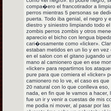
como «el negro». El pobre negro, s
compa�ero el francotirador a limpi
perros mientras 5 personas se dedi
puerta. Todo iba genial, el negro y
diestro y siniestro limpiando todo el
zombis perros zombis y otros mene
aparecio el bicho con lengua biped
cari�osamente como «licker». Cl
estaban metidos en un lio y en vez
en el salon con el gitano jugando u
mano al camionero que en ese mome
«licker» para repartirnos los ataque
pure para que comiera el «licker» p
camionero no lo ve, el caso es que
20 natural con lo que conlleva eso, 
nada, en fin que le vamos a hacer, l
fue un ir y venir a cuestas de mis
me podia ni mover, al pasar por l