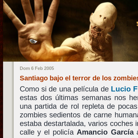
Dom 6 Feb 2005
Santiago bajo el terror de los zombi
Como si de una película de
Lucio F
estas dos últimas semanas nos he
una partida de rol repleta de poc
zombies sedientos de carne human
estaba destartalada, varios coches 
calle y el policía
Amancio García
a