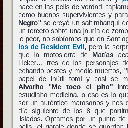
hace en las pelis de verdad, tapiamo
como buenos supervivientes y par
Negro"
se creyó un saltimbanqui de
un tercero sobre una jauría de zomb
lo peor, no sabíamos que en Santia
los de Resident Evil
, pero la sorp
que la motosierra de
Matías
aca
Licker… tres de los personajes d
echando pestes y medio muertos,
"
papel de inútil total y casi se
Alvarito "Me toco el pito"
inte
estudiaba medicina, o eso es lo qu
ser un auténtico matasanos y nos de
día siguiente de los 8 que parti
lisiados. Optamos por un punto de 
pelis, el garaje donde se guardan 