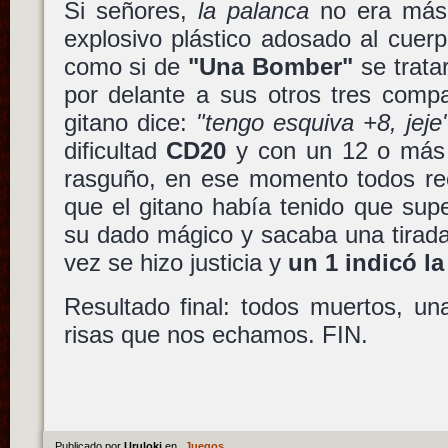
Si señores,
la palanca
no era más 
explosivo plástico adosado al cuer
como si de
"Una Bomber"
se trata
por delante a sus otros tres comp
gitano dice:
"tengo esquiva +8, jeje
dificultad
CD20
y con un 12 o más 
rasguño, en ese momento todos r
que el gitano había tenido que sup
su dado mágico y sacaba una tirad
vez se hizo justicia y
un 1 indicó la 
Resultado final: todos muertos, un
risas que nos echamos. FIN.
Publicado por
Uruloki
en
Juegos
.