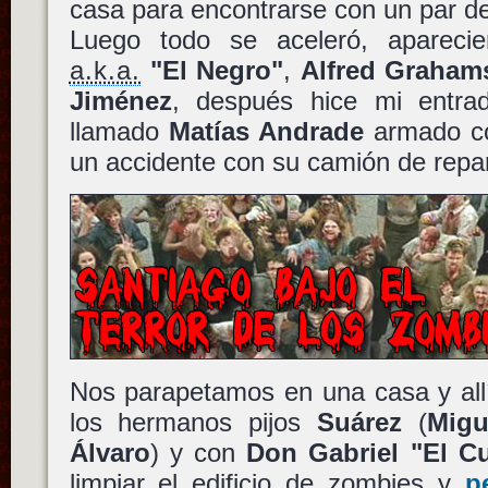
casa para encontrarse con un par 
Luego todo se aceleró, apareci
a.k.a.
"El Negro"
,
Alfred Graham
Jiménez
, después hice mi entrad
llamado
Matías Andrade
armado co
un accidente con su camión de repar
Nos parapetamos en una casa y all
los hermanos pijos
Suárez
(
Migu
Álvaro
) y con
Don Gabriel "El C
limpiar el edificio de zombies y
p