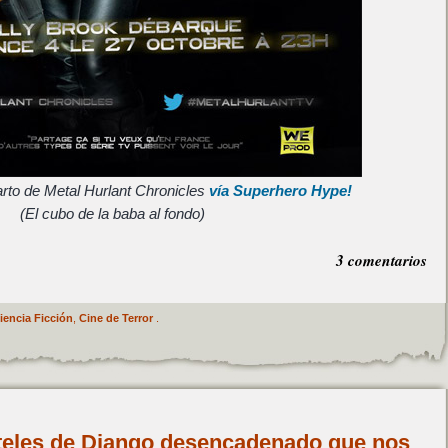
arto de Metal Hurlant Chronicles
vía Superhero Hype!
(El cubo de la baba al fondo)
3 comentarios
iencia Ficción
,
Cine de Terror
.
rteles de Django desencadenado que nos