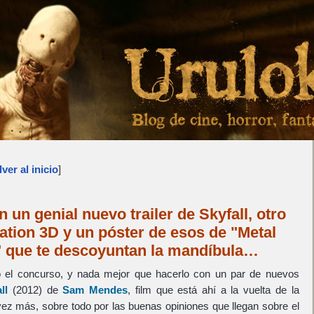
ver al inicio
]
 un genial nuevo trailer de Skyfall, otro
lation 3D y un póster de esos de "Metal
" que te descoyuntan la mandíbula…
o el concurso, y nada mejor que hacerlo con un par de nuevos
ll
(2012) de
Sam Mendes
, film que está ahí a la vuelta de la
ez más, sobre todo por las buenas opiniones que llegan sobre el