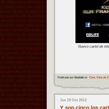
Nuevo cartel de inf
Publicado por
Uruloki
en
Cine
,
Cine de C
Jue 18 Oct 2012
Y son cinco los ca