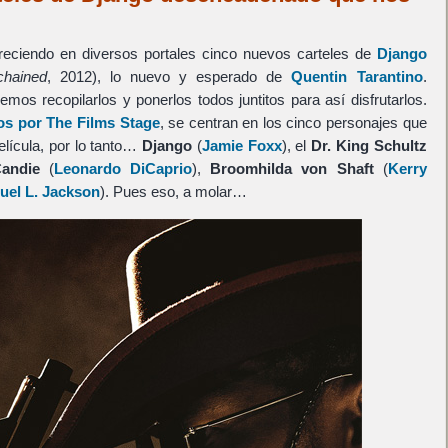
areciendo en diversos portales cinco nuevos carteles de
Django
hained
, 2012), lo nuevo y esperado de
Quentin Tarantino
.
os recopilarlos y ponerlos todos juntitos para así disfrutarlos.
os por The Films Stage
, se centran en los cinco personajes que
elícula, por lo tanto…
Django
(
Jamie Foxx
), el
Dr. King Schultz
Candie
(
Leonardo DiCaprio
),
Broomhilda von Shaft
(
Kerry
el L. Jackson
). Pues eso, a molar…