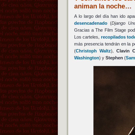
animan la noche…
A lo largo del día han ido ap
desencadenado
(
Django Unc
Gracias a The Film Stage podem
Los carteles,
recopilados tod
más presencia tendrán en la p
(
Christoph Waltz
),
Clavin 
Washington
) y
Stephen
(
Samu