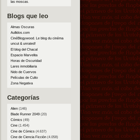
las moscas
.
Blogs que leo
Almas Oscuras
Aullidos.com
CinéBlogywood. Le blog du cinéma
uncut & unrated!
El blog del Chacal
Espacio Marvelita
Horas de Oscuridad
Lares inmobiliaria
Nido de Cuervos
Películas de Culto
Zona Negativa
Categorías
Alien
(146)
Blade Runner 2049
(20)
Cómics
(49)
Cine
(1.454)
Cine de Cómics
(4.637)
Cine de Ciencia Ficción
(4.058)