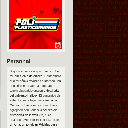
Personal
Si queréis saber un poco más
sobre
mi, pues en este enlace
. Comentaros
que mi cómic favorito se merece una
sección en mi web, así que aquí
tenéis disponible una
guía detallada
del universo Hellboy
. El contenido de
este blog está bajo una
licencia de
Creative Commons
y como último
agregado aquí tenéis la
política de
privacidad de la web
. Ah, si os
apatece favorecer mi culturilla, pues
en Amazon tenéis mi Wishlist por si