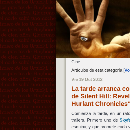
Cine
Artículos de esta categoría [
Vol
Vie 19 Oct 2012
La tarde arranca con
de Silent Hill: Reve
Hurlant Chronicles
Comienza la tarde, en un rat
trailers. Primero uno de
Skyfa
esquina, y que promete cada v