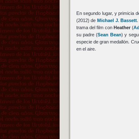
En segundo lugar, y primicia 
(2012) de
Michael J. Bassett
trama del film con
Heather
(
Ad
su padre (
Sean Bean
) y segu
especie de gran medallón. Cru
en el aire.