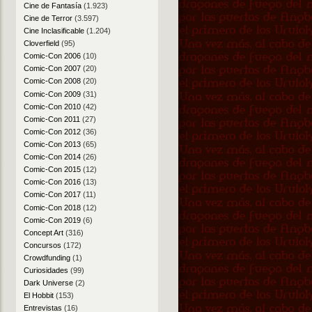
Cine de Fantasía
(1.923)
Cine de Terror
(3.597)
Cine Inclasificable
(1.204)
Cloverfield
(95)
Comic-Con 2006
(10)
Comic-Con 2007
(20)
Comic-Con 2008
(20)
Comic-Con 2009
(31)
Comic-Con 2010
(42)
Comic-Con 2011
(27)
Comic-Con 2012
(36)
Comic-Con 2013
(65)
Comic-Con 2014
(26)
Comic-Con 2015
(12)
Comic-Con 2016
(13)
Comic-Con 2017
(11)
Comic-Con 2018
(12)
Comic-Con 2019
(6)
Concept Art
(316)
Concursos
(172)
Crowdfunding
(1)
Curiosidades
(99)
Dark Universe
(2)
El Hobbit
(153)
Entrevistas
(16)