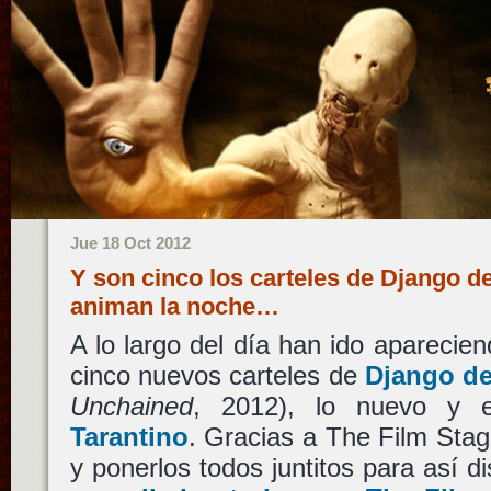
Jue 18 Oct 2012
Y son cinco los carteles de Django 
animan la noche…
A lo largo del día han ido aparecien
cinco nuevos carteles de
Django d
Unchained
, 2012), lo nuevo y
Tarantino
. Gracias a The Film Sta
y ponerlos todos juntitos para así di