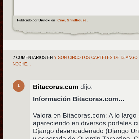
Publicado por
Uruloki
en
Cine
,
Grindhouse
.
2 COMENTARIOS
EN
Y SON CINCO LOS CARTELES DE DJANGO
NOCHE…
1
Bitacoras.com
dijo:
Información Bitacoras.com…
Valora en Bitacoras.com: A lo largo 
apareciendo en diversos portales c
Django desencadenado (Django Unc
y esperado de Quentin Tarantino. G