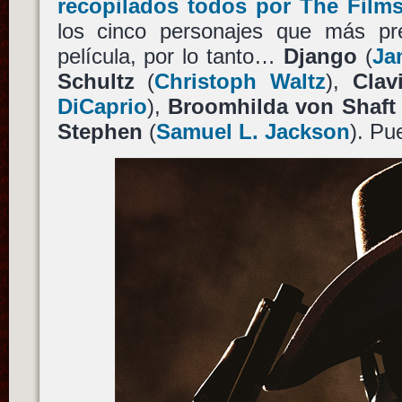
recopilados todos por The Film
los cinco personajes que más pr
película, por lo tanto…
Django
(
Ja
Schultz
(
Christoph Waltz
),
Clav
DiCaprio
),
Broomhilda von Shaft
Stephen
(
Samuel L. Jackson
). Pu