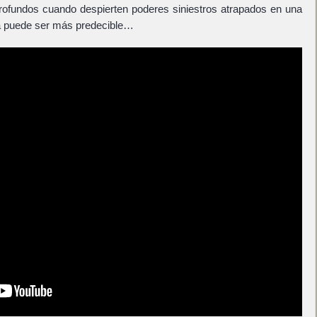
rofundos cuando despierten poderes siniestros atrapados en una
da puede ser más predecible…