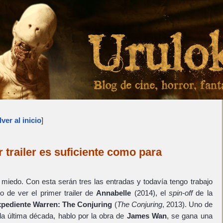
ver al inicio
]
r trailer es suficiente como para
…
 miedo. Con esta serán tres las entradas y todavía tengo trabajo
de ver el primer trailer de
Annabelle
(2014), el
spin-off
de la
pediente Warren: The Conjuring
(
The Conjuring
, 2013). Uno de
 la última década, hablo por la obra de
James Wan
, se gana una