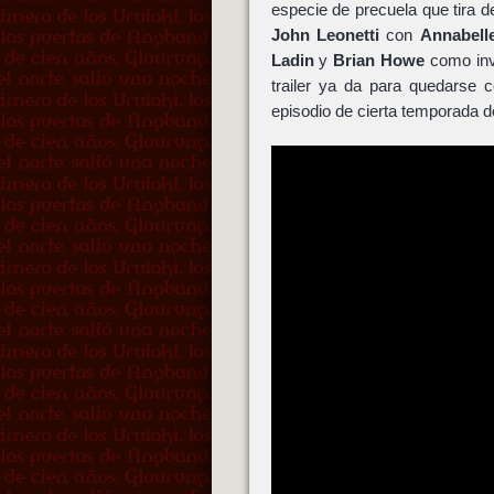
especie de precuela que tira del
John Leonetti
con
Annabelle
Ladin
y
Brian Howe
como invo
trailer ya da para quedarse
episodio de cierta temporada 