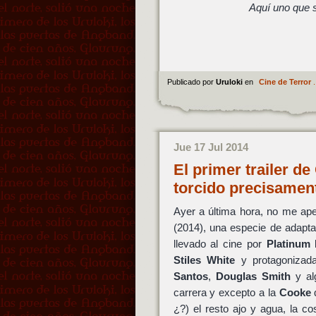
Aquí uno que s
Publicado por
Uruloki
en
Cine de Terror
.
Jue 17 Jul 2014
El primer trailer de
torcido precisame
Ayer a última hora, no me apet
(2014), una especie de adapt
llevado al cine por
Platinum
Stiles White
y protagonizad
Santos
,
Douglas Smith
y al
carrera y excepto a la
Cooke
q
¿?) el resto ajo y agua, la c