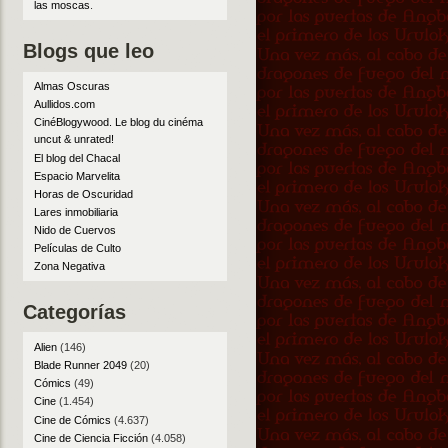
las moscas
.
Blogs que leo
Almas Oscuras
Aullidos.com
CinéBlogywood. Le blog du cinéma
uncut & unrated!
El blog del Chacal
Espacio Marvelita
Horas de Oscuridad
Lares inmobiliaria
Nido de Cuervos
Películas de Culto
Zona Negativa
Categorías
Alien
(146)
Blade Runner 2049
(20)
Cómics
(49)
Cine
(1.454)
Cine de Cómics
(4.637)
Cine de Ciencia Ficción
(4.058)