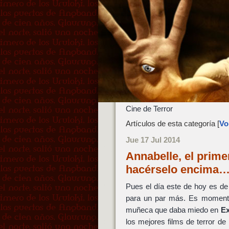
Cine de Terror
Artículos de esta categoría [
Vol
Jue 17 Jul 2014
Annabelle, el prime
hacérselo encima
Pues el día este de hoy es de
para un par más. Es momento 
muñeca que daba miedo en
Ex
los mejores films de terror de