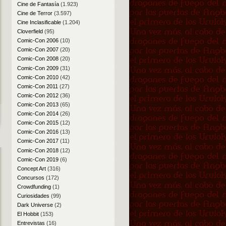
Cine de Fantasía
(1.923)
Cine de Terror
(3.597)
Cine Inclasificable
(1.204)
Cloverfield
(95)
Comic-Con 2006
(10)
Comic-Con 2007
(20)
Comic-Con 2008
(20)
Comic-Con 2009
(31)
Comic-Con 2010
(42)
Comic-Con 2011
(27)
Comic-Con 2012
(36)
Comic-Con 2013
(65)
Comic-Con 2014
(26)
Comic-Con 2015
(12)
Comic-Con 2016
(13)
Comic-Con 2017
(11)
Comic-Con 2018
(12)
Comic-Con 2019
(6)
Concept Art
(316)
Concursos
(172)
Crowdfunding
(1)
Curiosidades
(99)
Dark Universe
(2)
El Hobbit
(153)
Entrevistas
(16)