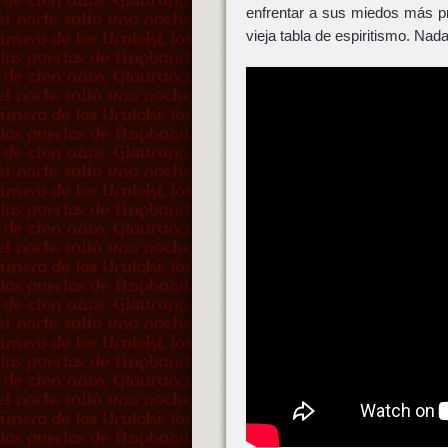
enfrentar a sus miedos más p
vieja tabla de espiritismo. Na