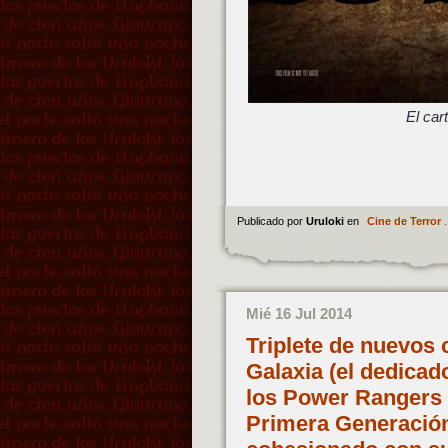
El car
Publicado por
Uruloki
en
Cine de Terror
.
Mié 16 Jul 2014
Triplete de nuevos 
Galaxia (el dedicado
los Power Rangers 
Primera Generación