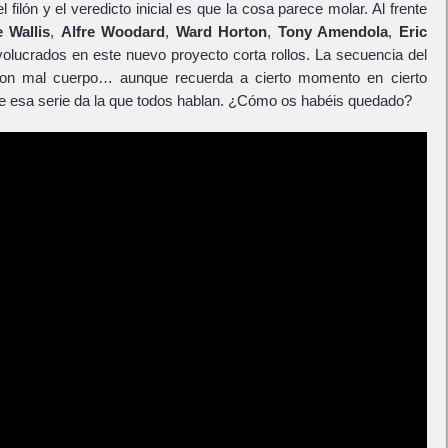
 filón y el veredicto inicial es que la cosa parece molar. Al frente
 Wallis
,
Alfre Woodard
,
Ward Horton
,
Tony Amendola
,
Eric
lucrados en este nuevo proyecto corta rollos. La secuencia del
 con mal cuerpo… aunque recuerda a cierto momento en cierto
de esa serie da la que todos hablan. ¿Cómo os habéis quedado?