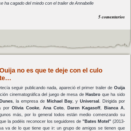
e ha cagado del miedo con el trailer de Annabelle
5 comentarios
 Ouija no es que te deje con el culo
nte…
ecía seguir publicando nada, apareció el primer trailer de
Ouija
ación cinematográfica del juego de mesa de
Hasbro
que ha sido
 Dunes
, la empresa de
Michael Bay
, y
Universal
. Dirigida por
a por
Olivia Cooke
,
Ana Coto
,
Daren Kagasoff
,
Bianca A.
gunos más, por lo general todos están medio comenzando su
ue la podéis reconocer los seguidores de
"Bates Motel"
(2013-
osa va de lo que tiene que ir: un grupo de amigos se tienen que