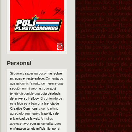
Personal
Si queréis saber un poco más
sobre
mi, pues en este enlace
. Comentaros
que mi cómic favorito se merece una
sección en mi web, así que aquí
tenéis disponible una
guía detallada
del universo Hellboy
. El contenido de
este blog está bajo una
licencia de
Creative Commons
y como último
agregado aquí tenéis la
política de
privacidad de la web
. Ah, si os
apatece favorecer mi culturilla, pues
en Amazon tenéis mi Wishlist por si