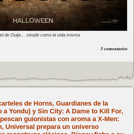
tel de Ouija… simple como la vida misma
3 comentarios
carteles de Horns, Guardianes de la
 a Yondu) y Sin City: A Dame to Kill For,
pescan guionistas con aroma a X-Men:
, Universal prepara un universo