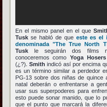
En el mismo panel en el que
Smit
Tusk
se habló de que
este es el 
denominada
"The True North Tr
Tusk
le seguirán dos films 
conoceremos como
Yoga Hosers
(¿?).
Smith
indicó así por encima 
es un término similar a perdedor e
PG-13 sobre dos niñas de quince 
natal deberán o enfrentarse a gen
usar sus superpoderes para enfren
esto puede sonar manido, que lo p
que el punto que marcará la difere