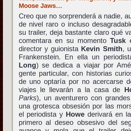
Moose Jaws…
Creo que no sorprenderá a nadie, a
de nivel raro o incluso desagradab
su trailer, deja bastante claro qué 
comentara en su momento
Tusk
e
director y guionista
Kevin Smith
, 
Frankenstein. En ella un periodis
Long
) se dedica a viajar por Amér
gente particular, con historias cu
de uno optaría por no acercarse 
viajes le llevarán a la casa de
H
Parks
), un aventurero con grandes 
una grotesca obsesión por las mors
el periodista y
Howe
derivará en la
primero al deseo obsesivo del se
avance y mola que el trailer dej