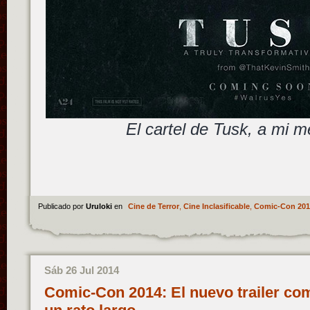
El cartel de Tusk, a mi 
Publicado por
Uruloki
en
Cine de Terror
,
Cine Inclasificable
,
Comic-Con 201
Sáb 26 Jul 2014
Comic-Con 2014: El nuevo trailer co