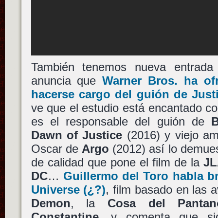
También tenemos nueva entrada
anuncia que
Warner Bros.
ha of
hacerse cargo del guión de
Just
ve que el estudio está encantado c
es el responsable del guión de
B
Dawn of Justice
(2016) y viejo a
Oscar de
Argo
(2012) así lo demues
de calidad que pone el film de la
J
DC
…
Guillermo del Toro
habla b
Universe
(¿?)
, film basado en las 
Demon
, la
Cosa del Pantan
Constantine
, y comenta que sig