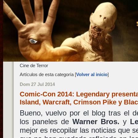
Cine de Terror
Artículos de esta categoría [
Volver al inicio
]
Dom 27 Jul 2014
Comic-Con 2014: Legendary presenta 
Island, Warcraft, Crimson Pike y Bl
Bueno, vuelvo por el blog tras el 
los paneles de
Warner Bros.
y
Le
mejor es recopilar las noticias que 