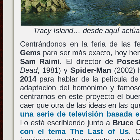
Tracy Island… desde aquí actúa
Centrándonos en la feria de las f
Gems
para ser más exacto, hoy hemo
Sam Raimi
. El director de
Posesi
Dead
, 1981) y
Spider-Man
(2002) 
2014
para hablar de la película d
adaptación del homónimo y famoso
centrarnos en este proyecto el bu
caer que otra de las ideas en las qu
una serie de televisión basada 
Lo está escribiendo junto a
Bruce 
con el tema
The Last of Us
. 