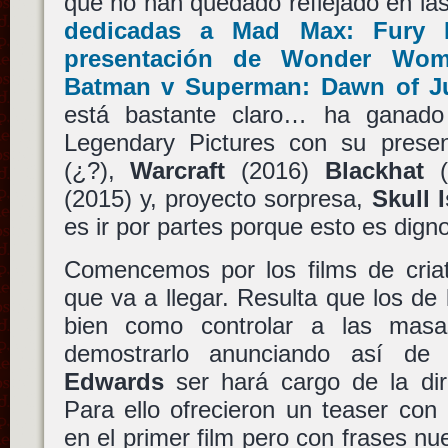
que no han quedado reflejado en la
dedicadas a
Mad Max: Fury 
presentación de
Wonder Wom
Batman v Superman: Dawn of Ju
está bastante claro… ha ganado
Legendary Pictures con su prese
(¿?),
Warcraft
(2016)
Blackhat
(
(2015) y, proyecto sorpresa,
Skull 
es ir por partes porque esto es digno
Comencemos por los films de criat
que va a llegar. Resulta que los de
bien como controlar a las mas
demostrarlo anunciando así d
Edwards
ser hará cargo de la di
Para ello ofrecieron un teaser con m
en el primer film pero con frases n