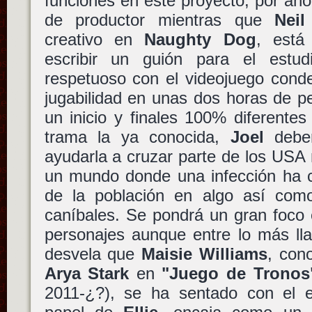
funciones en este proyecto, por ah
de productor mientras que
Nei
creativo en
Naughty Dog
, está
escribir un guión para el estud
respetuoso con el videojuego cond
jugabilidad en unas dos horas de p
un inicio y finales 100% diferentes 
trama la ya conocida,
Joel
debe
ayudarla a cruzar parte de los USA
un mundo donde una infección ha c
de la población en algo así com
caníbales. Se pondrá un gran foco e
personajes aunque entre lo más lla
desvela que
Maisie Williams
, con
Arya Stark
en
"Juego de Tronos
2011-¿?), se ha sentado con el e