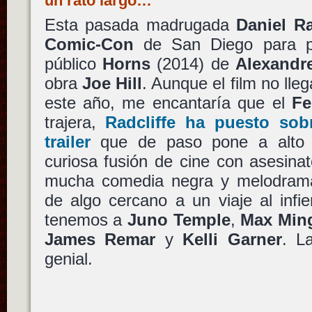
un rato largo…
Esta pasada madrugada
Daniel Ra
Comic-Con
de San Diego para pr
público
Horns
(2014) de
Alexandr
obra
Joe Hill
. Aunque el film no ll
este año, me encantaría que el
Fe
trajera,
Radcliffe
ha puesto sobr
trailer
que de paso pone a alto ni
curiosa fusión de cine con asesin
mucha comedia negra y melodra
de algo cercano a un viaje al infi
tenemos a
Juno Temple
,
Max Ming
James Remar
y
Kelli Garner
. L
genial.