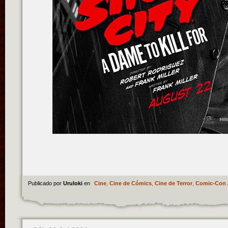
Publicado por
Uruloki
en
Cine
,
Cine de Cómics
,
Cine de Terror
,
Comic-Con 