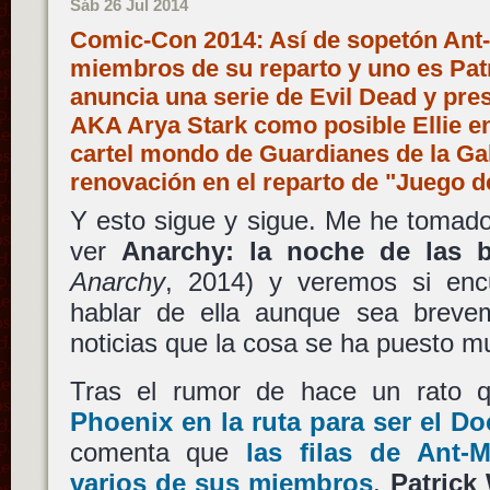
Sáb 26 Jul 2014
Comic-Con 2014: Así de sopetón Ant-
miembros de su reparto y uno es Pat
anuncia una serie de Evil Dead y pre
AKA Arya Stark como posible Ellie en
cartel mondo de Guardianes de la Gala
renovación en el reparto de "Juego 
Y esto sigue y sigue. Me he tomado
ver
Anarchy: la noche de las b
Anarchy
, 2014) y veremos si enc
hablar de ella aunque sea breve
noticias que la cosa se ha puesto m
Tras el rumor de hace un rato 
Phoenix
en la ruta para ser el
Do
comenta que
las filas de
Ant-
varios de sus miembros
.
Patrick