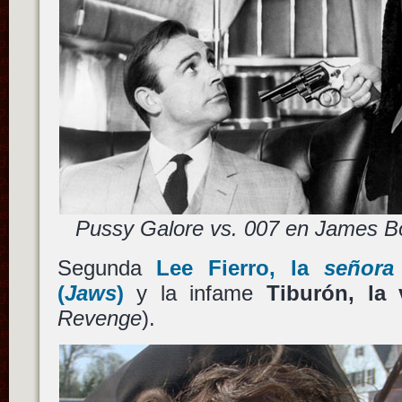
Pussy Galore vs. 007 en James Bo
Segunda
Lee Fierro
, la
señora
(
Jaws
)
y la infame
Tiburón, la
Revenge
).