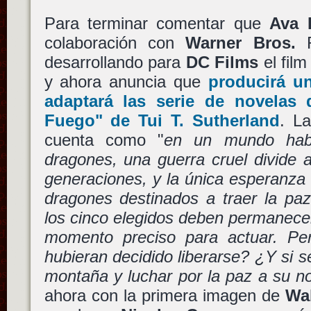
Para terminar comentar que
Ava 
colaboración con
Warner Bros.
R
desarrollando para
DC Films
el fil
y ahora anuncia que
producirá u
adaptará las serie de novelas 
Fuego"
de
Tui T. Sutherland
. La
cuenta como "
en un mundo habi
dragones, una guerra cruel divide 
generaciones, y la única esperanza
dragones destinados a traer la paz
los cinco elegidos deben permanece
momento preciso para actuar. Pe
hubieran decidido liberarse? ¿Y si se
montaña y luchar por la paz a su 
ahora con la primera imagen de
Wa