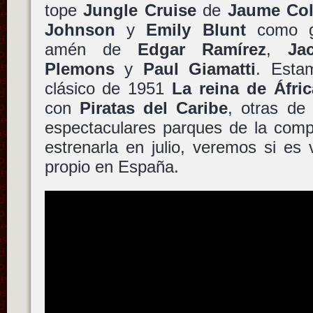
tope
Jungle Cruise
de
Jaume Coll
Johnson
y
Emily Blunt
como gr
amén de
Edgar Ramírez
,
Ja
Plemons
y
Paul Giamatti
. Esta
clásico de 1951
La reina de Áfric
con
Piratas del Caribe
, otras de
espectaculares parques de la com
estrenarla en julio, veremos si es
propio en España.