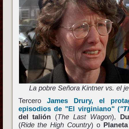
La pobre Señora Kintner vs. el j
Tercero
James Drury
, el prot
episodios de
"El virginiano"
(
"T
del talión
(
The Last Wagon
),
Du
(
Ride the High Country
) o
Planeta