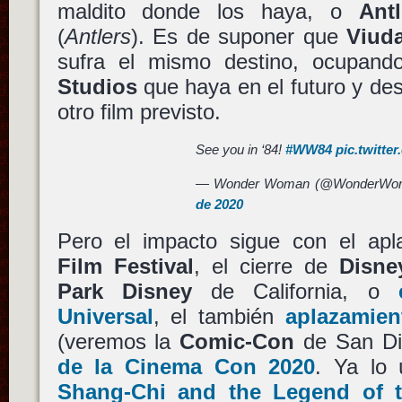
maldito donde los haya, o
Ant
(
Antlers
). Es de suponer que
Viud
sufra el mismo destino, ocupan
Studios
que haya en el futuro y des
otro film previsto.
See you in ‘84!
#WW84
pic.twitt
— Wonder Woman (@WonderWo
de 2020
Pero el impacto sigue con el ap
Film Festival
, el cierre de
Disne
Park Disney
de California, o
Universal
, el también
aplazamie
(veremos la
Comic-Con
de San Di
de la Cinema Con 2020
. Ya lo 
Shang-Chi and the Legend of 