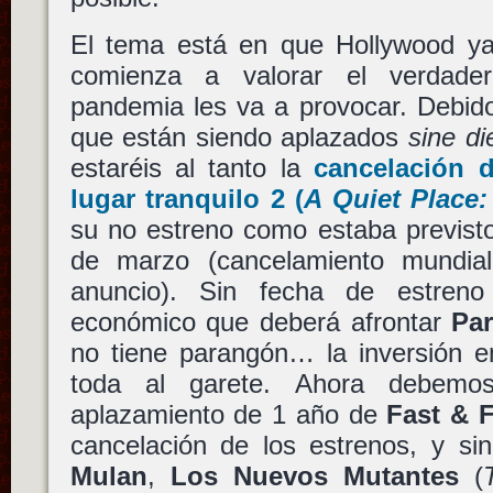
El tema está en que Hollywood ya
comienza a valorar el verdade
pandemia les va a provocar. Debido a
que están siendo aplazados
sine di
estaréis al tanto la
cancelación 
lugar tranquilo 2
(
A Quiet Place: 
su no estreno como estaba previsto
de marzo (cancelamiento mundia
anuncio). Sin fecha de estreno 
económico que deberá afrontar
Pa
no tiene parangón… la inversión e
toda al garete. Ahora debemo
aplazamiento de 1 año de
Fast & 
cancelación de los estrenos, y si
Mulan
,
Los Nuevos Mutantes
(