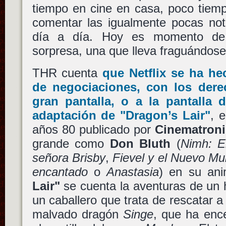
tiempo en cine en casa, poco tiem
comentar las igualmente pocas not
día a día. Hoy es momento de
sorpresa, una que lleva fraguándose
THR cuenta
que
Netflix
se ha hec
de negociaciones, con los derec
gran pantalla, o a la pantalla 
adaptación de
"Dragon’s Lair"
, 
años 80 publicado por
Cinematroni
grande como
Don Bluth
(
Nimh: E
señora Brisby
,
Fievel y el Nuevo M
encantado
o
Anastasia
) en su an
Lair"
se cuenta la aventuras de un
un caballero que trata de rescatar a
malvado dragón
Singe
, que ha enc