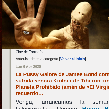
Cine de Fantasía
Artículos de esta categoría [
Volver al inicio
]
Lun 6 Abr 2020
La Pussy Galore de James Bond contr
sufrida señora Kintner de Tiburón, un
Planeta Prohibido (amén de «El Virgi
recuerdo…
Venga, arrancamos la sema
fallecimientos. Primero
Honor B