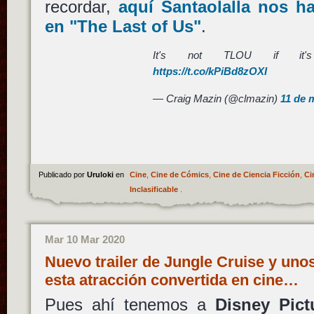
recordar,
aquí
Santaolalla
nos ha
en
"The Last of Us"
.
It's not TLOU if it'
https://t.co/kPiBd8zOXI
— Craig Mazin (@clmazin)
11 de 
Publicado por
Uruloki
en
Cine
,
Cine de Cómics
,
Cine de Ciencia Ficción
,
Ci
Inclasificable
.
Mar 10 Mar 2020
Nuevo trailer de Jungle Cruise y uno
esta atracción convertida en cine…
Pues ahí tenemos a
Disney Pict