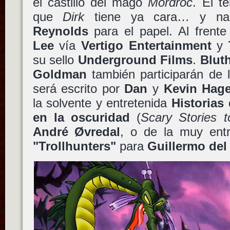
el castillo del mago
Mordroc
. El t
que
Dirk
tiene ya cara… y na
Reynolds
para el papel. Al frent
Lee
vía
Vertigo Entertainment
y
su sello
Underground Films
.
Blut
Goldman
también participarán de l
será escrito por
Dan
y
Kevin Hag
la solvente y entretenida
Historias
en la oscuridad
(
Scary Stories t
André Øvredal
, o de la muy entr
"Trollhunters"
para
Guillermo del