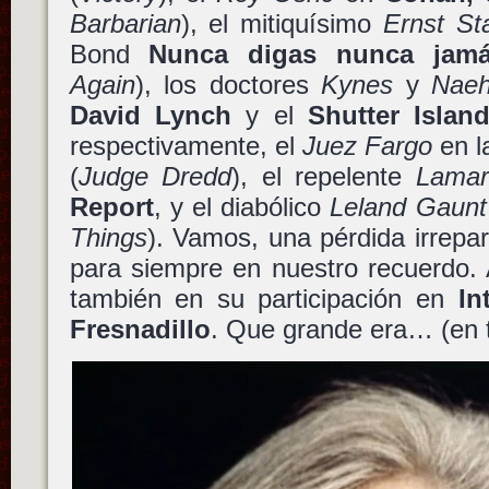
Barbarian
), el mitiquísimo
Ernst St
Bond
Nunca digas nunca jam
Again
), los doctores
Kynes
y
Naeh
David Lynch
y el
Shutter Islan
respectivamente, el
Juez Fargo
en l
(
Judge Dredd
), el repelente
Lamar
Report
, y el diabólico
Leland Gaunt
Things
). Vamos, una pérdida irrepar
para siempre en nuestro recuerdo. 
también en su participación en
In
Fresnadillo
. Que grande era… (en t