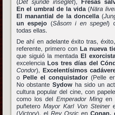
(
Det sjunde inseglet
),
Fresas sal
En el umbral de la vida
(
Nära live
El manantial de la doncella
(
Jung
un espejo
(
Såsom i en spegel
) 
todas ellas.
De ahí en adelante éxito tras, éxito,
referente, primero con
La nueva ti
que siguió la mentada
El exorcist
excelencia
Los tres días del Cón
Condor
),
Excelentísimos cadáver
o
Pelle el conquistador
(Pelle er
No obstante
Sydow
ha sido un act
cultura popular del cine, con pape
como los del
Emperador Ming
e
puñetero
Mayor Karl Von Steiner
(
Victory
), el
Rey Osric
en
Conan, 