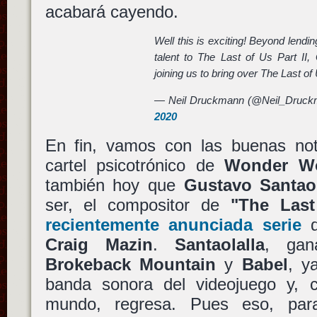
acabará cayendo.
Well this is exciting! Beyond lendin
talent to The Last of Us Part II,
joining us to bring over The Last o
— Neil Druckmann (@Neil_Druc
2020
En fin, vamos con las buenas no
cartel psicotrónico de
Wonder W
también hoy que
Gustavo Santaol
ser, el compositor de
"The Last
recientemente anunciada serie
Craig Mazin
.
Santaolalla
, gan
Brokeback Mountain
y
Babel
, y
banda sonora del videojuego y, c
mundo, regresa. Pues eso, par