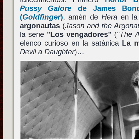
Pussy Galore
de
James Bond
(
Goldfinger
)
, amén de
Hera
en la
argonautas
(
Jason and the Argona
la serie
"Los vengadores"
(
"The 
elenco curioso en la satánica
La m
Devil a Daughter
)…