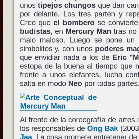
unos
tipejos chungos
que dan cand
por delante. Los tres parten y rep
Creo que
el bombero
se convierte
budistas
, en
Mercury Man
tras no 
malo maloso. Luego se pone un t
simbolitos y, con unos
poderes ma
que envidiar nada a los de
Eric "
estopa de la buena al tiempo que 
frente a unos elefantes, lucha con
salta en modo
Neo
por todas partes
Al frente de la coreografía de artes 
los responsables de
Ong Bak
(2003)
Jaa
. La cosa promete entretener de l