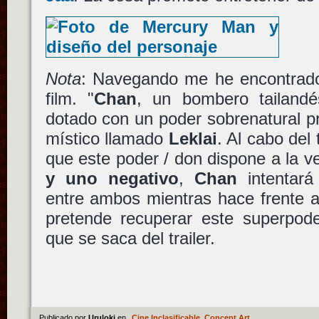
Nota
: Navegando me he encontrado
film. "
Chan
, un bombero tailandé
dotado con un poder sobrenatural p
místico llamado
Leklai
. Al cabo del
que este poder / don dispone a la 
y uno negativo
,
Chan
intentará
entre ambos mientras hace frente 
pretende recuperar este superpode
que se saca del trailer.
Publicado por
Uruloki
en
Cine Inclasificable
,
Concept Art
.