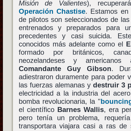
Misión de Valientes
), recupera
Operación Chastise
. Estamos en
de pilotos son seleccionados de las 
entrenados y preparados para un
precedentes y casi suicida. Est
conocidos más adelante como el
E
formado por británicos, canadi
neozelandeses y americanos
Comandante Guy Gibson
. Du
adiestraron duramente para poder vol
las fuerzas alemanas y
destruir 3 
electricidad a la industria del acer
bomba revolucionaria, la "
bouncin
el científico
Barnes Wallis
, era pe
pero tenía un problema, requerí
transportara viajara casi a ras de