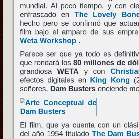
mundial. Al poco tiempo, y con cie
enfrascado en
The Lovely Bon
hecho pero se confirmó que actuar
film bajo el amparo de sus empr
Weta Workshop
.
Parece ser que ya todo es definiti
que rondará los
80 millones de dó
grandiosa
WETA
y con
Christi
efectos digitales en
King Kong
(2
señores,
Dam Busters
enciende mo
El film, que ya cuenta con un clás
del año 1954 titulado
The Dam Bus