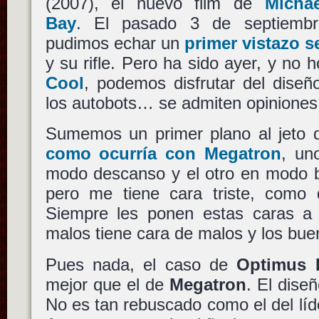
(2007), el nuevo film de
Michae
Bay
. El pasado 3 de septiembr
pudimos echar un
primer vistazo s
y su rifle. Pero ha sido ayer, y no 
Cool
, podemos disfrutar del diseño 
los autobots… se admiten opiniones
Sumemos un primer plano al jeto d
como ocurría con Megatron
, un
modo descanso y el otro en modo b
pero me tiene cara triste, como 
Siempre les ponen estas caras a l
malos tiene cara de malos y los buen
Pues nada, el caso de
Optimus 
mejor que el de
Megatron
. El dise
No es tan rebuscado como el del líd