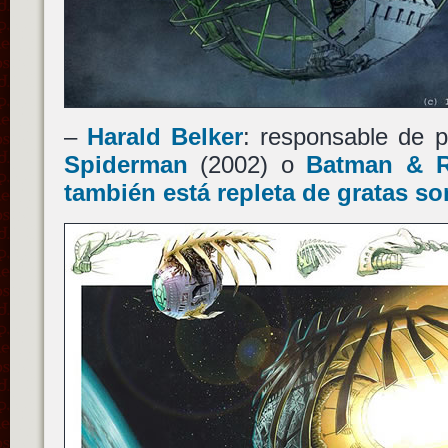
–
Harald Belker
: responsable de p
Spiderman
(2002) o
Batman & 
también está repleta de gratas so