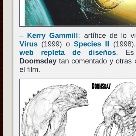
–
Kerry Gammill
: artífice de lo 
Virus
(1999) o
Species II
(1998)
web repleta de diseños
. Es
Doomsday
tan comentado y otras c
el film.