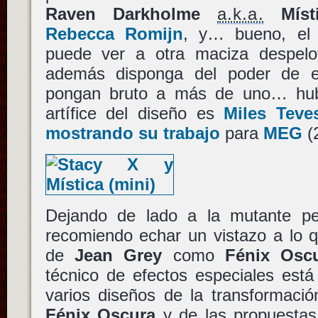
Raven Darkholme
a.k.a.
Míst
Rebecca Romijn
, y… bueno, el 
puede ver a otra maciza despelo
además disponga del poder de 
pongan bruto a más de uno… hubi
artífice del diseño es
Miles Teve
mostrando su trabajo
para
MEG
(
Dejando de lado a la mutante p
recomiendo echar un vistazo a lo q
de
Jean Grey
como
Fénix Osc
técnico de efectos especiales est
varios diseños de la transformaci
Fénix Oscura
y de las propuestas