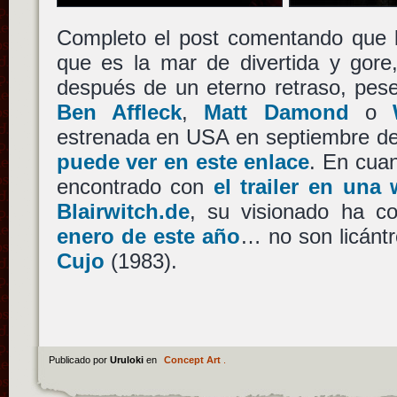
Completo el post comentando que
que es la mar de divertida y gore,
después de un eterno retraso, pese
Ben Affleck
,
Matt Damond
o
estrenada en USA en septiembre d
puede ver en este enlace
. En cua
encontrado con
el trailer en un
Blairwitch.de
, su visionado ha c
enero de este año
… no son licánt
Cujo
(1983).
Publicado por
Uruloki
en
Concept Art
.