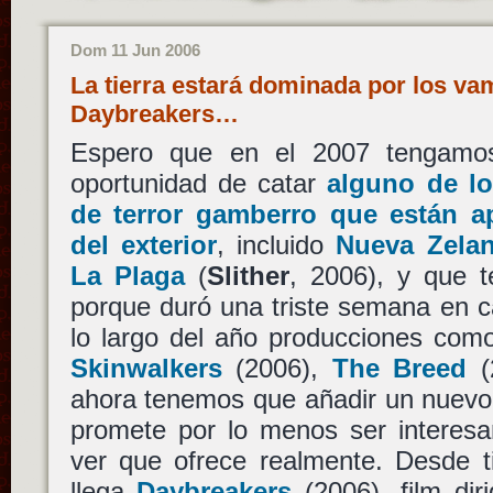
Dom 11 Jun 2006
La tierra estará dominada por los va
Daybreakers…
Espero que en el 2007 tengamos 
oportunidad de catar
alguno de lo
de terror gamberro que están ap
del exterior
, incluido
Nueva Zela
La Plaga
(
Slither
, 2006), y que 
porque duró una triste semana en c
lo largo del año producciones co
Skinwalkers
(2006),
The Breed
(
ahora tenemos que añadir un nuevo 
promete por lo menos ser interes
ver que ofrece realmente. Desde ti
llega
Daybreakers
(2006), film dir