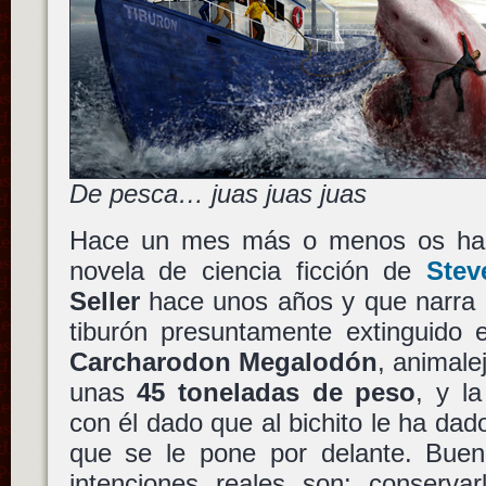
De pesca… juas juas juas
Hace un mes más o menos os ha
novela de ciencia ficción de
Stev
Seller
hace unos años y que narra l
tiburón presuntamente extinguido 
Carcharodon Megalodón
, animal
unas
45 toneladas de peso
, y l
con él dado que al bichito le ha dad
que se le pone por delante. Buen
intenciones reales son: conserva