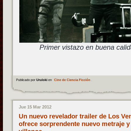
Primer vistazo en buena calid
Publicado por
Uruloki
en
Cine de Ciencia Ficción
.
Jue 15 Mar 2012
Un nuevo revelador trailer de Los Ve
ofrece sorprendente nuevo metraje y 