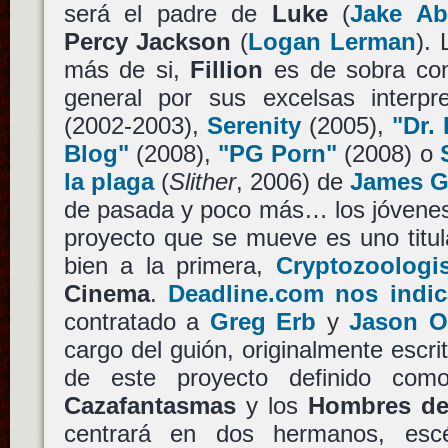
será el padre de
Luke
(
Jake Ab
Percy Jackson
(
Logan Lerman
).
más de si,
Fillion
es de sobra con
general por sus excelsas interp
(2002-2003),
Serenity
(2005),
"Dr.
Blog"
(2008),
"PG Porn"
(2008) o
la plaga
(
Slither
, 2006) de
James 
de pasada y poco más… los jóvenes 
proyecto que se mueve es uno titula
bien a la primera,
Cryptozoologi
Cinema
.
Deadline.com nos indic
contratado a
Greg Erb
y
Jason O
cargo del guión, originalmente escri
de este proyecto definido com
Cazafantasmas
y los
Hombres de
centrará en dos hermanos, escé