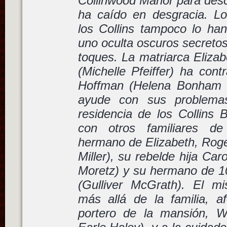
Collinwood Manor para desc
ha caído en desgracia. L
los Collins tampoco lo han
uno oculta oscuros secreto
toques. La matriarca Elizab
(Michelle Pfeiffer) ha cont
Hoffman (Helena Bonham C
ayude con sus problemas
residencia de los Collins 
con otros familiares d
hermano de Elizabeth, Roge
Miller), su rebelde hija Ca
Moretz) y su hermano de 10
(Gulliver McGrath). El mi
más allá de la familia, a
portero de la mansión, Wi