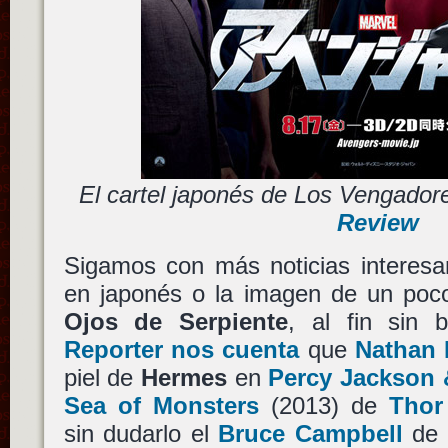
El cartel japonés de Los Vengado
Review
Sigamos con más noticias interesant
en japonés o la imagen de un poco
Ojos de Serpiente
, al fin sin
Reporter nos cuenta
que
Nathan F
piel de
Hermes
en
Percy Jackson 
Sea of Monsters
(2013) de
Thor
sin dudarlo el
Bruce Campbell
de 