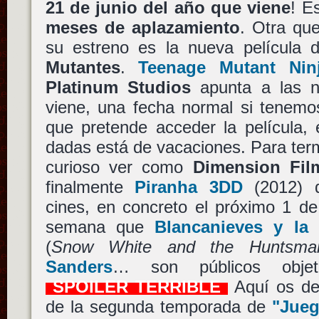
21 de junio del año que viene
! E
meses de aplazamiento
. Otra qu
su estreno es la nueva película 
Mutantes
.
Teenage Mutant Ninj
Platinum Studios
apunta a las n
viene, una fecha normal si tenemos
que pretende acceder la película,
dadas está de vacaciones. Para ter
curioso ver como
Dimension Fil
finalmente
Piranha 3DD
(2012)
cines, en concreto el próximo 1 de
semana que
Blancanieves y la
(
Snow White and the Huntsma
Sanders
… son públicos objeti
SPOILER TERRIBLE
Aquí os dej
de la segunda temporada de
"Jueg