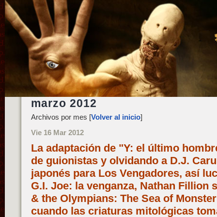
marzo 2012
Archivos por mes [
Volver al inicio
]
Vie 16 Mar 2012
La adaptación de "Y: el último hombr
de guionistas y olvidando a D.J. Caru
japonés para Los Vengadores, así luc
G.I. Joe: la venganza, Nathan Fillion
& the Olympians: The Sea of Monster
cuando las criaturas mitológicas to