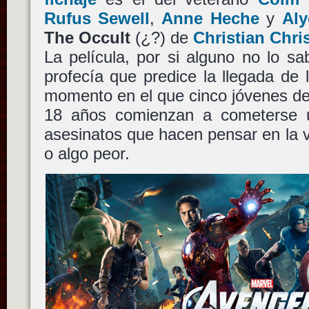
Rufus Sewell
,
Anne Heche
y
Aly
The Occult
(¿?) de
Christian Chri
La película, por si alguno no lo s
profecía que predice la llegada de l
momento en el que cinco jóvenes d
18 años comienzan a cometerse u
asesinatos que hacen pensar en la v
o algo peor.