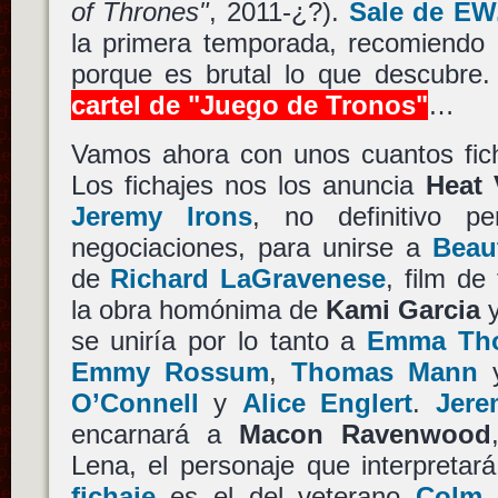
of Thrones"
, 2011-¿?).
Sale de E
la primera temporada, recomiendo 
porque es brutal lo que descubre
cartel de "Juego de Tronos"
…
Vamos ahora con unos cuantos fich
Los fichajes nos los anuncia
Heat 
Jeremy Irons
, no definitivo p
negociaciones, para unirse a
Beau
de
Richard LaGravenese
, film de
la obra homónima de
Kami Garcia
se uniría por lo tanto a
Emma Th
Emmy Rossum
,
Thomas Mann
y
O’Connell
y
Alice Englert
.
Jere
encarnará a
Macon Ravenwood
Lena, el personaje que interpretar
fichaje
es el del veterano
Colm 