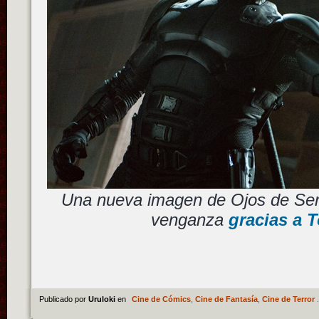
Una nueva imagen de Ojos de Serp
venganza
gracias a T
Publicado por
Uruloki
en
Cine de Cómics
,
Cine de Fantasía
,
Cine de Terror
.