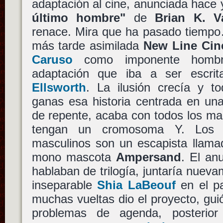
adaptación al cine, anunciada hace
último hombre"
de
Brian K. 
renace. Mira que ha pasado tiem
más tarde asimilada
New Line Ci
Caruso
como imponente homb
adaptación que iba a ser escr
Ellsworth
. La ilusión crecía y 
ganas esa historia centrada en una
de repente, acaba con todos los m
tengan un cromosoma Y. Los ún
masculinos son un escapista llam
mono mascota
Ampersand
. El an
hablaban de trilogía, juntaría nuev
inseparable
Shia LaBeouf
en el p
muchas vueltas dio el proyecto, guió
problemas de agenda, posterior