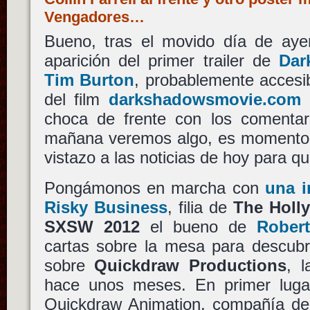
Vengadores…
Bueno, tras el movido día de ayer
aparición del primer trailer de
Dar
Tim Burton
, probablemente accesib
del film
darkshadowsmovie.com
choca de frente con los comenta
mañana veremos algo, es momento 
vistazo a las noticias de hoy para q
Pongámonos en marcha con
una i
Risky Business
, filia de
The Holl
SXSW 2012
el bueno de
Rober
cartas sobre la mesa para descubri
sobre
Quickdraw Productions
, 
hace unos meses. En primer lug
Quickdraw Animation, compañía de