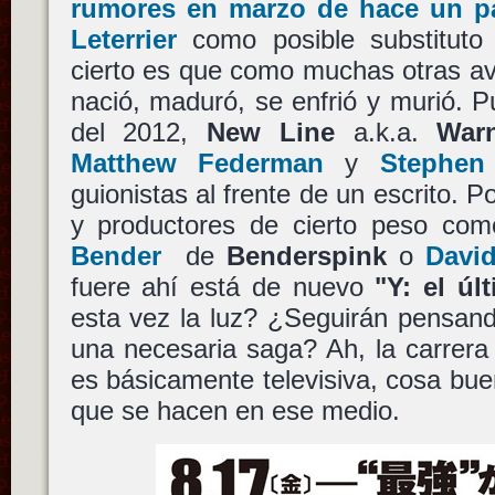
rumores en marzo de hace un p
Leterrier
como posible substitut
cierto es que como muchas otras a
nació, maduró, se enfrió y murió. 
del 2012,
New Line
a.k.a.
War
Matthew Federman
y
Stephen
guionistas al frente de un escrito. P
y productores de cierto peso co
Bender
de
Benderspink
o
Davi
fuere ahí está de nuevo
"Y: el ú
esta vez la luz? ¿Seguirán pensan
una necesaria saga? Ah, la carrer
es básicamente televisiva, cosa bue
que se hacen en ese medio.