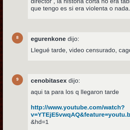
director , la historia corta no era 
que tengo es si era violenta o nada
8
egurenkone
dijo:
Llegué tarde, video censurado, cago
9
cenobitasex
dijo:
aqui ta para los q llegaron tarde
http://www.youtube.com/watch?
v=YTEjE5vwqAQ&feature=youtu.
&hd=1