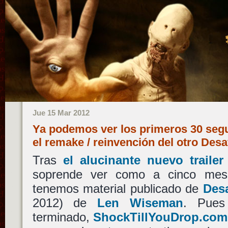
Jue 15 Mar 2012
Ya podemos ver los primeros 30 segu
el remake / reinvención del otro Desa
Tras
el alucinante nuevo trail
soprende ver como a cinco mes
tenemos material publicado de
Desa
2012) de
Len Wiseman
. Pues
terminado,
ShockTillYouDrop.com 