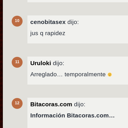
10
cenobitasex
dijo:
jus q rapidez
11
Uruloki
dijo:
Arreglado… temporalmente
12
Bitacoras.com
dijo:
Información Bitacoras.com…