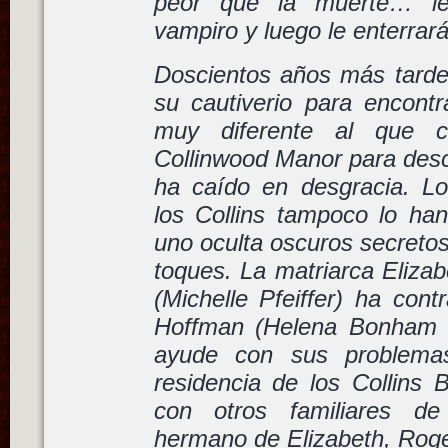
peor que la muerte… le
vampiro y luego le enterrará
Doscientos años más tard
su cautiverio para encon
muy diferente al que c
Collinwood Manor para desc
ha caído en desgracia. L
los Collins tampoco lo han
uno oculta oscuros secreto
toques. La matriarca Elizab
(Michelle Pfeiffer) ha cont
Hoffman (Helena Bonham C
ayude con sus problemas
residencia de los Collins 
con otros familiares d
hermano de Elizabeth, Roge