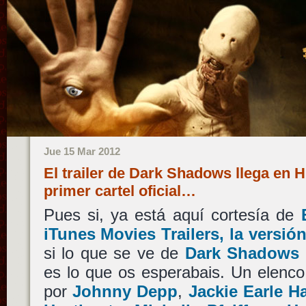
Jue 15 Mar 2012
El trailer de Dark Shadows llega en
primer cartel oficial…
Pues si, ya está aquí cortesía de
iTunes Movies Trailers, la versió
si lo que se ve de
Dark Shadows
es lo que os esperabais. Un elenco
por
Johnny Depp
,
Jackie Earle H