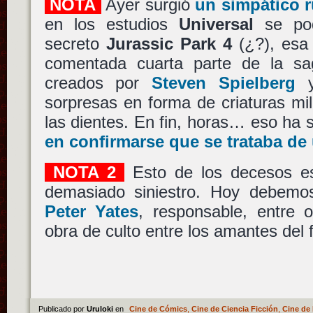
NOTA
Ayer surgió
un simpático 
en los estudios
Universal
se pod
secreto
Jurassic Park 4
(¿?), esa
comentada cuarta parte de la sa
creados por
Steven Spielberg
sorpresas en forma de criaturas mi
las dientes. En fin, horas… eso ha 
en confirmarse que se trataba d
NOTA 2
Esto de los decesos e
demasiado siniestro. Hoy debemo
Peter Yates
, responsable, entre 
obra de culto entre los amantes del f
Publicado por
Uruloki
en
Cine de Cómics
,
Cine de Ciencia Ficción
,
Cine de 