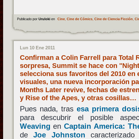
Publicado por
Uruloki
en
Cine
,
Cine de Cómics
,
Cine de Ciencia Ficción
,
Ci
Lun 10 Ene 2011
Confirman a Colin Farrell para Total 
sorpresa, Summit se hace con "Night
selecciona sus favoritos del 2010 en 
visuales, una nueva incorporación p
Months Later revive, fechas de estre
y Rise of the Apes, y otras cosillas…
Pues nada, tras
esa primera dosi
para descubrir el posible asp
Weaving
en
Captain America: Th
de
Joe Johnston
caracterizad