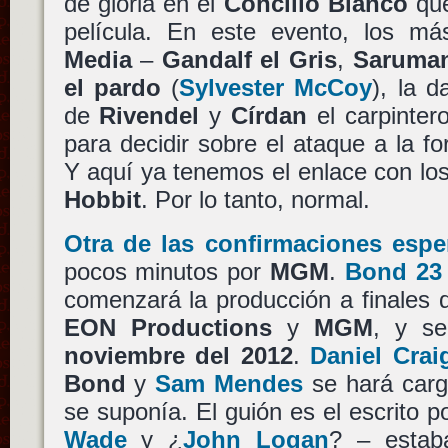
de gloria en el
Concilio Blanco
que
película. En este evento, los m
Media
–
Gandalf el Gris
,
Saruman
el pardo
(
Sylvester McCoy
), la 
de
Rivendel
y
Círdan
el carpinter
para decidir sobre el ataque a la f
Y aquí ya tenemos el enlace con lo
Hobbit
. Por lo tanto, normal.
Otra de las confirmaciones espe
pocos minutos por
MGM
.
Bond 23
comenzará la producción a finales 
EON Productions
y
MGM
, y s
noviembre del 2012
.
Daniel Crai
Bond
y
Sam Mendes
se hará carg
se suponía. El guión es el escrito p
Wade
y ¿
John Logan
? – estab