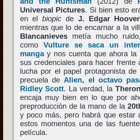
and the Huntsman
(2012) de
Universal Pictures
. Si bien esto er
en el
biopic
de
J. Edgar Hoover
mientras que lo de encarnar a la vil
Blancanieves
metía mucho ruido,
como
Vulture se saca un inte
manga
y nos cuenta que ahora la
sus credenciales para hacer frente
lucha por el papel protagonista de
precuela de
Alien, el octavo pas
Ridley Scott
. La verdad, la
Thero
encaja muy bien en lo que por ah
preproducción de la mano de la
20t
y poco más, pero habrá que estar
estos momentos una de las fuente
película.