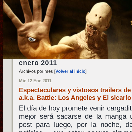
enero 2011
Archivos por mes [
Volver al inicio
]
Mié 12 Ene 2011
Espectaculares y vistosos trailers de 
a.k.a. Battle: Los Angeles y El sicari
El día de hoy promete venir cargadito
mejor será sacarse de la manga u
post para luego, por la noche, da