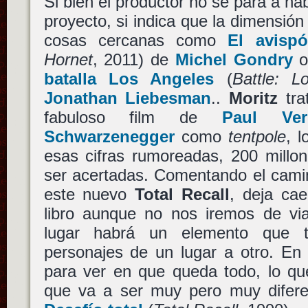
Si bien el productor no se para a ha
proyecto, si indica que la dimensión 
cosas cercanas como
El avisp
Hornet
, 2011) de
Michel Gondry
batalla Los Angeles
(
Battle: L
Jonathan Liebesman
..
Moritz
tra
fabuloso film de
Paul Ver
Schwarzenegger
como
tentpole
, 
esas cifras rumoreadas, 200 millo
ser acertadas. Comentando el cami
este nuevo
Total Recall
, deja cae
libro aunque no nos iremos de vi
lugar habrá un elemento que te
personajes de un lugar a otro. En 
para ver en que queda todo, lo qu
que va a ser muy pero muy diferen