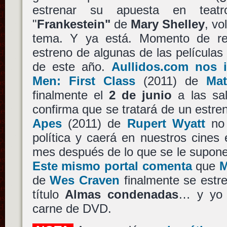
estrenar su apuesta en teatr
"
Frankestein"
de
Mary Shelley
, vo
tema. Y ya está. Momento de ref
estreno de algunas de las películas
de este año.
Aullidos.com nos i
Men: First Class
(2011) de
Ma
finalmente el
2 de junio
a las sa
confirma que se tratará de un estre
Apes
(2011) de
Rupert Wyatt
no 
política y caerá en nuestros cines
mes después de lo que se le supon
Este mismo portal comenta
que
M
de
Wes Craven
finalmente se estr
título
Almas condenadas
… y yo 
carne de DVD.