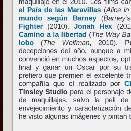
maquillaje en el 2010. Los films c
el País de las Maravillas
(
Alice i
mundo según Barney
(
Barney’s
Fighter
(2010),
Jonah Hex
(201
Camino a la libertad
(
The Way Ba
lobo
(
The Wolfman
, 2010). P
decepciones del año, aunque a 
convenció en muchos aspectos, opta
final y ganar un Oscar por su tra
prefiero que premien el excelente 
compañía que el realizado por
C
Tinsley Studio
para el personaje 
de maquillajes, salvo la peli d
envejecimiento y caracterización del
he visto algunas imágenes y pintan 