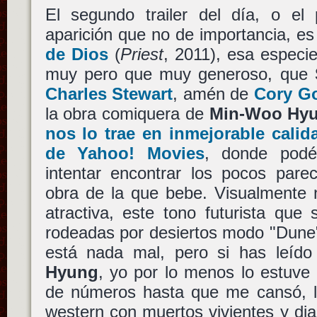
El segundo trailer del día, o el
aparición que no de importancia, e
de Dios
(
Priest
, 2011), esa especi
muy pero que muy generoso, que
Charles Stewart
, amén de
Cory G
la obra comiquera de
Min-Woo Hy
nos lo trae en inmejorable calid
de Yahoo! Movies
, donde podé
intentar encontrar los pocos pare
obra de la que bebe. Visualmente 
atractiva, este tono futurista que
rodeadas por desiertos modo "Dune"
está nada mal, pero si has leíd
Hyung
, yo por lo menos lo estuve
de números hasta que me cansó, l
western con muertos vivientes y dia