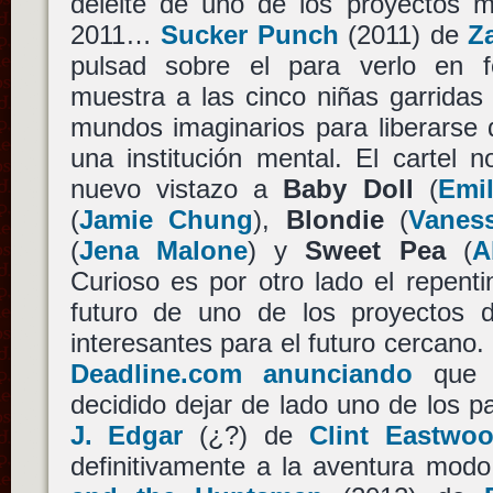
deleite de uno de los proyectos 
2011…
Sucker Punch
(2011) de
Z
pulsad sobre el para verlo en 
muestra a las cinco niñas garridas
mundos imaginarios para liberarse 
una institución mental. El cartel 
nuevo vistazo a
Baby Doll
(
Emi
(
Jamie Chung
),
Blondie
(
Vanes
(
Jena Malone
) y
Sweet Pea
(
A
Curioso es por otro lado el repent
futuro de uno de los proyectos d
interesantes para el futuro cercano
Deadline.com anunciando
qu
decidido dejar de lado uno de los p
J. Edgar
(¿?) de
Clint Eastwo
definitivamente a la aventura mod