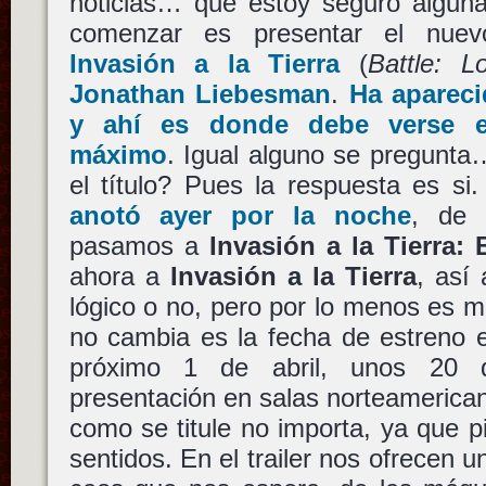
noticias… que estoy seguro alguna
comenzar es presentar el nuevo
Invasión a la Tierra
(
Battle: L
Jonathan Liebesman
.
Ha aparec
y ahí es donde debe verse e
máximo
. Igual alguno se pregunta
el título? Pues la respuesta es si
anotó ayer por la noche
, de
pasamos a
Invasión a la Tierra:
ahora a
Invasión a la Tierra
, así
lógico o no, pero por lo menos es má
no cambia es la fecha de estreno e
próximo 1 de abril, unos 20 
presentación en salas norteamericana
como se titule no importa, ya que pi
sentidos. En el trailer nos ofrecen u