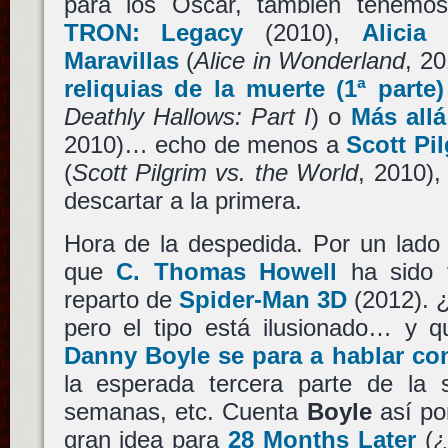
para los Oscar, también tenem
TRON: Legacy
(2010),
Alicia
Maravillas
(
Alice in Wonderland
, 2
reliquias de la muerte (1ª parte)
Deathly Hallows: Part I
) o
Más allá
2010)… echo de menos a
Scott Pi
(
Scott Pilgrim vs. the World
, 2010),
descartar a la primera.
Hora de la despedida. Por un lad
que
C. Thomas Howell
ha sido f
reparto de
Spider-Man 3D
(2012). ¿
pero el tipo está ilusionado… y q
Danny Boyle se para a hablar co
la esperada tercera parte de la
semanas, etc. Cuenta
Boyle
así po
gran idea para
28 Months Later
(¿