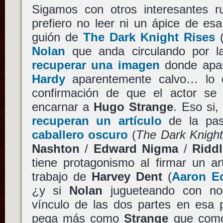
Sigamos con otros interesantes r
prefiero no leer ni un ápice de esa 
guión de
The Dark Knight Rises
(
Nolan
que anda circulando por l
recuperar una imagen
donde apa
Hardy
aparentemente calvo… lo q
confirmación de que el actor se
encarnar a
Hugo Strange
. Eso si
recuperan un artículo
de la pa
caballero oscuro
(
The Dark Knigh
Nashton
/
Edward Nigma
/
Ridd
tiene protagonismo al firmar un ar
trabajo de
Harvey Dent
(
Aaron Ec
¿y si
Nolan
jugueteando con nos
vínculo de las dos partes en esa
pega más como
Strange
que co