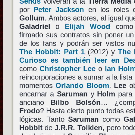
Serkis
volverán a la
Tierra Media
c
por
Peter Jackson
en los roles
Gollum
. Ambos actores, al igual q
Galadriel
o
Elijah Wood
com
firmado sus contratos sin poner un
de los fans y podrán ser vistos 
The Hobbit: Part 1
(2012) y
The 
Curioso es también leer en De
como
Christopher Lee
o
Ian Hol
reincorporaciones a sumar a la list
momentos
Orlando Bloom
.
Lee
ob
encarnar a
Saruman
y
Holm
para 
anciano
Bilbo Bolsón
… ¿comp
Frodo
? Hasta cierto punto todas es
lógicas. Tanto
Saruman
como
Gal
Hobbit
de
J.R.R. Tolkien
, pero to