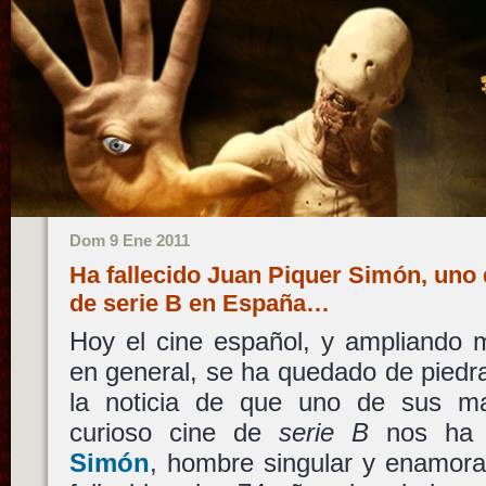
Dom 9 Ene 2011
Ha fallecido Juan Piquer Simón, uno d
de serie B en España…
Hoy el cine español, y ampliando 
en general, se ha quedado de piedra 
la noticia de que uno de sus ma
curioso cine de
serie B
nos ha 
Simón
, hombre singular y enamora