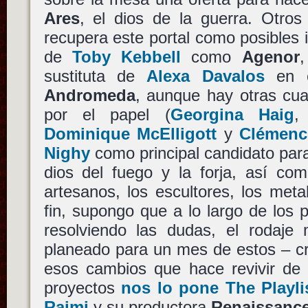
Ares
, el dios de la guerra. Otro
recupera este portal como posibles 
de
Toby Kebbell
como
Agenor
sustituta de
Alexa Davalos
en e
Andromeda
, aunque hay otras cu
por el papel (
Georgina Haig
Dominique McElligott
y
Clémenc
Nighy
como principal candidato par
dios del fuego y la forja, así com
artesanos, los escultores, los meta
fin, supongo que a lo largo de los
resolviendo las dudas, el rodaj
planeado para un mes de estos – c
esos cambios que hace revivir de 
proyectos
nos lo pone The Playli
Raimi
y su productora
Renaissance