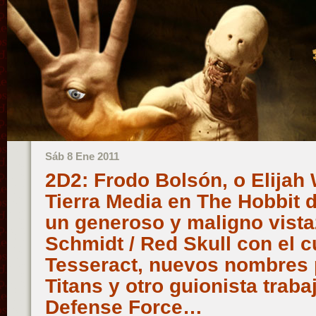
Sáb 8 Ene 2011
2D2: Frodo Bolsón, o Elijah 
Tierra Media en The Hobbit 
un generoso y maligno vist
Schmidt / Red Skull con el 
Tesseract, nuevos nombres p
Titans y otro guionista traba
Defense Force…