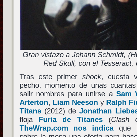
Gran vistazo a Johann Schmidt, (H
Red Skull, con el Tesseract,
Tras este primer
shock
, cuesta 
pecho, momento de unas cuantas
salir nombres para unirse a
Sam 
Arterton
,
Liam Neeson
y
Ralph F
Titans
(2012) de
Jonathan Liebe
floja
Furia de Titanes
(
Clash 
TheWrap.com nos indica
que
sobre la mesa una oferta para hace