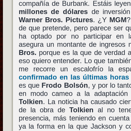
compañía de Burbank. Estáis ley
millones de dólares
de inversión
Warner Bros. Pictures
. ¿Y
MGM
?
de que pretende, pero parece ser q
ha optado por no participar en la
asegura un montante de ingresos 
Bros.
porque es la que de verdad ar
eso quiero entender. Lo que tambié
me recorre un escalofrío la es
confirmado en las últimas hora
es que
Frodo Bolsón
, y por lo tan
en modo cameo a la adaptación
Tolkien
. La noticia ha causado cie
de la obra de
Tolkien
al no tene
presencia, más teniendo en cuenta
ya la forma en la que Jackson y c