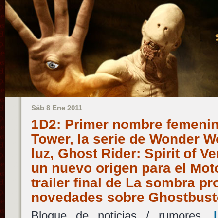
Sáb 8 Ene 2011
1D2: Primer nombre femenin
Tower, la serie de Wonder W
luz, Ghost Rider: Spirit of 
un nuevo origen para el Mot
trailer final de La sombra pr
novedades sobre Ghostbuste
Bloque de noticias / rumores.