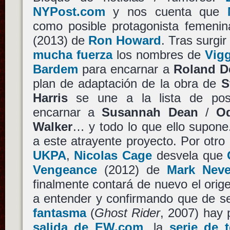
NYPost.com
y nos cuenta que
como posible protagonista femeni
(2013) de
Ron Howard
. Tras surgi
mucha fuerza
los nombres de
Vig
Bardem
para encarnar a
Roland D
plan de adaptación de la obra de
S
Harris
se une a la lista de posi
encarnar a
Susannah Dean
/
O
Walker
… y todo lo que ello supon
a este atrayente proyecto. Por otro
UKPA
,
Nicolas Cage
desvela que
Vengeance
(2012) de
Mark Neve
finalmente contará de nuevo el orig
a entender y confirmando que de s
fantasma
(
Ghost Rider
, 2007) hay
salida de EW.com
, la
serie de 