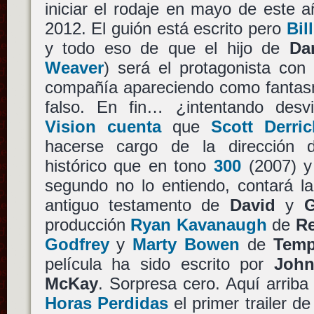
iniciar el rodaje en mayo de este a
2012. El guión está escrito pero
Bil
y todo eso de que el hijo de
Da
Weaver
) será el protagonista co
compañía apareciendo como fanta
falso. En fin… ¿intentando desv
Vision cuenta
que
Scott Derri
hacerse cargo de la dirección
histórico que en tono
300
(2007) y
segundo no lo entiendo, contará la
antiguo testamento de
David
y
G
producción
Ryan Kavanaugh
de
Re
Godfrey
y
Marty Bowen
de
Temp
película ha sido escrito por
John
McKay
. Sorpresa cero. Aquí arrib
Horas Perdidas
el primer trailer d