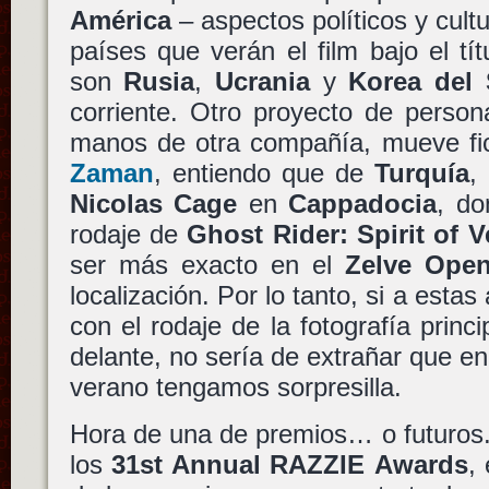
América
– aspectos políticos y cult
países que verán el film bajo el tí
son
Rusia
,
Ucrania
y
Korea del 
corriente. Otro proyecto de perso
manos de otra compañía, mueve fi
Zaman
, entiendo que de
Turquía
,
Nicolas Cage
en
Cappadocia
, do
rodaje de
Ghost Rider: Spirit of 
ser más exacto en el
Zelve Ope
localización. Por lo tanto, si a esta
con el rodaje de la fotografía princ
delante, no sería de extrañar que en
verano tengamos sorpresilla.
Hora de una de premios… o futuros
los
31st Annual RAZZIE Awards
,