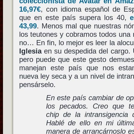
coleccionista de Avatar en Ama
16,97€
, con idioma español de Esp
que en este país supera los 40,
e
43,99
. Menos mal que nuestras nó
los teutones y cobramos todos una 
no… En fin, lo mejor es leer la alocu
Iglesia
en su despedida del cargo.
pero puede que este gesto demuestr
manejan este país que nos est
nueva ley seca y a un nivel de intra
pensárselo.
En este país cambiar de op
los pecados. Creo que te
chip de la intransigencia
Hablé de ello en mi última
manera de arrancárnoslo es 