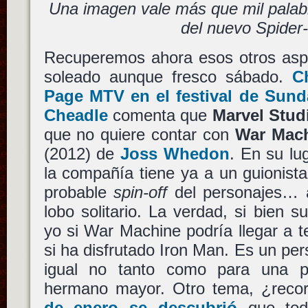
Una imagen vale más que mil palab
del nuevo Spider
Recuperemos ahora esos otros asp
soleado aunque fresco sábado.
C
Page MTV en el festival de Sun
Cheadle
comenta que
Marvel Stud
que no quiere contar con
War Mac
(2012) de
Joss Whedon
. En su lu
la compañía tiene ya a un guionist
probable
spin-off
del personajes… 
lobo solitario. La verdad, si bien s
yo si War Machine podría llegar a t
si ha disfrutado Iron Man. Es un per
igual no tanto como para una pe
hermano mayor. Otro tema, ¿reco
de enero se descubrió
que tod