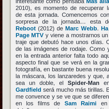
interesante como pensaba
Más allá
2010), es momento de recuperar la
de esta jornada. Comencemos con
sorpresa de la jornada… esta d
Reboot
(2012) de
Marc Webb
.
Ha
Page MTV
y viene a mostrarnos un
traje que debutó hace unos días. 
de las imágenes de rodaje. Como 
en la entrada anterior falta todo aq
aspecto final que se verá en la gran
fotografía, en bastante buena resolu
la máscara, los lanzaredes y que,
sea un doble, el
Spider-Man
en
Gardfield
será mucho más tirillas. E
me convence y se ve que se diferenc
en los films de
Sam Raimi
en 