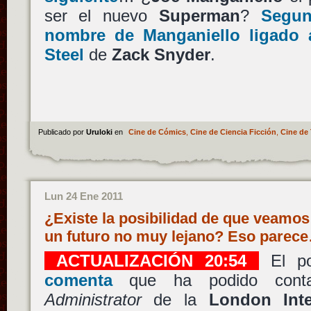
ser el nuevo
Superman
?
Segun
nombre de Manganiello ligado
Steel
de
Zack Snyder
.
Publicado por
Uruloki
en
Cine de Cómics
,
Cine de Ciencia Ficción
,
Cine de 
Lun 24 Ene 2011
¿Existe la posibilidad de que veamos 
un futuro no muy lejano? Eso parec
ACTUALIZACIÓN 20:54
El po
comenta
que ha podido cont
Administrator
de la
London Inte