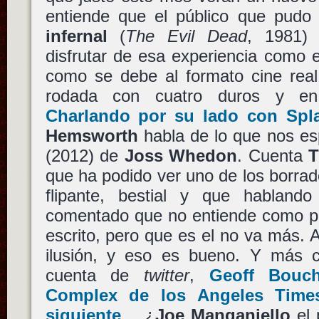
entiende que el público que pudo 
infernal
(
The Evil Dead
, 1981)
disfrutar de esa experiencia como 
como se debe al formato cine real.
rodada con cuatro duros y e
Charlando por su lado con Sp
Hemsworth
habla de lo que nos e
(2012) de
Joss Whedon
. Cuenta
T
que ha podido ver uno de los borrad
flipante, bestial y que hablan
comentado que no entiende como pi
escrito, pero que es el no va más. A
ilusión, y eso es bueno. Y más 
cuenta de
twitter
,
Geoff Bouch
Complex de los Angeles Times
siguiente
… ¿
Joe Manganiello
el 