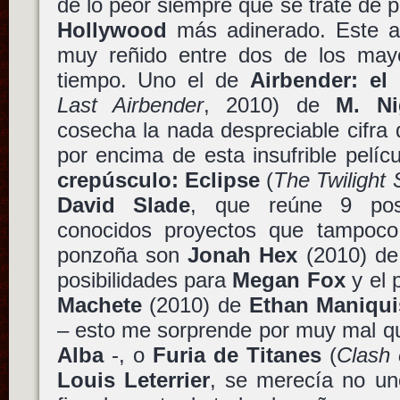
de lo peor siempre que se trate de p
Hollywood
más adinerado. Este a
muy reñido entre dos de los may
tiempo. Uno el de
Airbender: el
Last Airbender
, 2010) de
M. Ni
cosecha la nada despreciable cifra
por encima de esta insufrible pelí
crepúsculo: Eclipse
(
The Twilight 
David Slade
, que reúne 9 posi
conocidos proyectos que tampoco
ponzoña son
Jonah Hex
(2010) d
posibilidades para
Megan Fox
y el 
Machete
(2010) de
Ethan Maniqui
– esto me sorprende por muy mal q
Alba
-, o
Furia de Titanes
(
Clash 
Louis Leterrier
, se merecía no un