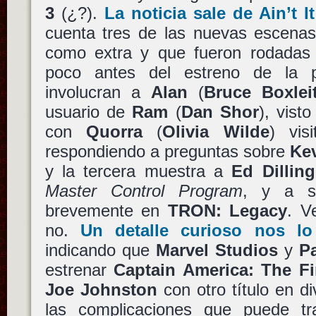
3
(¿?).
La noticia sale de Ain’t 
cuenta tres de las nuevas escenas
como extra y que fueron rodadas 
poco antes del estreno de la p
involucran a
Alan
(
Bruce Boxlei
usuario de
Ram
(
Dan Shor
), vist
con
Quorra
(
Olivia Wilde
) vis
respondiendo a preguntas sobre
Ke
y la tercera muestra a
Ed Dilling
Master Control Program
, y a su
brevemente en
TRON: Legacy
. V
no.
Un detalle curioso nos l
indicando que
Marvel Studios
y
P
estrenar
Captain America: The Fi
Joe Johnston
con otro título en d
las complicaciones que puede tr