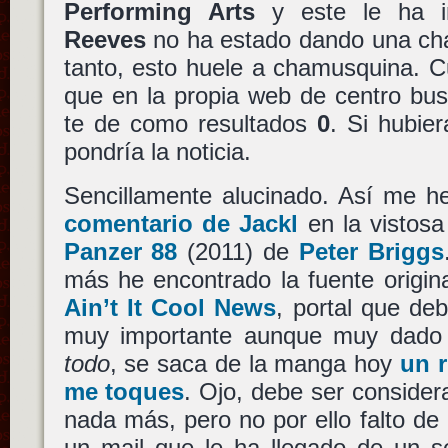
Performing Arts
y este le ha 
Reeves
no ha estado dando una char
tanto, esto huele a chamusquina. C
que en la propia web de centro b
te de como resultados
0
. Si hubie
pondría la noticia.
Sencillamente alucinado. Así me h
comentario de Jackl
en la vistosa
Panzer 88
(2011) de
Peter Briggs
más he encontrado la fuente original
Ain’t It Cool News
, portal que d
muy importante aunque muy dado 
todo
, se saca de la manga hoy
un 
me toques
. Ojo, debe ser conside
nada más, pero no por ello falto de 
un mail que le ha llegado de un s