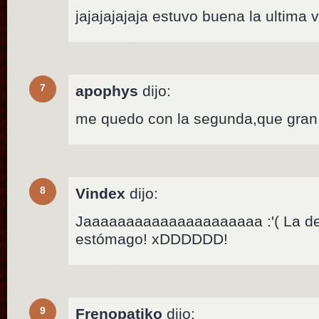
jajajajajaja estuvo buena la ultima v
7
apophys
dijo:
me quedo con la segunda,que gran
8
Vindex
dijo:
Jaaaaaaaaaaaaaaaaaaaaa :'( La de
estómago! xDDDDDD!
9
Frenopatiko
dijo: