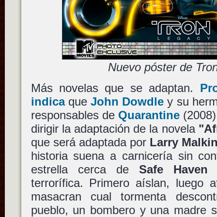
Nuevo póster de Tro
Más novelas que se adaptan.
Pr
indica
que
John Dowdle
y su her
responsables de
Quarantine
(2008)
dirigir la adaptación de la novela
"Af
que será adaptada por
Larry Malki
historia suena a carnicería sin con
estrella cerca de
Safe Haven
l
terrorífica. Primero aíslan, luego a
masacran cual tormenta descontr
pueblo, un bombero y una madre so