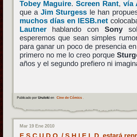
Tobey Maguire
.
Screen Rant
,
vía
que a
Jim Sturgess
le han propues
muchos días en IESB.net
colocab
Lautner
hablando con
Sony
sob
esperemos que sean simples rumo
para ganar un poco de presencia en
primero no me lo creo porque
Sturg
años y el segundo prefiero ni imagi
Publicado por
Uruloki
en
Cine de Cómics
.
Mar 19 Ene 2010
E.S.C.U.D.O. / S.H.I.E.L.D. estará re