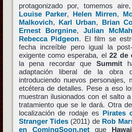
protagonizado por, tomemos aire
Louise Parker
,
Helen Mirren
,
Mo
Malkovich
,
Karl Urban
,
Brian C
Ernest Borgnine
,
Julian McMa
Rebecca Pidgeon
. El film se es
fecha increíble pero igual la pos
exigente como esperaba, el
22 de 
la pena recordar que
Summit
ha
adaptación liberal de la obra
introduciendo nuevos personajes, 
etcétera de detalles. Pese a eso l
muestran ilusionados con el salto a 
tratamiento que se le dará. Otra d
localización de rodaje es
Pirates 
Stranger Tides
(2011) de
Rob Mars
en ComingSoon.net
que
Hawai