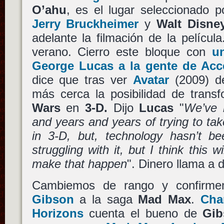
O’ahu
, es el lugar seleccionado p
Jerry Bruckheimer
y
Walt Disne
adelante la filmación de la pelícu
verano. Cierro este bloque con
u
George Lucas a la gente de Ac
dice que tras ver
Avatar
(2009) 
más cerca la posibilidad de tran
Wars
en
3-D.
Dijo
Lucas
"
We’ve 
and years and years of trying to tak
in 3-D, but, technology hasn’t b
struggling with it, but I think this 
make that happen
". Dinero llama a d
Cambiemos de rango y confirm
Gibson
a la saga
Mad Max
.
Cha
Horizons
cuenta el bueno de
Gib