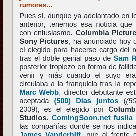
rumores…
Pues si, aunque ya adelantado en l
anterior, tenemos esa noticia qu
con entusiasmo.
Columbia Pictur
Sony Pictures
, ha anunciado hoy 
el elegido para hacerse cargo del 
tras el doble genial paso de
Sam R
posterior tropiezo en forma de fallid
venir y más cuando el suyo er
circulaba a la franquicia tras la re
Marc Webb
, director debutante e
aceptada
(500) Días juntos
(
(5
2009), es el elegido por
Columbi
Studios
.
ComingSoon.net fusila 
las compañías donde se nos indica
James Vanderbilt
, que al frente 