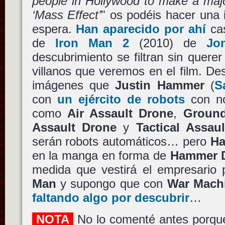
people in Hollywood to make a majo
‘Mass Effect’
" os podéis hacer una 
espera.
Han aparecido por ahí
cas
de
Iron Man 2
(2010) de
Jo
descubrimiento se filtran sin quere
villanos que veremos en el film. De
imágenes que
Justin Hammer
(
S
con
un ejército de robots
con no
como
Air Assault Drone
,
Ground
Assault Drone
y
Tactical Assau
serán robots automáticos… pero
H
en la manga en forma de
Hammer 
medida que vestirá el empresario
Man
y supongo que con
War Mach
faltando algo por descubrir
…
NOTA
No lo comenté antes porqu