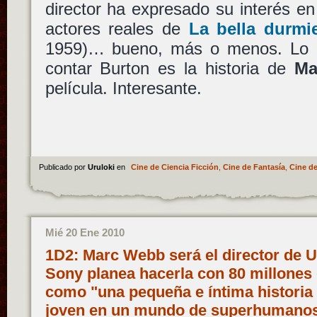
director ha expresado su interés e
actores reales de
La bella durmi
1959)… bueno, más o menos. Lo q
contar Burton es la historia de
Ma
película. Interesante.
Publicado por
Uruloki
en
Cine de Ciencia Ficción
,
Cine de Fantasía
,
Cine de
Mié 20 Ene 2010
1D2: Marc Webb será el director de U
Sony planea hacerla con 80 millones d
como "una pequeña e íntima historia d
joven en un mundo de superhumanos