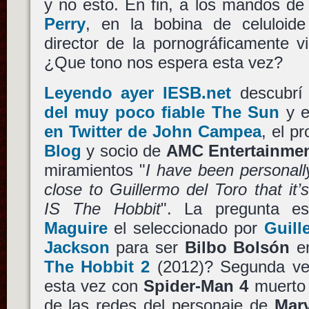
y no esto. En fin, a los mandos de
Perry
, en la bobina de celuloid
director de la pornográficamente v
¿Que tono nos espera esta vez?
Leyendo ayer IESB.net
descubrí 
del muy poco fiable The Sun
y e
en Twitter de John Campea
, el p
Blog
y socio de
AMC Entertainme
miramientos "
I have been personall
close to Guillermo del Toro that i
IS The Hobbit
". La pregunta 
Maguire
el seleccionado por
Guill
Jackson
para ser
Bilbo Bolsón
e
The Hobbit 2
(2012)? Segunda vez
esta vez con
Spider-Man 4
muerto
de las redes del personaje de
Marv