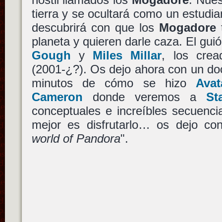
tierra y se ocultará como un estudia
descubrirá con que los
Mogadore
t
planeta y quieren darle caza. El gui
Gough
y
Miles Millar
, los cre
(2001-¿?). Os dejo ahora con un d
minutos de cómo se hizo
Avat
Cameron
donde veremos a
St
conceptuales e increíbles secuencia
mejor es disfrutarlo… os dejo co
world of Pandora
".