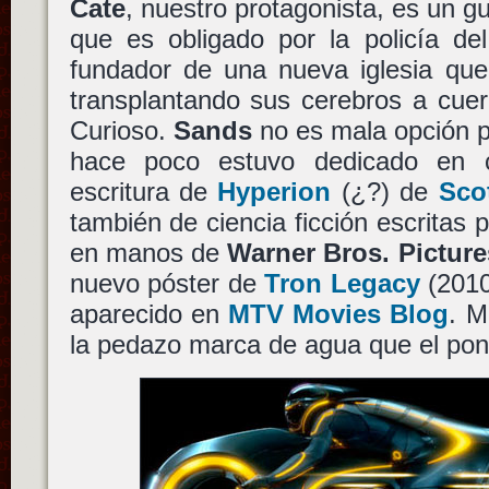
Cate
, nuestro protagonista, es un g
que es obligado por la policía de
fundador de una nueva iglesia que 
transplantando sus cerebros a cuerp
Curioso.
Sands
no es mala opción p
hace poco estuvo dedicado en 
escritura de
Hyperion
(¿?) de
Sco
también de ciencia ficción escritas 
en manos de
Warner Bros. Picture
nuevo póster de
Tron Legacy
(201
aparecido en
MTV Movies Blog
. M
la pedazo marca de agua que el pon