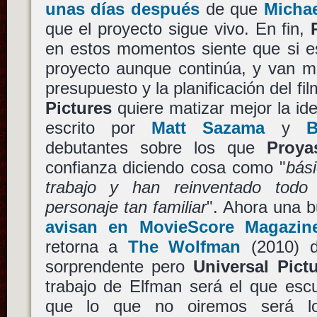
unas días después
de que
Micha
que el proyecto sigue vivo. En fin,
en estos momentos siente que si es
proyecto aunque continúa, y van m
presupuesto y la planificación del f
Pictures
quiere matizar mejor la ide
escrito por
Matt Sazama
y
B
debutantes sobre los que
Proya
confianza diciendo cosa como "
bás
trabajo y han reinventado todo
personaje tan familiar
". Ahora una 
avisan en MovieScore Magazin
retorna a
The Wolfman
(2010) 
sorprendente pero
Universal Pict
trabajo de Elfman será el que esc
que lo que no oiremos será l