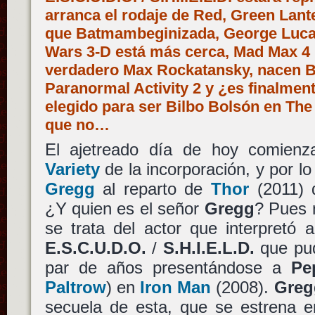
arranca el rodaje de Red, Green Lan
que Batmambeginizada, George Luca
Wars 3-D está más cerca, Mad Max 4 
verdadero Max Rockatansky, nacen Br
Paranormal Activity 2 y ¿es finalmen
elegido para ser Bilbo Bolsón en The
que no…
El ajetreado día de hoy comien
Variety
de la incorporación, y por lo
Gregg
al reparto de
Thor
(2011)
¿Y quien es el señor
Gregg
? Pues 
se trata del actor que interpretó 
E.S.C.U.D.O.
/
S.H.I.E.L.D.
que pud
par de años presentándose a
Pe
Paltrow
) en
Iron Man
(2008).
Greg
secuela de esta, que se estrena e