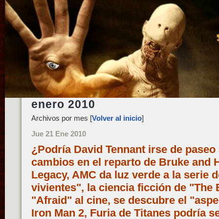
enero 2010
Archivos por mes [
Volver al inicio
]
Jue 21 Ene 2010
¿Podría David Tennant irse de paseo 
cambios en el reparto de Bruke and H
Legacy, AMC da luz verde a la serie 
vivientes", la ciencia ficción de "The
"Afraid" al cine, se descubre el "aspe
Iron Man 2, Furia de Titanes podría 