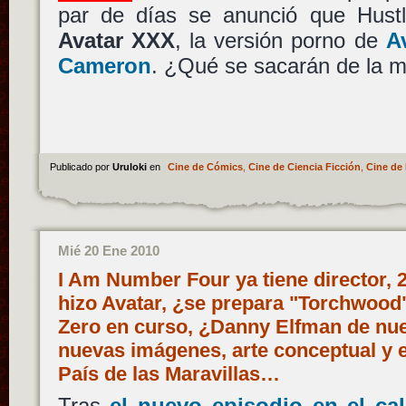
par de días se anunció que Hust
Avatar XXX
, la versión porno de
A
Cameron
. ¿Qué se sacarán de la 
Publicado por
Uruloki
en
Cine de Cómics
,
Cine de Ciencia Ficción
,
Cine de 
Mié 20 Ene 2010
I Am Number Four ya tiene director, 
hizo Avatar, ¿se prepara "Torchwood
Zero en curso, ¿Danny Elfman de nu
nuevas imágenes, arte conceptual y e
País de las Maravillas…
Tras
el nuevo episodio en el ca