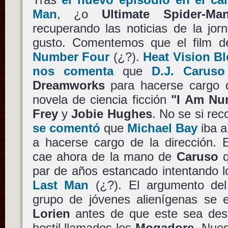
Man
, ¿o
Ultimate Spider-Ma
recuperando las noticias de la jo
gusto. Comentemos que el film de
Number Four
(¿?).
Heat Vision Bl
nos comenta
que
D.J. Caruso
Dreamworks
para hacerse cargo d
novela de ciencia ficción
"I Am Nu
Frey
y
Jobie Hughes
. No se si re
se comentó
que
Michael Bay
iba a
a hacerse cargo de la dirección. 
cae ahora de la mano de
Caruso
q
par de años estancado intentando 
Last Man
(¿?). El argumento del
grupo de jóvenes alienígenas se 
Lorien
antes de que este sea dest
hostil llamados los
Mogadore
. Nues