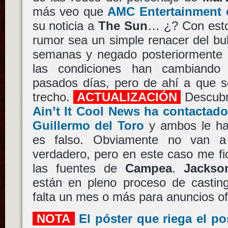
más veo que
AMC Entertainment 
su noticia a
The Sun
… ¿? Con esto 
rumor sea un simple renacer del bu
semanas y negado posteriormente 
las condiciones han cambiando
pasados días, pero de ahí a que s
trecho.
ACTUALIZACIÓN
Descubr
Ain’t It Cool News ha contactad
Guillermo del Toro
y ambos le han
es falso. Obviamente no van a
verdadero, pero en este caso me f
las fuentes de
Campea
.
Jackso
están en pleno proceso de casting
falta un mes o más para anuncios ofi
NOTA
El póster que riega el p