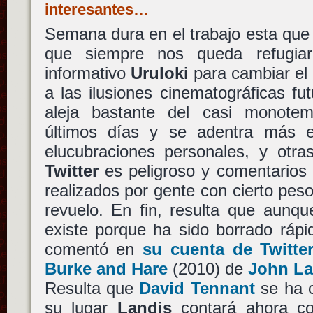
interesantes…
Semana dura en el trabajo esta que
que siempre nos queda refugia
informativo
Uruloki
para cambiar el 
a las ilusiones cinematográficas fu
aleja bastante del casi monotem
últimos días y se adentra más e
elucubraciones personales, y otr
Twitter
es peligroso y comentarios
realizados por gente con cierto pe
revuelo. En fin, resulta que aunq
existe porque ha sido borrado ráp
comentó en
su cuenta de Twitte
Burke and Hare
(2010) de
John La
Resulta que
David Tennant
se ha c
su lugar
Landis
contará ahora 