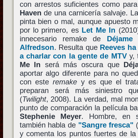
con arrestos suficientes como para
Haven
de una carnicería salvaje. La
pinta bien o mal, aunque apuesto 
por lo primero, es
Let Me In
(2010
innecesario remake de
Déjame 
Alfredson
. Resulta que
Reeves ha 
a charlar con la gente de MTV
y, 
Me In
será más oscura que
Déj
aportar algo diferente para no qu
con este
remake
y es que el trat
preparan será más siniestro 
(
Twilight
, 2008). La verdad, mal m
punto de comparación la película b
Stephenie Meyer
. Hombre, en s
también habla de
"Sangre fresca"
y comenta los puntos fuertes de la 