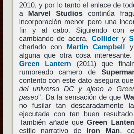
2010, y por lo tanto el enlace de to
a
Marvel Studios
continúa frag
incorporación menor pero una incor
fin y al cabo. Siguiendo con 
cambiando de acera,
Collider
y
S
charlado con
Martin Campbell
y 
alguna que otra cosa interesante.
Green Lantern
(2011) que final
rumoreado camero de
Superma
contento con este dato asegura que
del universo DC y ajeno a Gree
paseo
". Da la sensación de que
Wa
no fusilar tan descaradamente l
ejecutada con tan buen resultad
También añade que
Green Lanter
estilo narrativo de
Iron Man
, c