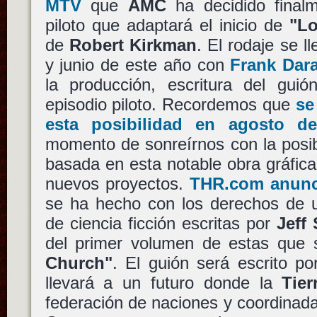
MTV
que
AMC
ha decidido finalm
piloto que adaptará el inicio de
"Lo
de
Robert Kirkman
. El rodaje se l
y junio de este año con
Frank Dar
la producción, escritura del guió
episodio piloto. Recordemos que
se
esta posibilidad en agosto d
momento de sonreírnos con la posib
basada en esta notable obra gráfic
nuevos proyectos.
THR.com anunc
se ha hecho con los derechos de u
de ciencia ficción escritas por
Jeff
del primer volumen de estas que s
Church"
. El guión será escrito p
llevará a un futuro donde la
Tier
federación de naciones y coordinad