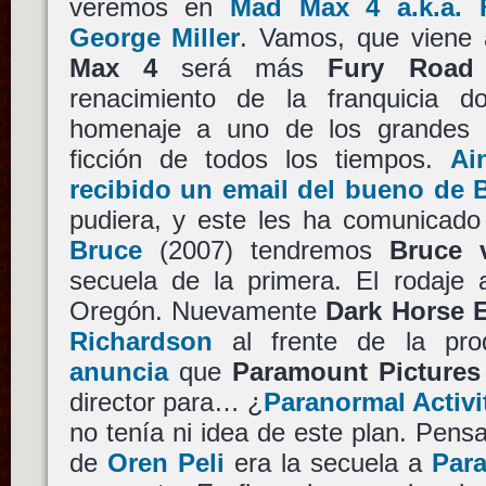
veremos en
Mad Max 4 a.k.a. 
George Miller
. Vamos, que viene 
Max 4
será más
Fury Road
renacimiento de la franquicia d
homenaje a uno de los grandes c
ficción de todos los tiempos.
Ai
recibido un email del bueno de 
pudiera, y este les ha comunicad
Bruce
(2007) tendremos
Bruce v
secuela de la primera. El rodaje 
Oregón. Nuevamente
Dark Horse 
Richardson
al frente de la pro
anuncia
que
Paramount Pictures
director para… ¿
Paranormal Activi
no tenía ni idea de este plan. Pen
de
Oren Peli
era la secuela a
Para