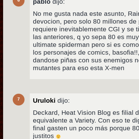
6
pablo
dijo:
No me gusta nada este asunto, Rai
devocion, pero solo 80 millones d
requiere inevitablemente CGI y se t
las anteriores, q yo sepa 80 es mu
ultimate spiderman pero si es como 
los personajes de comics, basofia
dandose piñas con sus enemigos n
mutantes para eso esta X-men
7
Uruloki
dijo:
Deckard, Heat Vision Blog es filial
equivalente a Variety. Con eso te d
final gasten un poco más porque 8
justitos