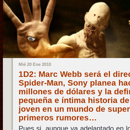
Mié 20 Ene 2010
1D2: Marc Webb será el direc
Spider-Man, Sony planea ha
millones de dólares y la de
pequeña e íntima historia del
joven en un mundo de supe
primeros rumores…
Pues si, aunque ya adelantado en l