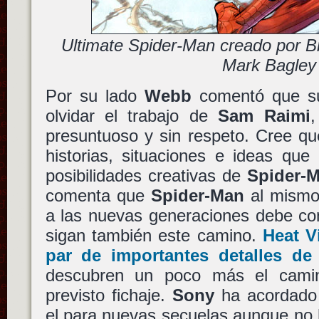
Ultimate Spider-Man creado por B
Mark Bagley
Por su lado
Webb
comentó que su
olvidar el trabajo de
Sam Raimi
,
presuntuoso y sin respeto. Cree q
historias, situaciones e ideas que
posibilidades creativas de
Spider-
comenta que
Spider-Man
al mismo
a las nuevas generaciones debe con
sigan también este camino.
Heat V
par de importantes detalles de
descubren un poco más el camin
previsto fichaje.
Sony
ha acordad
el para nuevas secuelas aunque no 