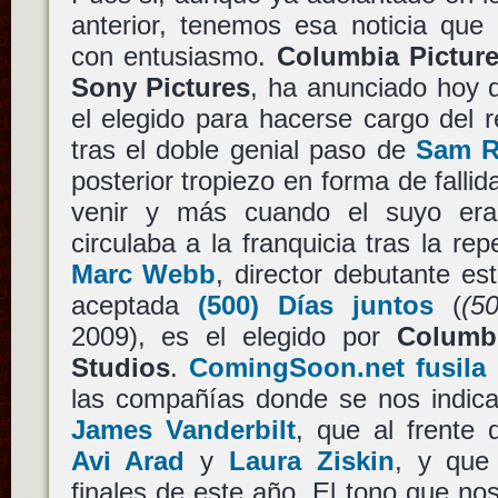
anterior, tenemos esa noticia qu
con entusiasmo.
Columbia Pictur
Sony Pictures
, ha anunciado hoy 
el elegido para hacerse cargo del 
tras el doble genial paso de
Sam R
posterior tropiezo en forma de fallid
venir y más cuando el suyo er
circulaba a la franquicia tras la re
Marc Webb
, director debutante e
aceptada
(500) Días juntos
(
(5
2009), es el elegido por
Columbi
Studios
.
ComingSoon.net fusila 
las compañías donde se nos indica
James Vanderbilt
, que al frente 
Avi Arad
y
Laura Ziskin
, y que 
finales de este año. El tono que nos