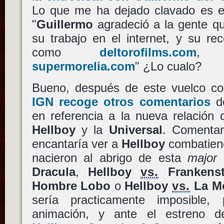
Lo que me ha dejado clavado es el
"
Guillermo
agradeció a la gente qu
su trabajo en el internet, y su re
como
deltorofilms.com
supermorelia.com
" ¿Lo cualo?
Bueno, después de este vuelco c
IGN recoge otros comentarios
d
en referencia a la nueva relación 
Hellboy
y la
Universal
. Comentan
encantaría ver a
Hellboy
combatiend
nacieron al abrigo de esta
major
d
Dracula
,
Hellboy
vs.
Frankenst
Hombre Lobo
o
Hellboy
vs.
La M
sería practicamente imposible
animación, y ante el estreno de