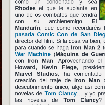
como un condenado y sea
Rhodes
el que le suplante en
uno de os combates que tendrá
con su archienemigo
El
Mandarín
, que como recordaréis
pasada Comic Con de San Die
director del film. Si la cosa va bien
para cuando se haga
Iron Man 2
t
War Machine
(
Máquina de Guer
con
Iron Man
. Aprovechando el 
Howard
,
Kevin Fiege
, preside
Marvel Studios
, ha comentado 
creación del traje de
Iron Man
c
descubrimiento único, algo así com
novelas de
Tom Clancy
… y yo pr
las novelas de
Tom Clancy
?