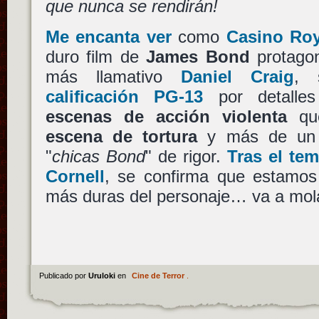
que nunca se rendirán!
Me encanta ver
como
Casino Roy
duro film de
James Bond
protagon
más llamativo
Daniel Craig
, 
calificación PG-13
por detalle
escenas de acción violenta
que
escena de tortura
y más de u
"
chicas Bond
" de rigor.
Tras el te
Cornell
, se confirma que estamos
más duras del personaje… va a mol
Publicado por
Uruloki
en
Cine de Terror
.