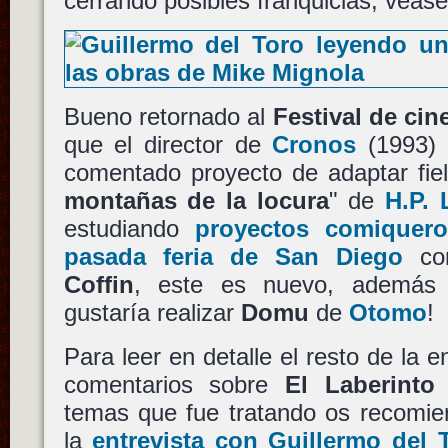
cerrando posibles franquicias, véas
Bueno retornado al
Festival de cin
que el director de
Cronos
(1993) 
comentado proyecto de adaptar fie
montañas de la locura
" de
H.P. 
estudiando
proyectos comiquer
pasada feria de San Diego
c
Coffin
, este es nuevo, además 
gustaría realizar
Domu
de
Otomo
!
Para leer en detalle el resto de la en
comentarios sobre
El Laberinto
temas que fue tratando os recomie
la
entrevista con Guillermo del 