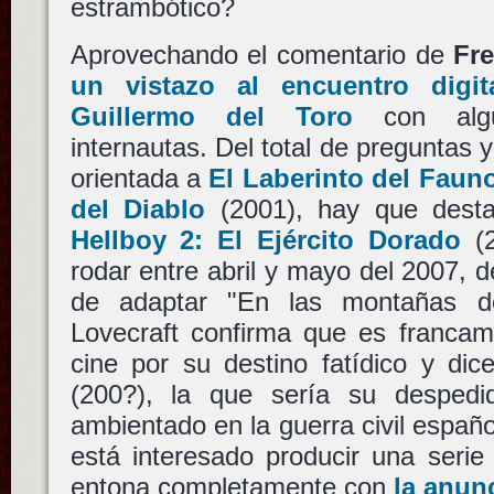
estrambótico?
Aprovechando el comentario de
Fr
un vistazo al encuentro digit
Guillermo del Toro
con algun
internautas. Del total de preguntas 
orientada a
El Laberinto del Faun
del Diablo
(2001), hay que dest
Hellboy 2: El Ejército Dorado
(2
rodar entre abril y mayo del 2007, d
de adaptar "En las montañas d
Lovecraft confirma que es francamen
cine por su destino fatídico y di
(200?), la que sería su despedid
ambientado en la guerra civil españ
está interesado producir una serie 
entona completamente con
la anun