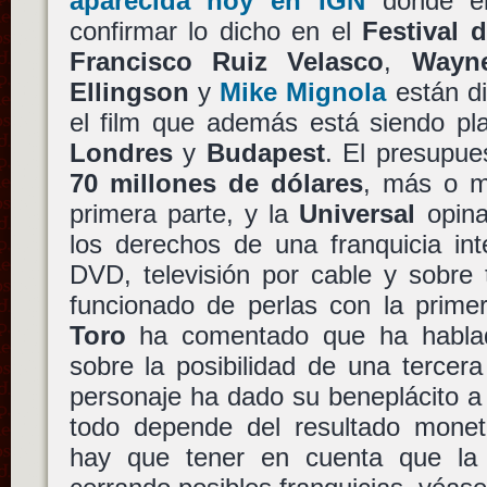
aparecida hoy en IGN
donde el
confirmar lo dicho en el
Festival 
Francisco Ruiz Velasco
,
Wayn
Ellingson
y
Mike Mignola
están di
el film que además está siendo pla
Londres
y
Budapest
. El presupues
70 millones de dólares
, más o m
primera parte, y la
Universal
opina
los derechos de una franquicia in
DVD, televisión por cable y sobre
funcionado de perlas con la prime
Toro
ha comentado que ha habl
sobre la posibilidad de una tercera
personaje ha dado su beneplácito a 
todo depende del resultado monet
hay que tener en cuenta que l