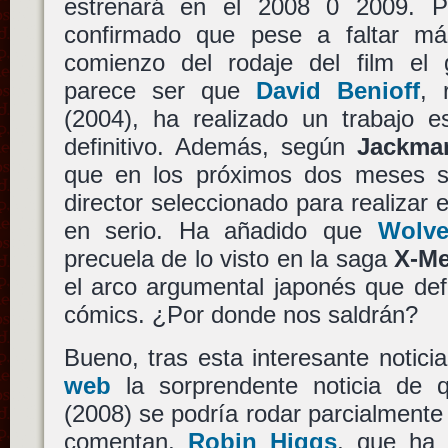
estrenará en el 2008 0 2009. P
confirmado que pese a faltar m
comienzo del rodaje del film el g
parece ser que
David Benioff
, 
(2004), ha realizado un trabajo e
definitivo. Además, según
Jackma
que en los próximos dos meses s
director seleccionado para realizar 
en serio. Ha añadido que
Wolve
precuela de lo visto en la saga
X-M
el arco argumental japonés que def
cómics. ¿Por donde nos saldrán?
Bueno, tras esta interesante notic
web
la sorprendente noticia de
(2008) se podría rodar parcialment
comentan,
Robin Higgs
, que ha 