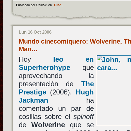
Publicado por
Uruloki
en
Cine
.
Lun 16 Oct 2006
Mundo cinecomiquero: Wolverine, The
Man…
Hoy
leo en
Superherohype
que
aprovechando la
presentación de
The
Prestige
(2006),
Hugh
Jackman
ha
comentado un par de
cosillas sobre el
spinoff
de
Wolverine
que se