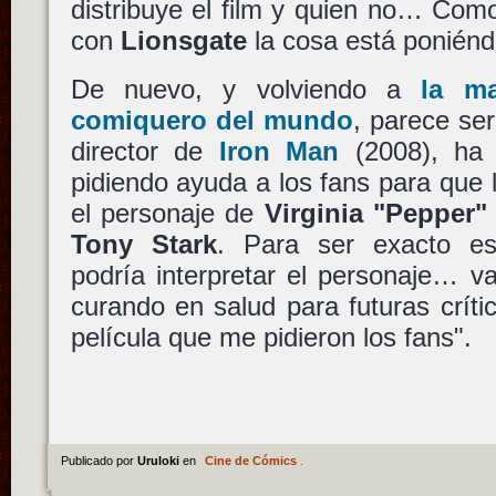
distribuye el film y quien no… Com
con
Lionsgate
la cosa está poniénd
De nuevo, y volviendo a
la m
comiquero del mundo
, parece se
director de
Iron Man
(2008), ha 
pidiendo ayuda a los fans para que
el personaje de
Virginia "Pepper"
Tony Stark
. Para ser exacto es
podría interpretar el personaje… 
curando en salud para futuras críti
película que me pidieron los fans".
Publicado por
Uruloki
en
Cine de Cómics
.