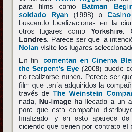
para films como
Batman Begi
soldado Ryan
(1998) o
Casino
buscando localizaciones en la ciu
otros lugares como
Yorkshire
,
Londres
. Parece ser que la intenc
Nolan
visite los lugares seleccionad
En fin,
comentan en Cinema Ble
the Serpent’s Eye
(2008) puede cor
no realizarse nunca. Parece ser qu
film que tenía adquiridos la compa
través de
The Weinstein Compa
nada,
Nu-Image
ha llegado a un 
para que esta compañía distribuya
finalizado, y en esto aparece d
diciendo que tienen por contrato el 