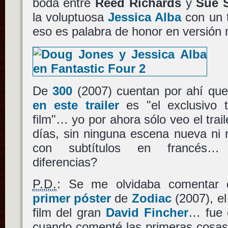
boda entre
Reed Richards
y
Sue 
la voluptuosa
Jessica Alba
con un 
eso es palabra de honor en versión
De
300
(2007) cuentan por ahí qu
en este trailer
es "el exclusivo tr
film"… yo por ahora sólo veo el trai
días, sin ninguna escena nueva ni n
con subtítulos en francés… 
diferencias?
P.D.
: Se me olvidaba comentar
primer póster
de
Zodiac
(2007), el
film del gran
David Fincher
… fue
cuando comenté las primeras cosas 