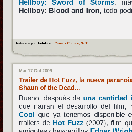
Hellboy: Sword of Storms
, má
Hellboy: Blood and Iron
, todo pod
Publicado por
Uruloki
en
Cine de Cómics
,
GdT
.
Mar 17 Oct 2006
Trailer de Hot Fuzz, la nueva paranoi
Shaun of the Dead…
Bueno, después de
una cantidad 
que narran el desarrollo del film
Cool
que ya tenemos disponible el
trailers de
Hot Fuzz
(2007), film qu
amigotes chascarrillos
Edgar Wrigh