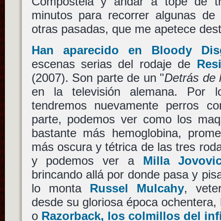
Compostela y andar a tope de tr
minutos para recorrer algunas de l
otras pasadas, que me apetece dest
Han aparecido en Bloody Dis
escenas serias del rodaje de
Resi
(2007). Son parte de un "
Detrás de 
en la televisión alemana. Por
tendremos nuevamente perros co
parte, podemos ver como los maqu
bastante más hemoglobina, prome
más oscura y tétrica de las tres ro
y podemos ver a
Milla Jovovi
brincando allá por donde pasa y pisa
lo monta
Russel Mulcahy
, vet
desde su gloriosa época ochentera,
o
Razorback, los colmillos del inf