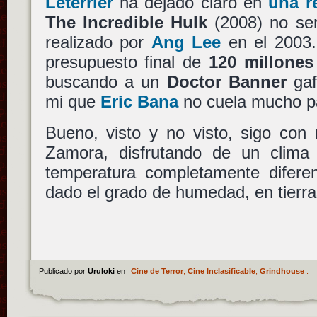
Leterrier
ha dejado claro en
una r
The Incredible Hulk
(2008) no ser
realizado por
Ang Lee
en el 2003.
presupuesto final de
120 millones
buscando a un
Doctor Banner
gaf
mi que
Eric Bana
no cuela mucho pa
Bueno, visto y no visto, sigo con
Zamora, disfrutando de un clima
temperatura completamente diferen
dado el grado de humedad, en tierra
Publicado por
Uruloki
en
Cine de Terror
,
Cine Inclasificable
,
Grindhouse
.