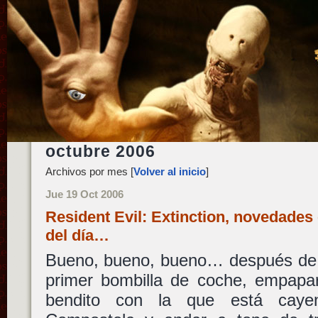
octubre 2006
Archivos por mes [
Volver al inicio
]
Jue 19 Oct 2006
Resident Evil: Extinction, novedades 
del día…
Bueno, bueno, bueno… después de
primer bombilla de coche, empap
bendito con la que está caye