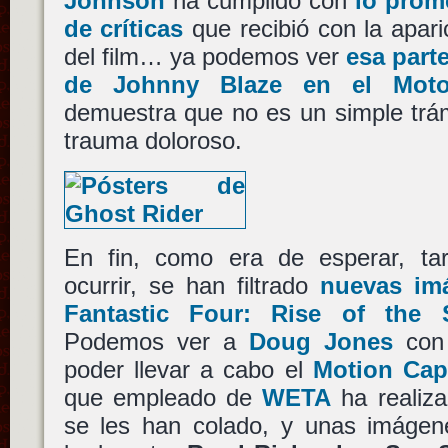
Johnson
ha cumplido con
lo prom
de críticas
que recibió con la apari
del film… ya podemos ver
esa part
de Johnny Blaze en el Motor
demuestra que no es un simple trám
trauma doloroso.
En fin, como era de esperar, ta
ocurrir, se han filtrado
nuevas im
Fantastic Four: Rise of the S
Podemos ver a
Doug Jones
con 
poder llevar a cabo el
Motion Cap
que empleado de
WETA
ha realiza
se les han colado, y unas imágen