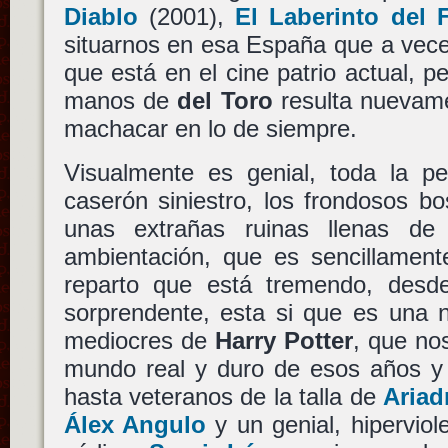
Diablo
(2001),
El Laberinto del 
situarnos en esa España que a vec
que está en el cine patrio actual, 
manos de
del Toro
resulta nuevame
machacar en lo de siempre.
Visualmente es genial, toda la pe
caserón siniestro, los frondosos b
unas extrañas ruinas llenas de 
ambientación, que es sencillament
reparto que está tremendo, des
sorprendente, esta si que es una n
mediocres de
Harry Potter
, que no
mundo real y duro de esos años y 
hasta veteranos de la talla de
Ariad
Álex Angulo
y un genial, hipervio