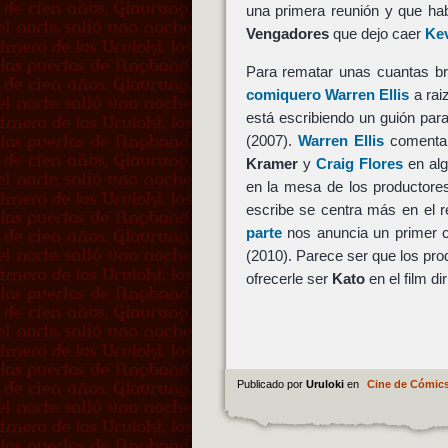
una primera reunión y que ha
Vengadores
que dejo caer
Kev
Para rematar unas cuantas b
comiquero Warren Ellis
a rai
está escribiendo un guión par
(2007).
Warren Ellis
comenta 
Kramer
y
Craig Flores
en alg
en la mesa de los productor
escribe se centra más en el r
parte
nos anuncia un primer c
(2010). Parece ser que los pr
ofrecerle ser
Kato
en el film di
Publicado por
Uruloki
en
Cine de Cómic