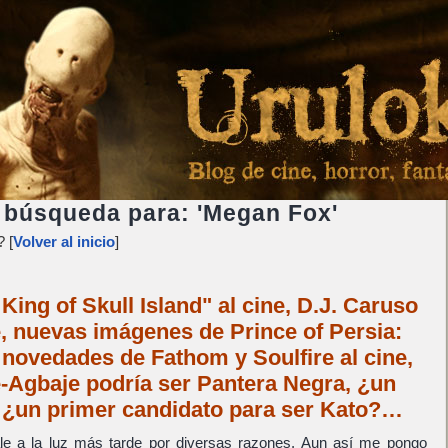
 búsqueda para: 'Megan Fox'
 [
Volver al inicio
]
King of Skull Island" al cine, D.J. Caruso
, nuevas imágenes de Prince of Persia:
novedades de Fathom y Soulfire al cine,
Agbaje podría ser Pantera Negra, ¿un
 ¿un primer candidato para ser Kato?…
ale a la luz más tarde por diversas razones. Aun así me pongo