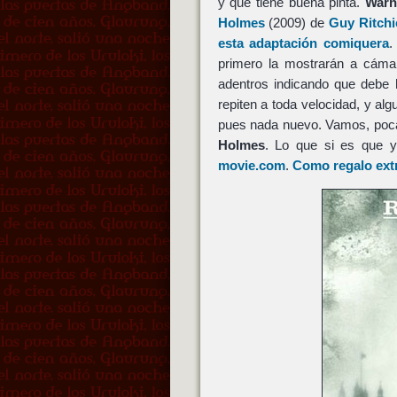
y que tiene buena pinta.
Warn
Holmes
(2009) de
Guy Ritchi
esta adaptación comiquera
.
primero la mostrarán a cáma
adentros indicando que debe
repiten a toda velocidad, y a
pues nada nuevo. Vamos, poca
Holmes
. Lo que si es que y
movie.com
.
Como regalo ext