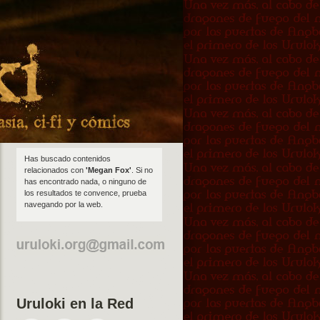
Has buscado contenidos
relacionados con
'Megan Fox'
. Si no
has encontrado nada, o ninguno de
los resultados te convence, prueba
navegando por la web.
Uruloki en la Red