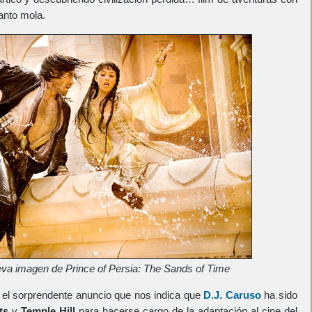
tanto mola.
va imagen de Prince of Persia: The Sands of Time
el sorprendente anuncio que nos indica que
D.J. Caruso
ha sido
ts
y
Temple Hill
para hacerse cargo de la adaptación al cine del