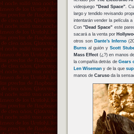
videojuego
"Dead Space"
. C
largo y tendido revisando pro
intentarán vender la película 
Con
"Dead Space"
este parec
sacará a la venta por
Hollywo
otros son
Dante’s Inferno
(20
Burns
al guión y
Scott Stub
Mass Effect
(¿?) en manos d
la compañía detrás de
Gears 
Len Wiseman
y de la que
sup
manos de
Caruso
da la sensa