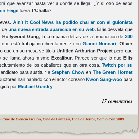
brá que avanzar hasta ver a donde se llega. ¿Y si otro de esos
in Feige
fuera
T’Challa
?
reves.
Ain’t It Cool News ha podido charlar con el guionista
z de
una nueva entrada aparecida en su web
.
Ellis
desvela que
a
Hollywood Gang
, la compañía detrás de la producción de
300
que está trabajando directamente con
Gianni Nunnari
,
Oliver
o que en su mesa se titula
Untitled Arthurian Project
pero que
es se llama ahora mismo
Excalibur
. Parece ser que lo que
Ellis
eclutamiento de los caballeros que en otra cosa.
Twitch por su
andidato para sustituir a
Stephen Chow
en
The Green Hornet
oductores han hablado con el actor coreano
Kwon Sang-woo
para
rigido por
Michael Gondry
.
17 comentarios
s
,
Cine de Ciencia Ficción
,
Cine de Fantasía
,
Cine de Terror
,
Comic-Con 2009
.