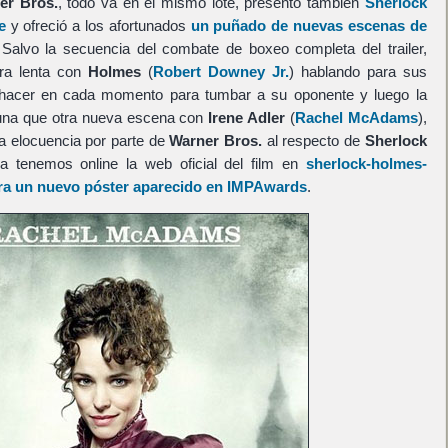
er Bros.
, todo va en el mismo lote, presentó también
Sherlock
e
y ofreció a los afortunados
un puñado de nuevas escenas de
 Salvo la secuencia del combate de boxeo completa del trailer,
ra lenta con
Holmes
(
Robert Downey Jr.
) hablando para sus
 hacer en cada momento para tumbar a su oponente y luego la
lguna que otra nueva escena con
Irene Adler
(
Rachel McAdams
),
 elocuencia por parte de
Warner Bros.
al respecto de
Sherlock
a tenemos online la web oficial del film en
sherlock-holmes-
ra un nuevo póster aparecido en IMPAwards
.