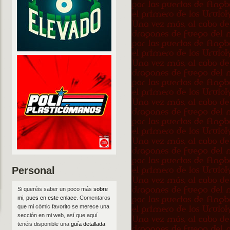
Personal
Si queréis saber un poco más
sobre
mi, pues en este enlace
. Comentaros
que mi cómic favorito se merece una
sección en mi web, así que aquí
tenéis disponible una
guía detallada