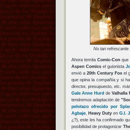
No tan refrescante
Ahora temita
Comic-Con
que 
Aspen Comics
el guionista
J
envió a
20th Century Fox
el 
que opina la compañía y si h
director, presupuesto, etc. m
Gale Anne Hurd
de
Valhalla
tendremos adaptación de
"Sou
pelotazo ofrecido por Sp
Agbaje
,
Heavy Duty
en
G.I. 
¿?), este les ha confirmado qu
posibilidad de protagonizar
The