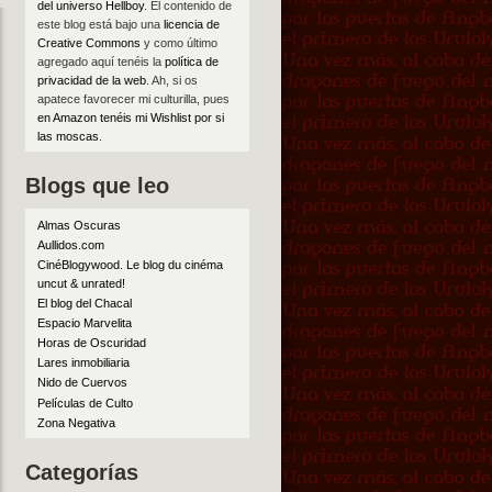
del universo Hellboy
. El contenido de
este blog está bajo una
licencia de
Creative Commons
y como último
agregado aquí tenéis la
política de
privacidad de la web
. Ah, si os
apatece favorecer mi culturilla, pues
en Amazon tenéis mi Wishlist por si
las moscas
.
Blogs que leo
Almas Oscuras
Aullidos.com
CinéBlogywood. Le blog du cinéma
uncut & unrated!
El blog del Chacal
Espacio Marvelita
Horas de Oscuridad
Lares inmobiliaria
Nido de Cuervos
Películas de Culto
Zona Negativa
Categorías