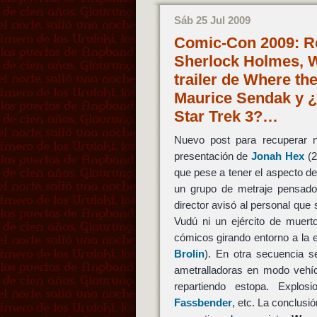
Sáb 25 Jul 2009
Comic-Con 2009: R
Sherlock Holmes, W
trailer de Where t
Maurice Sendak y ¿
Star Trek 3?…
Nuevo post para recuperar no
presentación de
Jonah Hex
(2
que pese a tener el aspecto de u
un grupo de metraje pensado
director avisó al personal que 
Vudú ni un ejército de muert
cómicos girando entorno a la 
Brolin
). En otra secuencia 
ametralladoras en modo vehí
repartiendo estopa. Explo
Fassbender
, etc. La conclus