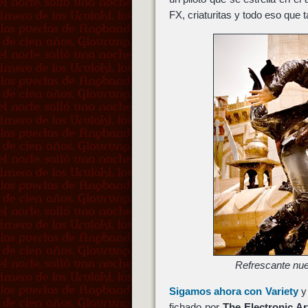
FX, criaturitas y todo eso que 
Refrescante nue
Sigamos ahora con Variety
y 
fichado por
The Electronic Ar