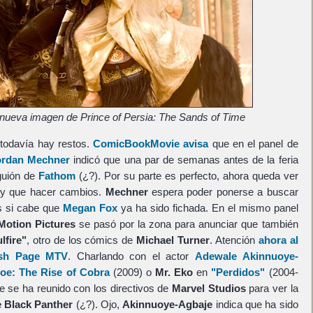
 nueva imagen de Prince of Persia: The Sands of Time
todavía hay restos.
ComicBookMovie avisa
que en el panel de
ordan Mechner
indicó que una par de semanas antes de la feria
guión de
Fathom
(¿?). Por su parte es perfecto, ahora queda ver
ay que hacer cambios.
Mechner
espera poder ponerse a buscar
ás si cabe que
Megan Fox
ya ha sido fichada. En el mismo panel
 Motion Pictures
se pasó por la zona para anunciar que también
lfire"
, otro de los cómics de
Michael Turner
. Atención
ahora al
lash Page MTV
. Charlando con el actor
Adewale Akinnuoye-
Joe: The Rise of Cobra
(2009) o
Mr. Eko
en
"Perdidos"
(2004-
e se ha reunido con los directivos de
Marvel Studios
para ver la
 Black Panther
(¿?). Ojo,
Akinnuoye-Agbaje
indica que ha sido