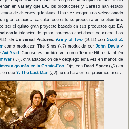
uentan en
Variety
que
EA
, los productores y
Caruso
han estado
puestas de diversos guionistas. Una vez tengan uno seleccionado
a un gran estudio… calculan que esto se producirá en septiembre.
e ser el quinto gran proyecto basado en sus productos que
EA
od
con la intención de ganar inmensas cantidades de dinero. Los
11), de
Universal Pictures
,
Army of Two
(2011) con
Scott Z.
er
como productor,
The Sims
(¿?) producida por
John Davis
y
e
Avi Arad
. Curioso es también ver como Temple
Hill
es también
of War
(¿?), otra adaptación de videojuego esta vez en manos de
imos algo más en la Comic-Con
. Ojo, con
Dead Space
(¿?) en
ción que
Y: The Last Man
(¿?) no se hará en los próximos años.