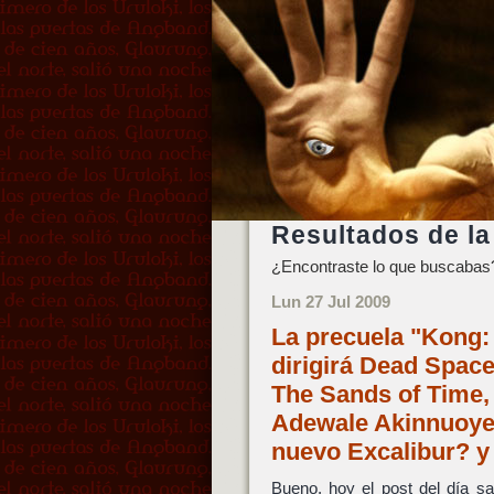
Resultados de la
¿Encontraste lo que buscabas?
Lun 27 Jul 2009
La precuela "Kong: 
dirigirá Dead Space
The Sands of Time, 
Adewale Akinnuoye-
nuevo Excalibur? y
Bueno, hoy el post del día s