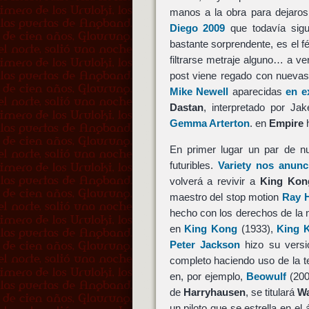
manos a la obra para dejaros
Diego 2009
que todavía sigu
bastante sorprendente, es el fé
filtrarse metraje alguno… a v
post viene regado con nueva
Mike Newell
aparecidas
en e
Dastan
, interpretado por Jak
Gemma Arterton
. en
Empire
h
En primer lugar un par de nu
futuribles.
Variety nos anunc
volverá a revivir a
King Kon
maestro del stop motion
Ray 
hecho con los derechos de la
en
King Kong
(1933),
King 
Peter Jackson
hizo su versi
completo haciendo uso de la 
en, por ejemplo,
Beowulf
(200
de
Harryhausen
, se titulará
Wa
un piloto que se estrella en el