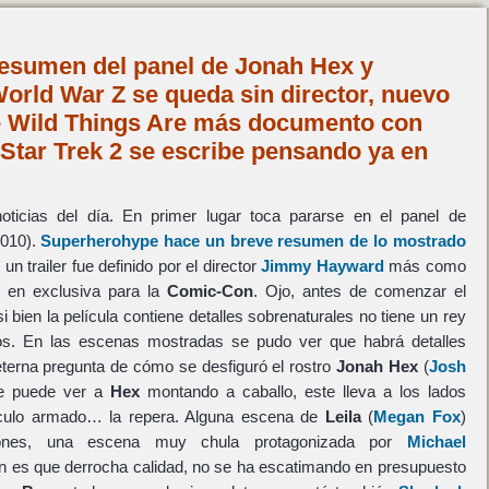
esumen del panel de Jonah Hex y
orld War Z se queda sin director, nuevo
he Wild Things Are más documento con
Star Trek 2 se escribe pensando ya en
ticias del día. En primer lugar toca pararse en el panel de
010).
Superherohype hace un breve resumen de lo mostrado
n trailer fue definido por el director
Jimmy Hayward
más como
 en exclusiva para la
Comic-Con
. Ojo, antes de comenzar el
si bien la película contiene detalles sobrenaturales no tiene un rey
os. En las escenas mostradas se pudo ver que habrá detalles
eterna pregunta de cómo se desfiguró el rostro
Jonah Hex
(
Josh
se puede ver a
Hex
montando a caballo, este lleva a los lados
culo armado… la repera. Alguna escena de
Leila
(
Megan Fox
)
siones, una escena muy chula protagonizada por
Michael
ión es que derrocha calidad, no se ha escatimando en presupuesto