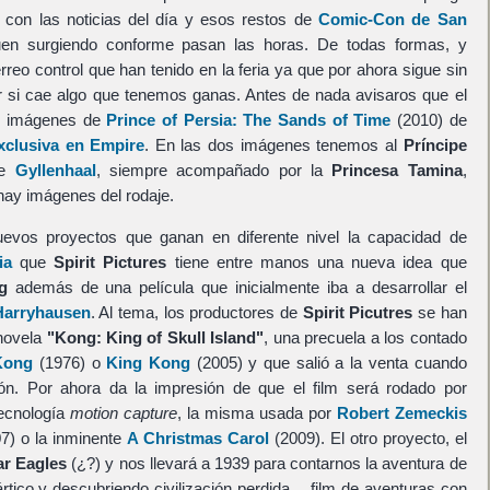
 con las noticias del día y esos restos de
Comic-Con de San
en surgiendo conforme pasan las horas. De todas formas, y
rreo control que han tenido en la feria ya que por ahora sigue sin
er si cae algo que tenemos ganas. Antes de nada avisaros que el
s imágenes de
Prince of Persia: The Sands of Time
(2010) de
xclusiva en Empire
. En las dos imágenes tenemos al
Príncipe
e
Gyllenhaal
, siempre acompañado por la
Princesa Tamina
,
ay imágenes del rodaje.
evos proyectos que ganan en diferente nivel la capacidad de
ia
que
Spirit Pictures
tiene entre manos una nueva idea que
g
además de una película que inicialmente iba a desarrollar el
Harryhausen
. Al tema, los productores de
Spirit Picutres
se han
 novela
"Kong: King of Skull Island"
, una precuela a los contado
Kong
(1976) o
King Kong
(2005) y que salió a la venta cuando
ón. Por ahora da la impresión de que el film será rodado por
tecnología
motion capture
, la misma usada por
Robert Zemeckis
7) o la inminente
A Christmas Carol
(2009). El otro proyecto, el
r Eagles
(¿?) y nos llevará a 1939 para contarnos la aventura de
 ártico y descubriendo civilización perdida… film de aventuras con