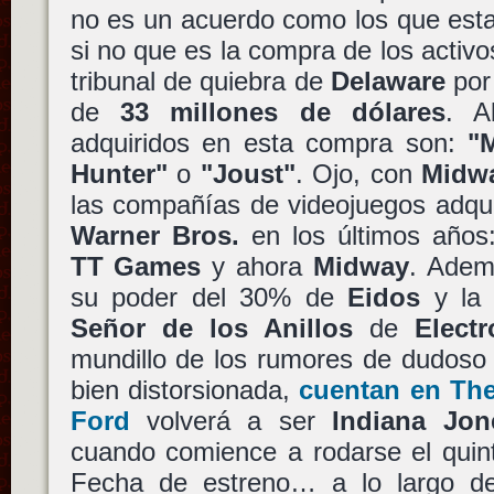
no es un acuerdo como los que esta
si no que es la compra de los activ
tribunal de quiebra de
Delaware
por 
de
33 millones de dólares
. A
adquiridos en esta compra son:
"
Hunter"
o
"Joust"
. Ojo, con
Midw
las compañías de videojuegos adqui
Warner Bros.
en los últimos año
TT Games
y ahora
Midway
. Adem
su poder del 30% de
Eidos
y la 
Señor de los Anillos
de
Electr
mundillo de los rumores de dudoso 
bien distorsionada,
cuentan en The
Ford
volverá a ser
Indiana Jon
cuando comience a rodarse el quint
Fecha de estreno… a lo largo de