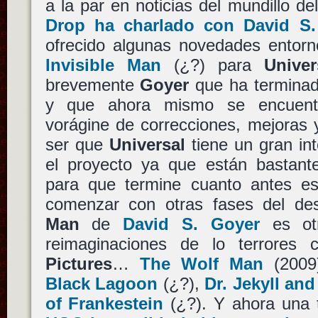
a la par en noticias del mundillo del
Drop ha charlado con David S.
ofrecido algunas novedades entorn
Invisible Man
(¿?) para
Univer
brevemente
Goyer
que ha terminado
y que ahora mismo se encuent
vorágine de correcciones, mejoras 
ser que
Universal
tiene un gran in
el proyecto ya que están bastante
para que termine cuanto antes es
comenzar con otras fases del des
Man
de
David S. Goyer
es ot
reimaginaciones de lo terrores
Pictures
…
The Wolf Man
(2009
Black Lagoon
(¿?),
Dr. Jekyll an
of Frankestein
(¿?). Y ahora una t