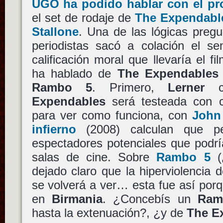
UGO ha podido hablar con el pro
el set de rodaje de
The Expendabl
Stallone
. Una de las lógicas pregu
periodistas sacó a colación el se
calificación moral que llevaría el f
ha hablado de
The Expendables
Rambo 5
. Primero,
Lerner
co
Expendables
será testeada con c
para ver como funciona, con
John
infierno
(2008) calculan que pe
espectadores potenciales que podrí
salas de cine. Sobre
Rambo 5
(
dejado claro que la hiperviolencia 
se volverá a ver… esta fue así porqu
en
Birmania
. ¿Concebís un
Ram
hasta la extenuación?, ¿y de
The E