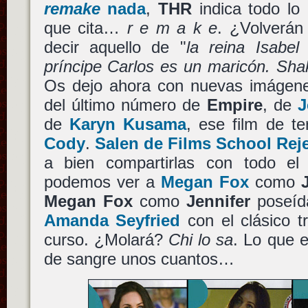
remake
nada
,
THR
indica todo lo 
que cita…
r e m a k e
. ¿Volverán
decir aquello de "
la reina Isabe
príncipe Carlos es un maricón. Sha
Os dejo ahora con nuevas imágen
del último número de
Empire
, de
J
de
Karyn Kusama
, ese film de te
Cody
.
Salen de Films School Rej
a bien compartirlas con todo el
podemos ver a
Megan Fox
como
Megan Fox
como
Jennifer
poseíd
Amanda Seyfried
con el clásico tr
curso. ¿Molará?
Chi lo sa
. Lo que 
de sangre unos cuantos…