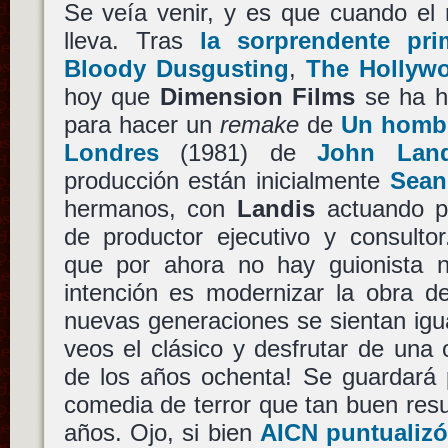
Se veía venir, y es que cuando el
lleva. Tras
la sorprendente pri
Bloody Dusgusting
,
The Hollyw
hoy que
Dimension Films
se ha h
para hacer un
remake
de
Un hombr
Londres
(1981) de
John Land
producción están inicialmente
Sean
hermanos, con
Landis
actuando p
de productor ejecutivo y consulto
que por ahora no hay guionista ni
intención es modernizar la obra 
nuevas generaciones se sientan igu
veos el clásico y desfrutar de una 
de los años ochenta! Se guardará p
comedia de terror que tan buen res
años. Ojo, si bien
AICN puntualizó