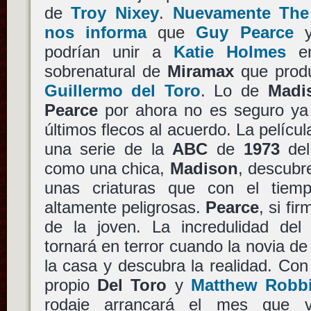
de
Troy Nixey
.
Nuevamente The
nos informa
que
Guy Pearce
podrían unir a
Katie Holmes
en
sobrenatural de
Miramax
que pro
Guillermo del Toro
. Lo de
Madi
Pearce
por ahora no es seguro ya 
últimos flecos al acuerdo. La películ
una serie de la
ABC
de
1973
del
como una chica,
Madison
, descubr
unas criaturas que con el tie
altamente peligrosas.
Pearce
, si fi
de la joven. La incredulidad del
tornará en terror cuando la novia de
la casa y descubra la realidad. Con 
propio
Del Toro
y
Matthew Robb
rodaje arrancará el mes que