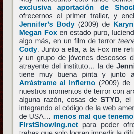
exclusiva aportación de Shoc
ofrecernos el primer trailer, y e
Jennifer’s Body
(2009) de
Kary
Megan Fox
en estado puro, luciend
algo más, en un film de terror
teen
Cody
. Junto a ella, a la Fox me ref
y un grupo de jóvenes deseosos d
atrayente del instituto… la de
Jenn
tiene muy buena pinta y junto
Arrástrame al infierno
(2009) de
nuestros momentos de terror con aro
alguna razón, cosas de
STYD
, el
integrando el código de la web amer
de USA…
menos mal que tenemos 
FirstShowing.net
para poder ofrec
trabas que solo logran impedir la di