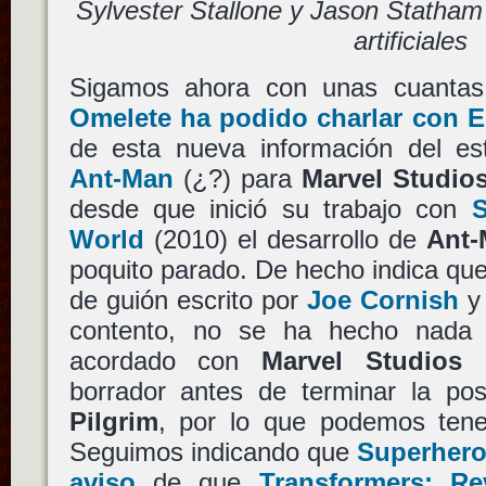
Sylvester Stallone y Jason Statham
artificiales
Sigamos ahora con unas cuantas
Omelete ha podido charlar con E
de esta nueva información del est
Ant-Man
(¿?) para
Marvel Studio
desde que inició su trabajo con
S
World
(2010) el desarrollo de
Ant-
poquito parado. De hecho indica que 
de guión escrito por
Joe Cornish
y 
contento, no se ha hecho nada
acordado con
Marvel Studios
e
borrador antes de terminar la po
Pilgrim
, por lo que podemos tene
Seguimos indicando que
Superhero
aviso
de que
Transformers: Re