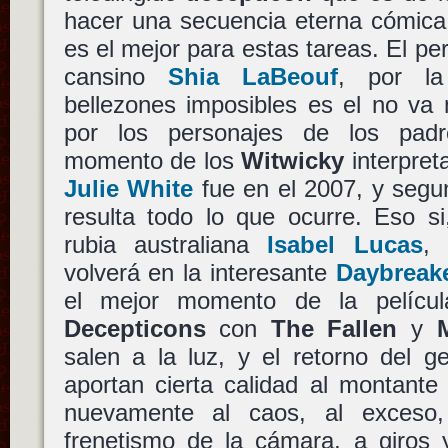
hacer una secuencia eterna cómic
es el mejor para estas tareas. El pe
cansino
Shia LaBeouf
, por la
bellezones imposibles es el no va 
por los personajes de los padr
momento de los
Witwicky
interpret
Julie White
fue en el 2007, y segu
resulta todo lo que ocurre. Eso s
rubia australiana
Isabel Lucas
,
volverá en la interesante
Daybreak
el mejor momento de la películ
Decepticons
con
The Fallen
y
salen a la luz, y el retorno del g
aportan cierta calidad al montante
nuevamente al caos, al exceso,
frenetismo de la cámara, a giros y