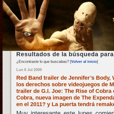
Resultados de la búsqueda para
¿Encontraste lo que buscabas? [
Volver al inicio
]
Lun 6 Jul 2009
Red Band trailer de Jennifer’s Body,
los derechos sobre videojuegos de 
trailer de G.I. Joe: The Rise of Cobr
Cobra, nueva imagen de The Expenda
en el 2011? y La puerta tendrá rema
Muy interesante este lunes com