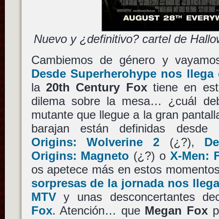
Nuevo y ¿definitivo? cartel de Hal
Cambiemos de género y vayamos
Desde Superherohype nos llega e
la
20th Century Fox
tiene en es
dilema sobre la mesa… ¿cuál deb
mutante que llegue a la gran pantal
barajan están definidas desd
Origins: Wolverine 2
(¿?),
De
Origins: Magneto
(¿?) o
X-Men: F
os apetece más en estos momento
sorpresas de la jornada nos lle
MTV
y unas desconcertantes de
Fox
. Atención… que
Megan Fox
p