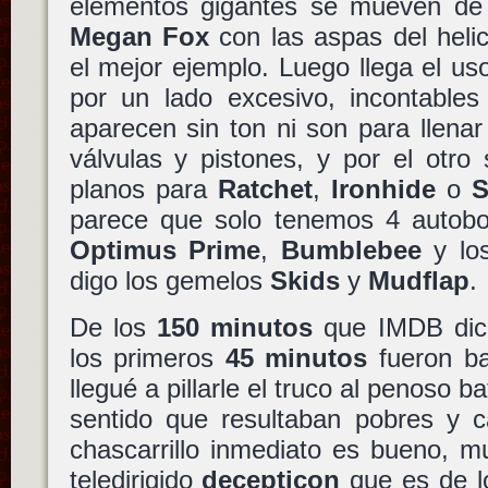
elementos gigantes se mueven de
Megan Fox
con las aspas del heli
el mejor ejemplo. Luego llega el u
por un lado excesivo, incontable
aparecen sin ton ni son para llenar 
válvulas y pistones, y por el otro
planos para
Ratchet
,
Ironhide
o
S
parece que solo tenemos 4 autobot
Optimus Prime
,
Bumblebee
y lo
digo los gemelos
Skids
y
Mudflap
.
De los
150 minutos
que IMDB dice
los primeros
45 minutos
fueron ba
llegué a pillarle el truco al penoso ba
sentido que resultaban pobres y c
chascarrillo inmediato es bueno, m
teledirigido
decepticon
que es de lo