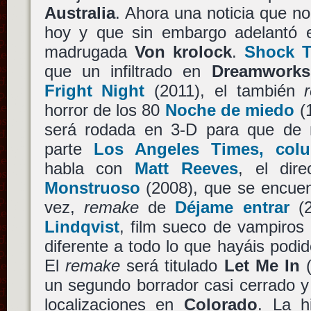
Australia
. Ahora una noticia que no
hoy y que sin embargo adelantó 
madrugada
Von krolock
.
Shock T
que un infiltrado en
Dreamworks
Fright Night
(2011), el también
horror de los 80
Noche de miedo
(
será rodada en 3-D para que de 
parte
Los Angeles Times, col
habla con
Matt Reeves
, el dir
Monstruoso
(2008), que se encuent
vez,
remake
de
Déjame entrar
(2
Lindqvist
, film sueco de vampiro
diferente a todo lo que hayáis podid
El
remake
será titulado
Let Me In
(
un segundo borrador casi cerrado 
localizaciones en
Colorado
. La h