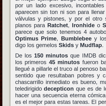
por un lado excesivo, incontable
aparecen sin ton ni son para llenar 
válvulas y pistones, y por el otro
planos para
Ratchet
,
Ironhide
o
S
parece que solo tenemos 4 autobot
Optimus Prime
,
Bumblebee
y lo
digo los gemelos
Skids
y
Mudflap
.
De los
150 minutos
que IMDB dice
los primeros
45 minutos
fueron ba
llegué a pillarle el truco al penoso ba
sentido que resultaban pobres y c
chascarrillo inmediato es bueno, m
teledirigido
decepticon
que es de lo
hacer una secuencia eterna cómic
es el mejor para estas tareas. El pe