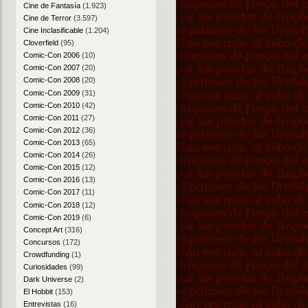
Cine de Fantasía
(1.923)
Cine de Terror
(3.597)
Cine Inclasificable
(1.204)
Cloverfield
(95)
Comic-Con 2006
(10)
Comic-Con 2007
(20)
Comic-Con 2008
(20)
Comic-Con 2009
(31)
Comic-Con 2010
(42)
Comic-Con 2011
(27)
Comic-Con 2012
(36)
Comic-Con 2013
(65)
Comic-Con 2014
(26)
Comic-Con 2015
(12)
Comic-Con 2016
(13)
Comic-Con 2017
(11)
Comic-Con 2018
(12)
Comic-Con 2019
(6)
Concept Art
(316)
Concursos
(172)
Crowdfunding
(1)
Curiosidades
(99)
Dark Universe
(2)
El Hobbit
(153)
Entrevistas
(16)