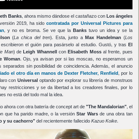
beth Banks
, ahora mismo dándose el castañazo con
Los ángeles
 versión 2019, ha sido
contratada por
Universal Pictures
para
an
, y no es broma. Se ve que la
Banks
tuvo un idea y se la
ilson
(
La chica del tren
). Esta, junto a
Max Handelman
(
Los
 escribieron el guión para pasárselo al estudio. Gustó, y tras
El
ble Man
) de
Leigh Whannell
con
Elisabeth Moss
al frente, pues
ble Woman
. Ojo, ya avisan por si las moscas, no esperamos un
s separados sin posibilidad de coincidencia. Además, el anuncio
iado el otro día en manos de
Dexter Fletcher
,
Renfield
, por lo
laro con
Universal
optando por explorar su librería de monstruos
hay restricciones y se da libertad a los creadores finales, por lo
es no está del todo mal la idea.
jo ahora con otra batería de concept art de
"The Mandalorian"
, el
n que ha parido madre, o la versión
Star Wars
de una obra tan
io y su cachorro"
del recientemente fallecido
Kazuo Koike
.