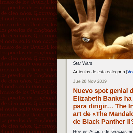
Star Wars
Artículos de esta categoría [
Vol
Jue 28 Nov 2019
Nuevo spot genial 
Elizabeth Banks ha 
para dirigir… The I
art de «The Mandal
de Black Panther I
Hoy es Acción de Gracias en l