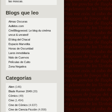
las moscas
.
Blogs que leo
Almas Oscuras
Aullidos.com
CinéBlogywood. Le blog du cinéma
uncut & unrated!
El blog del Chacal
Espacio Marvelita
Horas de Oscuridad
Lares inmobiliaria
Nido de Cuervos
Películas de Culto
Zona Negativa
Categorías
Alien
(146)
Blade Runner 2049
(20)
Cómics
(49)
Cine
(1.454)
Cine de Cómics
(4.637)
Cine de Ciencia Ficción
(4.058)