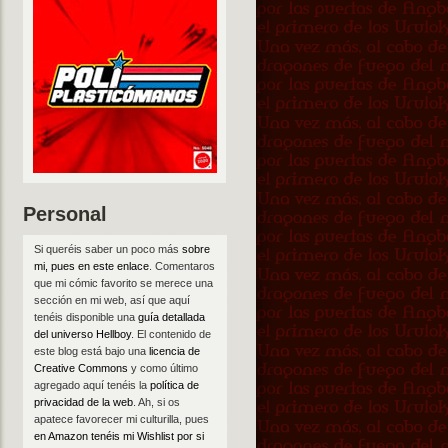
Personal
Si queréis saber un poco más
sobre
mi, pues en este enlace
. Comentaros
que mi cómic favorito se merece una
sección en mi web, así que aquí
tenéis disponible una
guía detallada
del universo Hellboy
. El contenido de
este blog está bajo una
licencia de
Creative Commons
y como último
agregado aquí tenéis la
política de
privacidad de la web
. Ah, si os
apatece favorecer mi culturilla, pues
en Amazon tenéis mi Wishlist por si