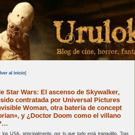
ver al inicio
]
de Star Wars: El ascenso de Skywalker,
sido contratada por Universal Pictures
nvisible Woman, otra batería de concept
orian», y ¿Doctor Doom como el villano
I?…
os USA, principalmente, por lo que todo está tranquilito. Tras