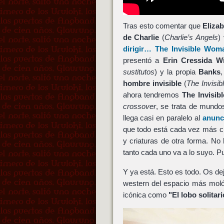
Tras esto comentar que
Eliza
de Charlie
(
Charlie’s Angels
)
dirigir…
The Invisible Wom
presentó a
Erin Cressida W
sustitutos
) y la propia
Banks
,
hombre invisible
(
The Invisi
ahora tendremos
The Invisi
crossover
, se trata de mundo
llega casi en paralelo al
anunc
que todo está cada vez más c
y criaturas de otra forma. No 
tanto cada uno va a lo suyo. Pu
Y ya está. Esto es todo. Os de
western del espacio más moló
icónica como
"El lobo solitar