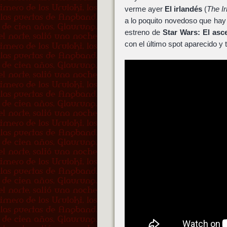
verme ayer
El irlandés
(
The I
a lo poquito novedoso que hay 
estreno de
Star Wars: El as
con el último spot aparecido y 