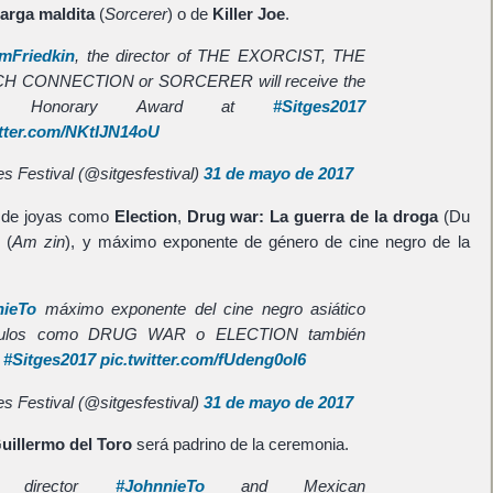
arga maldita
(
Sorcerer
) o de
Killer Joe
.
amFriedkin
, the director of THE EXORCIST, THE
H CONNECTION or SORCERER will receive the
nd Honorary Award at
#Sitges2017
itter.com/NKtIJN14oU
s Festival (@sitgesfestival)
31 de mayo de 2017
or de joyas como
Election
,
Drug war: La guerra de la droga
(Du
e
(
Am zin
), y máximo exponente de género de cine negro de la
nieTo
máximo exponente del cine negro asiático
ítulos como DRUG WAR o ELECTION también
á
#Sitges2017
pic.twitter.com/fUdeng0oI6
s Festival (@sitgesfestival)
31 de mayo de 2017
uillermo del Toro
será padrino de la ceremonia.
n director
#JohnnieTo
and Mexican