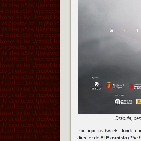
Drácula, cen
Por aquí los tweets donde ca
director de
El Exorcista
(
The E