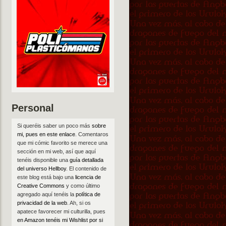
Personal
Si queréis saber un poco más
sobre
mi, pues en este enlace
. Comentaros
que mi cómic favorito se merece una
sección en mi web, así que aquí
tenéis disponible una
guía detallada
del universo Hellboy
. El contenido de
este blog está bajo una
licencia de
Creative Commons
y como último
agregado aquí tenéis la
política de
privacidad de la web
. Ah, si os
apatece favorecer mi culturilla, pues
en Amazon tenéis mi Wishlist por si