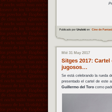
Pr
Publicado por
Uruloki
en
Cine de Fantas
Mié 31 May 2017
Sitges 2017: Cartel
jugosos…
Se está celebrando la rueda de
presentado el cartel de este 
Guillermo del Toro
como padr