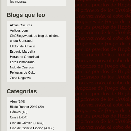
las moscas
.
Blogs que leo
Almas Oscuras
Aullidos.com
CinéBlogywood. Le blog du cinéma
uncut & unrated!
El blog del Chacal
Espacio Marvelita
Horas de Oscuridad
Lares inmobiliaria
Nido de Cuervos
Películas de Culto
Zona Negativa
Categorías
Alien
(146)
Blade Runner 2049
(20)
Cómics
(49)
Cine
(1.454)
Cine de Cómics
(4.637)
Cine de Ciencia Ficción
(4.058)