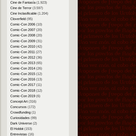
Cine de Fantasía
(1.923)
Cine de Terror
(3.597)
Cine Inclasificable
(1.204)
Cloverfield
(95)
Comic-Con 2006
(10)
Comic-Con 2007
(20)
Comic-Con 2008
(20)
Comic-Con 2009
(31)
Comic-Con 2010
(42)
Comic-Con 2011
(27)
Comic-Con 2012
(36)
Comic-Con 2013
(65)
Comic-Con 2014
(26)
Comic-Con 2015
(12)
Comic-Con 2016
(13)
Comic-Con 2017
(11)
Comic-Con 2018
(12)
Comic-Con 2019
(6)
Concept Art
(316)
Concursos
(172)
Crowdfunding
(1)
Curiosidades
(99)
Dark Universe
(2)
El Hobbit
(153)
Entrevistas
(16)