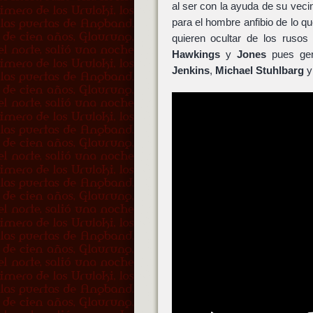
al ser con la ayuda de su veci
para el hombre anfibio de lo q
quieren ocultar de los rusos
Hawkings
y
Jones
pues gen
Jenkins
,
Michael Stuhlbarg