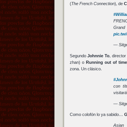
(
The French Connection
), de
C
#Willi
FRENC
Gra
pic.tw
— Sitge
Segundo
Johnnie To
, direct
zhan) o
Running out of tim
zona. Un clásico.
#John
con t
visitar
— Sitge
Como colofón lo ya sabido…
G
Asia