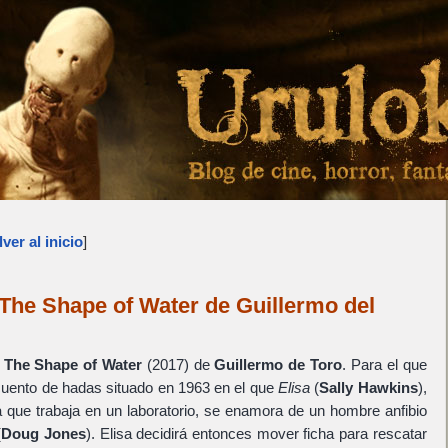
ver al inicio
]
e The Shape of Water de Guillermo del
e
The Shape of Water
(2017) de
Guillermo de Toro
. Para el que
 cuento de hadas situado en 1963 en el que
Elisa
(
Sally Hawkins
),
 que trabaja en un laboratorio, se enamora de un hombre anfibio
(
Doug Jones
). Elisa decidirá entonces mover ficha para rescatar