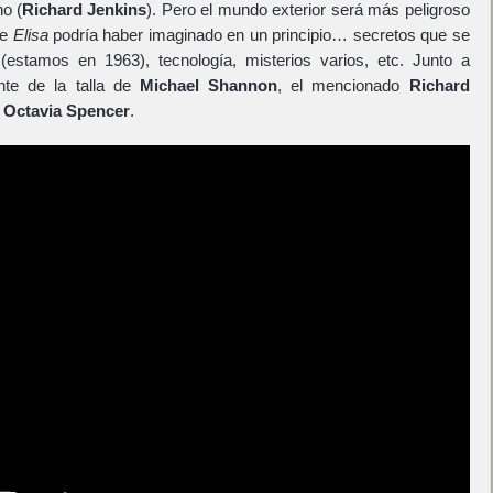
no (
Richard Jenkins
). Pero el mundo exterior será más peligroso
ue
Elisa
podría haber imaginado en un principio… secretos que se
 (estamos en 1963), tecnología, misterios varios, etc. Junto a
te de la talla de
Michael Shannon
, el mencionado
Richard
y
Octavia Spencer
.