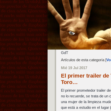
GdT
Artículos de esta categoría [
Vol
Mié 19 Jul 2017
El primer trailer d
Toro…
El primer prometedor trailer d
no lo recuerde, se trata de un
una mujer de la limpieza muda
que está a estudio en el lugar 