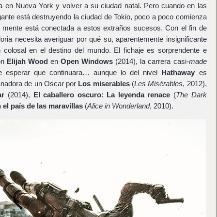
da en Nueva York y volver a su ciudad natal. Pero cuando en las
igante está destruyendo la ciudad de Tokio, poco a poco comienza
u mente está conectada a estos extraños sucesos. Con el fin de
Gloria necesita averiguar por qué su, aparentemente insignificante
an colosal en el destino del mundo. El fichaje es sorprendente e
on
Elijah Wood
en
Open Windows
(2014), la carrera casi-
made
 esperar que continuara… aunque lo del nivel
Hathaway
es
anadora de un Oscar por
Los miserables
(
Les Misérables
, 2012),
ar
(2014),
El caballero oscuro: La leyenda renace
(
The Dark
n el país de las maravillas
(
Alice in Wonderland
, 2010).