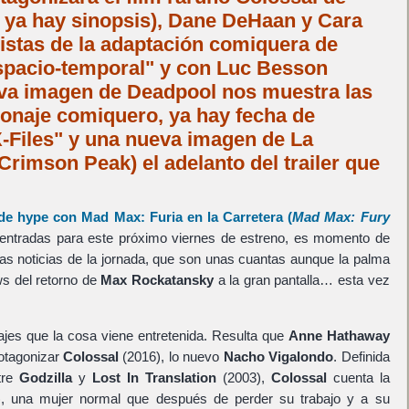
 ya hay sinopsis), Dane DeHaan y Cara
istas de la adaptación comiquera de
espacio-temporal" y con Luc Besson
eva imagen de Deadpool nos muestra las
sonaje comiquero, ya hay fecha de
X-Files" y una nueva imagen de La
rimson Peak) el adelanto del trailer que
de hype con
Mad Max: Furia en la Carretera
(
Mad Max: Fury
 entradas para este próximo viernes de estreno, es momento de
as noticias de la jornada, que son unas cuantas aunque la palma
ws del retorno de
Max Rockatansky
a la gran pantalla… esta vez
ajes que la cosa viene entretenida. Resulta que
Anne Hathaway
otagonizar
Colossal
(2016), lo nuevo
Nacho Vigalondo
. Definida
tre
Godzilla
y
Lost In Translation
(2003),
Colossal
cuenta la
), una mujer normal que después de perder su trabajo y a su