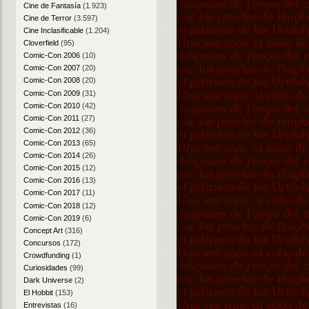
Cine de Fantasía
(1.923)
Cine de Terror
(3.597)
Cine Inclasificable
(1.204)
Cloverfield
(95)
Comic-Con 2006
(10)
Comic-Con 2007
(20)
Comic-Con 2008
(20)
Comic-Con 2009
(31)
Comic-Con 2010
(42)
Comic-Con 2011
(27)
Comic-Con 2012
(36)
Comic-Con 2013
(65)
Comic-Con 2014
(26)
Comic-Con 2015
(12)
Comic-Con 2016
(13)
Comic-Con 2017
(11)
Comic-Con 2018
(12)
Comic-Con 2019
(6)
Concept Art
(316)
Concursos
(172)
Crowdfunding
(1)
Curiosidades
(99)
Dark Universe
(2)
El Hobbit
(153)
Entrevistas
(16)