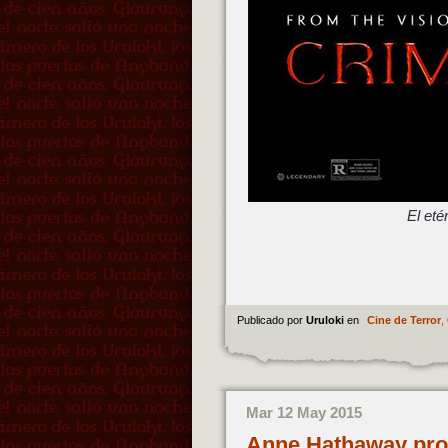
El eté
Publicado por
Uruloki
en
Cine de Terror
,
Mar 12 May 2015
Anne Hathaway prot