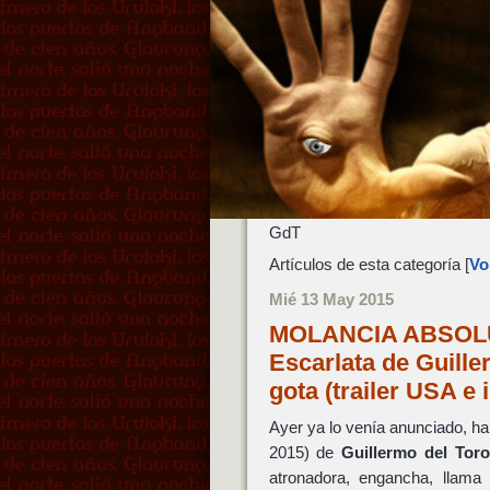
GdT
Artículos de esta categoría [
Vol
Mié 13 May 2015
MOLANCIA ABSOLUTA
Escarlata de Guille
gota (trailer USA e
Ayer ya lo venía anunciado, ha 
2015) de
Guillermo del Toro
atronadora, engancha, llama 