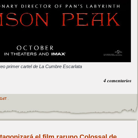
reo primer cartel de La Cumbre Escarlata
4 comentarios
GdT
.
agonizará el film raruno Colossal de