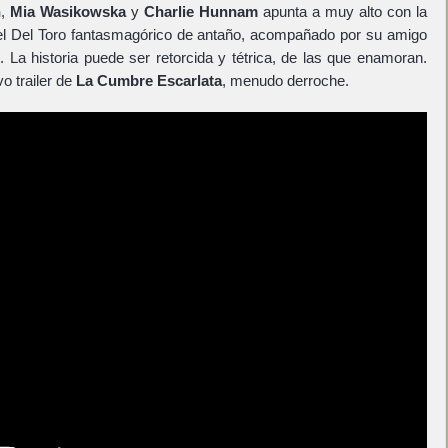
n
,
Mia Wasikowska
y
Charlie Hunnam
apunta a muy alto con la
del Del Toro fantasmagórico de antaño, acompañado por su amigo
 La historia puede ser retorcida y tétrica, de las que enamoran.
o trailer de
La Cumbre Escarlata
, menudo derroche.