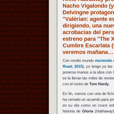
Nacho Vigalondo (y
Delvingne protagon
"Valérian: agente 
dirigiendo, una nu
acrobacias del per
estreno para "The 
Cumbre Escarlata (C
veremos mañana…
Con medio mundo
muriendo 
Road
, 2015)
, yo tengo ya las
ponerse manos a la obra con l
se la llevan las miles de revie
con el rostro de
Tom Hardy
.
En fin, vamos con una de fich
ha cerrado un acuerdo para pr
en su día como un cruce en
historia de
Gloria
(
Hathaway