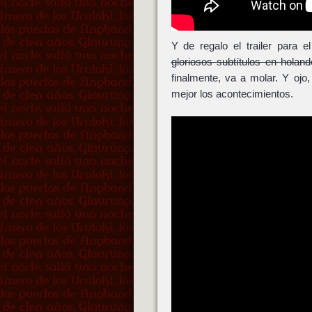
Y de regalo el trailer para 
gloriosos subtítulos en holan
finalmente, va a molar. Y ojo,
mejor los acontecimientos.