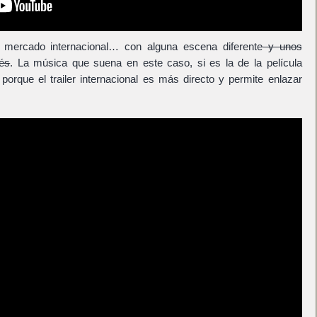
el mercado internacional… con alguna escena diferente
y unos
dés
. La música que suena en este caso, si es la de la película
 porque el trailer internacional es más directo y permite enlazar