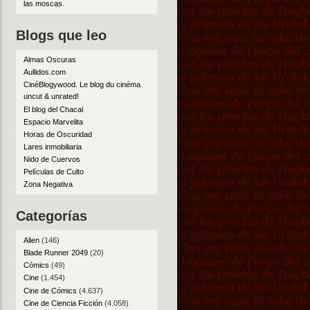
las moscas
.
Blogs que leo
Almas Oscuras
Aullidos.com
CinéBlogywood. Le blog du cinéma
uncut & unrated!
El blog del Chacal
Espacio Marvelita
Horas de Oscuridad
Lares inmobiliaria
Nido de Cuervos
Películas de Culto
Zona Negativa
Categorías
Alien
(146)
Blade Runner 2049
(20)
Cómics
(49)
Cine
(1.454)
Cine de Cómics
(4.637)
Cine de Ciencia Ficción
(4.058)