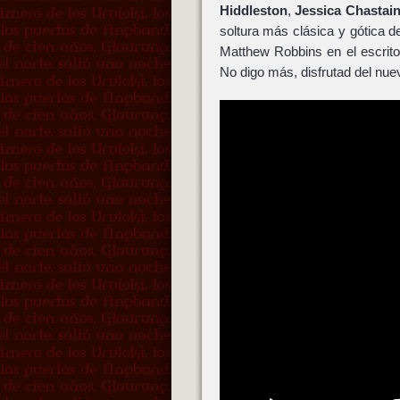
Hiddleston
,
Jessica Chastai
soltura más clásica y gótica 
Matthew Robbins en el escrito.
No digo más, disfrutad del nuev