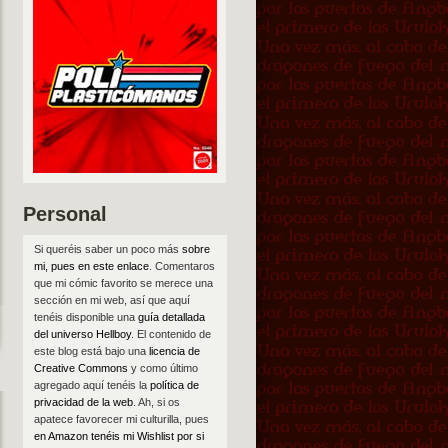
Personal
Si queréis saber un poco más
sobre
mi, pues en este enlace
. Comentaros
que mi cómic favorito se merece una
sección en mi web, así que aquí
tenéis disponible una
guía detallada
del universo Hellboy
. El contenido de
este blog está bajo una
licencia de
Creative Commons
y como último
agregado aquí tenéis la
política de
privacidad de la web
. Ah, si os
apatece favorecer mi culturilla, pues
en Amazon tenéis mi Wishlist por si