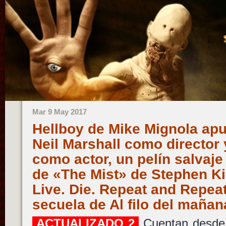
Mar 9 May 2017
Hellboy de Mike Mignola apu
Neil Marshall como director
como actor, un pelín salvaje 
de «The Mist» de Stephen K
Live. Die. Repeat and Repeat 
secuela de Al filo del maña
ACTUALIZADO 2
Cuentan desde