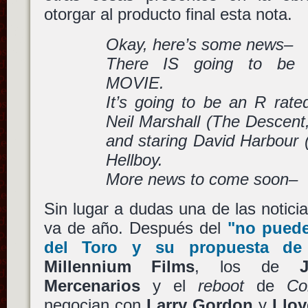
otorgar al producto final esta nota.
Okay, here’s some news–
There IS going to be
MOVIE.
It’s going to be an R rate
Neil Marshall (The Descen
and staring David Harbour 
Hellboy.
More news to come soon–
Sin lugar a dudas una de las notic
va de año. Después del
"no pued
del Toro
y su propuesta d
Millennium Films
, los de
Mercenarios
y el
reboot
de
Co
negocian con
Larry Gordon
y
Lloy