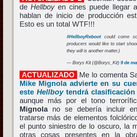
de
Hellboy
en cines puede llegar 
hablan de inicio de producción es
Esto es un total WTF!!!
#HellboyReboot
could come soo
producers would like to start shoo
they will is another matter.)
— Borys Kit (@Borys_Kit)
9 de ma
ACTUALIZADO
Me lo comenta S
Mike Mignola
advierte en su cu
este
Hellboy
tendrá clasificación
aunque más por el tono terrorífic
Mignola
no se debería incluir e
tratarse más de elementos folclóri
el punto siniestro de lo oscuro, la 
otras cosas presentes en la ob