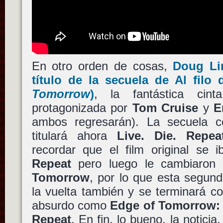
En otro orden de cosas,
Doug L
título de la secuela de
Al filo
Tomorrow
)
, la fantástica cint
protagonizada por
Tom Cruise
y
E
ambos regresarán). La secuela c
titulará ahora
Live. Die. Repe
recordar que el film original se i
Repeat
pero luego le cambiaron 
Tomorrow
, por lo que esta segun
la vuelta también y se terminará c
absurdo como
Edge of Tomorrow: 
Repeat
. En fin, lo bueno, la notic