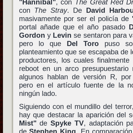
"Hannibal"
, con
The Great Red D
con
The Stray
. De
David Harbo
masivamente por ser el policía de
portal añade que el año pasado
D
Gordon
y
Levin
se sentaron para va
pero lo que
Del Toro
puso so
planteamiento que se escapaba de l
productores, los cuales finalmente
reboot en un arco presupuestario 
algunos hablan de versión R, po
pero en el artículo fuente de la n
ningún lado.
Siguiendo con el mundillo del terror,
hay que destacar la aparición del 
Mist"
de
Spyke TV
, adaptación pa
de
Stephen King
. En comparación 