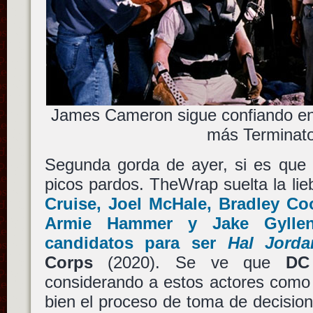
James Cameron sigue confiando en 
más Terminat
Segunda gorda de ayer, si es que 
picos pardos. TheWrap suelta la li
Cruise
,
Joel McHale
,
Bradley Co
Armie Hammer
y
Jake Gyllen
candidatos para ser
Hal Jorda
Corps
(2020). Se ve que
DC
considerando a estos actores como 
bien el proceso de toma de decisio