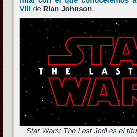
final con el que conoceremos 
VIII
de
Rian Johnson
.
Star Wars: The Last Jedi es el títu