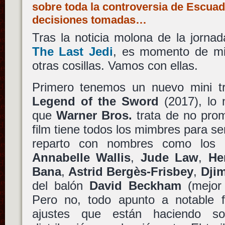
sobre toda la controversia de Escuad
decisiones tomadas…
Tras la noticia molona de la jorna
The Last Jedi
, es momento de mir
otras cosillas. Vamos con ellas.
Primero tenemos un nuevo mini t
Legend of the Sword
(2017), lo
que
Warner Bros.
trata de no pro
film tiene todos los mimbres para s
reparto con nombres como lo
Annabelle Wallis
,
Jude Law
,
He
Bana
,
Astrid Bergès-Frisbey
,
Dji
del balón
David Beckham
(mejo
Pero no, todo apunto a notable 
ajustes que están haciendo so