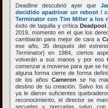
Deadline descubrió ayer que
Ja
decidido apadrinar un reboot / 
Terminator
con
Tim Miller
a los 
éxito de taquilla y crítica
Deadpool
2019, momento en el que los derec
cambiarán para mejor de cara a
C
ese año, 35 después del estre
Terminator
) en 1984, ciertos asp
volverán a sus manos y por eso
comenzar a moverse para que se ha
alguna forma cierre de forma definit
de los años
Cameron
se ha mant
destino de su creación. Salvo los 
ya le dieron suficientes quebrader
reconocimiento, el director se ma
secuelas y precuelas salvo co