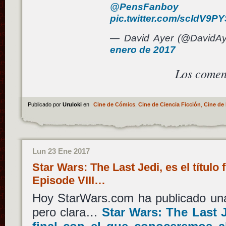
@PensFanboy
pic.twitter.com/scIdV9P
— David Ayer (@DavidA
enero de 2017
Los comen
Publicado por
Uruloki
en
Cine de Cómics
,
Cine de Ciencia Ficción
,
Cine de 
Lun 23 Ene 2017
Star Wars: The Last Jedi, es el título 
Episode VIII…
Hoy StarWars.com ha publicado una
pero clara…
Star Wars: The Last 