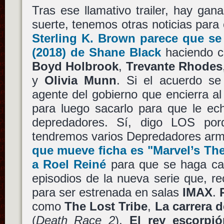
Tras ese llamativo trailer, hay ga
suerte, tenemos otras noticias para
Sterling K. Brown
parece que se
(2018) de
Shane Black
haciendo c
Boyd Holbrook
,
Trevante Rhodes
y
Olivia Munn
. Si el acuerdo se
agente del gobierno que encierra a
para luego sacarlo para que le 
depredadores. Sí, digo LOS po
tendremos varios Depredadores ar
que mueve ficha es
"Marvel’s Th
a
Roel Reiné
para que se haga car
episodios de la nueva serie que, r
para ser estrenada en salas
IMAX
.
como
The Lost Tribe
,
La carrera d
(
Death Race 2
),
El rey escorpió