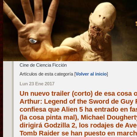
Cine de Ciencia Ficción
Artículos de esta categoría [
Volver al inicio
]
Lun 23 Ene 2017
Un nuevo trailer (corto) de esa cosa 
Arthur: Legend of the Sword de Guy 
confiesa que Alien 5 ha entrado en fa
(la cosa pinta mal), Michael Dougher
dirigirá Godzilla 2, los rodajes de Ave
Tomb Raider se han puesto en marcha