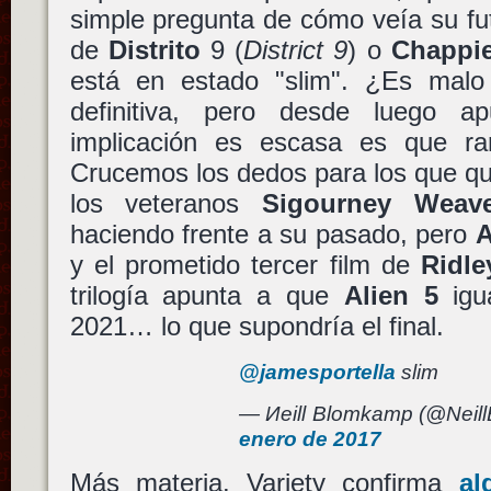
simple pregunta de cómo veía su futu
de
Distrito
9 (
District 9
) o
Chappi
está en estado "slim". ¿Es malo
definitiva, pero desde luego 
implicación es escasa es que ra
Crucemos los dedos para los que q
los veteranos
Sigourney Weav
haciendo frente a su pasado, pero
A
y el prometido tercer film de
Ridle
trilogía apunta a que
Alien 5
igua
2021… lo que supondría el final.
@jamesportella
slim
— Иeill Blomkamp (@Neil
enero de 2017
Más materia. Variety confirma
al