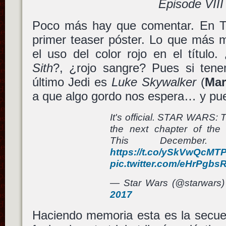
Episode VIII
Poco más hay que comentar. En T
primer teaser póster. Lo que más m
el uso del color rojo en el título. 
Sith
?, ¿rojo sangre? Pues si ten
último Jedi es
Luke Skywalker
(
Mar
a que algo gordo nos espera… y pue
It's official. STAR WARS:
the next chapter of the
This Decembe
https://t.co/ySkVwQcMT
pic.twitter.com/eHrPgbs
— Star Wars (@starwars
2017
Haciendo memoria esta es la secuen