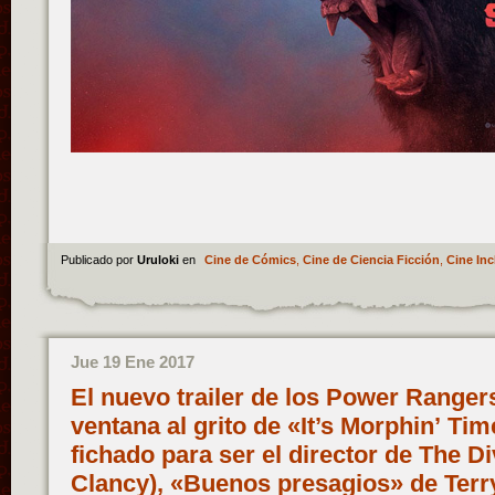
Publicado por
Uruloki
en
Cine de Cómics
,
Cine de Ciencia Ficción
,
Cine Inc
Jue 19 Ene 2017
El nuevo trailer de los Power Rangers 
ventana al grito de «It’s Morphin’ T
fichado para ser el director de The D
Clancy), «Buenos presagios» de Terry