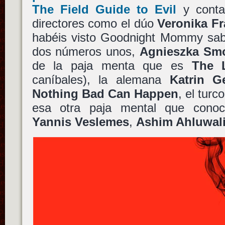
The Field Guide to Evil
y conta
directores como el dúo
Veronika F
habéis visto Goodnight Mommy sab
dos números unos,
Agnieszka Sm
de la paja menta que es
The 
caníbales), la alemana
Katrin G
Nothing Bad Can Happen
, el turc
esa otra paja mental que co
Yannis Veslemes
,
Ashim Ahluwal