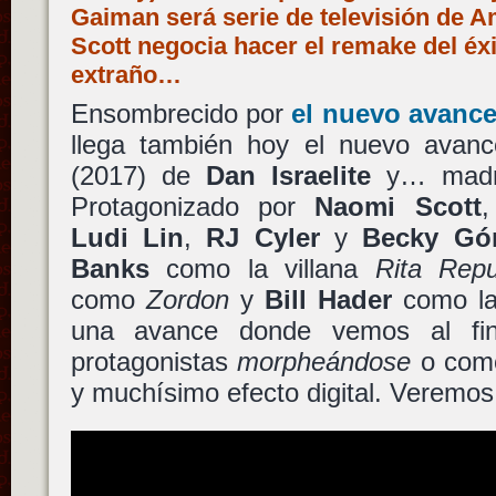
Gaiman será serie de televisión de A
Scott negocia hacer el remake del éxi
extraño…
Ensombrecido por
el nuevo avanc
llega también hoy el nuevo ava
(2017) de
Dan Israelite
y… madre
Protagonizado por
Naomi Scott
Ludi Lin
,
RJ Cyler
y
Becky Gó
Banks
como la villana
Rita Repu
como
Zordon
y
Bill Hader
como l
una avance donde vemos al fin
protagonistas
morpheándose
o como
y muchísimo efecto digital. Veremos