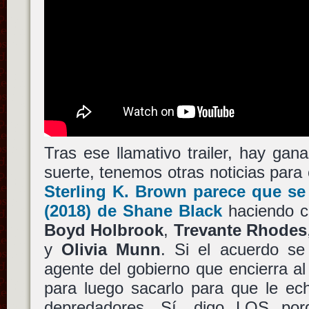
Tras ese llamativo trailer, hay ga
suerte, tenemos otras noticias para
Sterling K. Brown
parece que se
(2018) de
Shane Black
haciendo c
Boyd Holbrook
,
Trevante Rhodes
y
Olivia Munn
. Si el acuerdo se
agente del gobierno que encierra a
para luego sacarlo para que le 
depredadores. Sí, digo LOS po