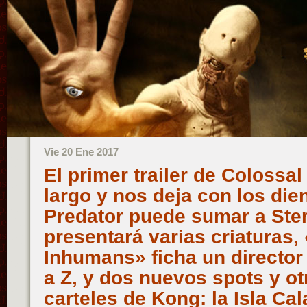
Vie 20 Ene 2017
El primer trailer de Colossal
largo y nos deja con los die
Predator puede sumar a Ster
presentará varias criaturas,
Inhumans» ficha un director 
a Z, y dos nuevos spots y ot
carteles de Kong: la Isla Ca