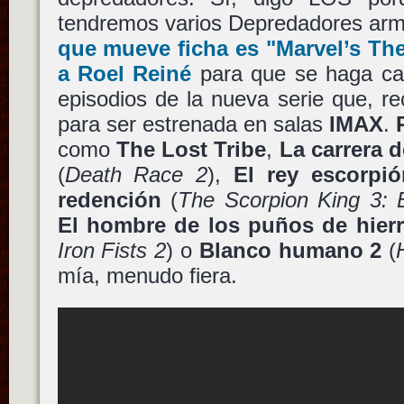
tendremos varios Depredadores ar
que mueve ficha es
"Marvel’s Th
a
Roel Reiné
para que se haga car
episodios de la nueva serie que, r
para ser estrenada en salas
IMAX
.
como
The Lost Tribe
,
La carrera d
(
Death Race 2
),
El rey escorpió
redención
(
The Scorpion King 3: 
El hombre de los puños de hierr
Iron Fists 2
) o
Blanco humano 2
(
mía, menudo fiera.