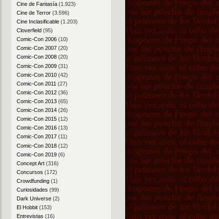
Cine de Fantasía
(1.923)
Cine de Terror
(3.596)
Cine Inclasificable
(1.203)
Cloverfield
(95)
Comic-Con 2006
(10)
Comic-Con 2007
(20)
Comic-Con 2008
(20)
Comic-Con 2009
(31)
Comic-Con 2010
(42)
Comic-Con 2011
(27)
Comic-Con 2012
(36)
Comic-Con 2013
(65)
Comic-Con 2014
(26)
Comic-Con 2015
(12)
Comic-Con 2016
(13)
Comic-Con 2017
(11)
Comic-Con 2018
(12)
Comic-Con 2019
(6)
Concept Art
(316)
Concursos
(172)
Crowdfunding
(1)
Curiosidades
(99)
Dark Universe
(2)
El Hobbit
(153)
Entrevistas
(16)