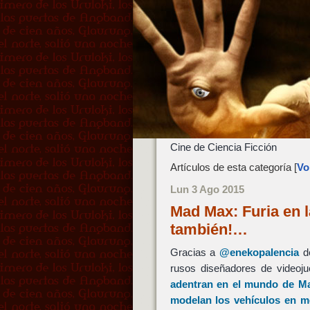
Cine de Ciencia Ficción
Artículos de esta categoría [
Vol
Lun 3 Ago 2015
Mad Max: Furia en la
también!…
Gracias a
@enekopalencia
de
rusos diseñadores de videoj
adentran en el mundo de
Ma
modelan los vehículos en 