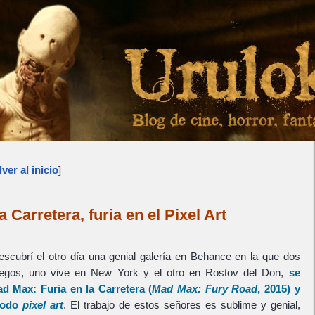
ver al inicio
]
 Carretera, furia en el Pixel Art
scubrí el otro día una genial galería en Behance en la que dos
uegos, uno vive en New York y el otro en Rostov del Don,
se
d Max: Furia en la Carretera
(
Mad Max: Fury Road
, 2015) y
modo
pixel art
. El trabajo de estos señores es sublime y genial,