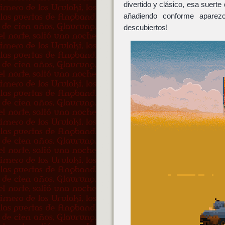
divertido y clásico, esa suerte 
añadiendo conforme aparez
descubiertos!