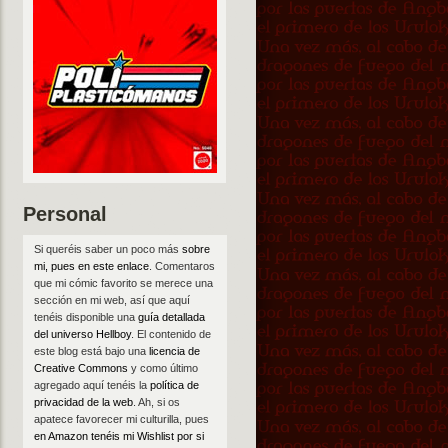
Personal
Si queréis saber un poco más
sobre
mi, pues en este enlace
. Comentaros
que mi cómic favorito se merece una
sección en mi web, así que aquí
tenéis disponible una
guía detallada
del universo Hellboy
. El contenido de
este blog está bajo una
licencia de
Creative Commons
y como último
agregado aquí tenéis la
política de
privacidad de la web
. Ah, si os
apatece favorecer mi culturilla, pues
en Amazon tenéis mi Wishlist por si