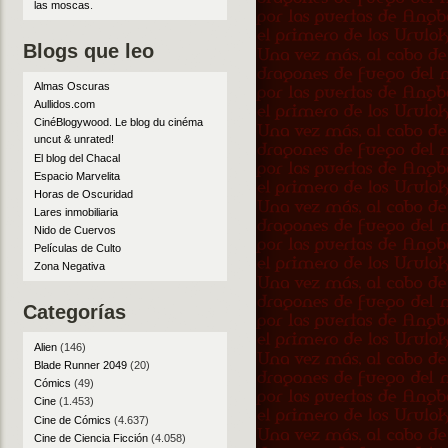
las moscas
.
Blogs que leo
Almas Oscuras
Aullidos.com
CinéBlogywood. Le blog du cinéma
uncut & unrated!
El blog del Chacal
Espacio Marvelita
Horas de Oscuridad
Lares inmobiliaria
Nido de Cuervos
Películas de Culto
Zona Negativa
Categorías
Alien
(146)
Blade Runner 2049
(20)
Cómics
(49)
Cine
(1.453)
Cine de Cómics
(4.637)
Cine de Ciencia Ficción
(4.058)