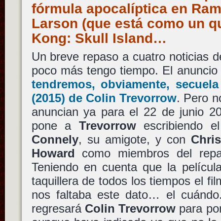
fórmula apocalíptica en Ram
Larson (que está como un q
Kong: Skull Island…
Un breve repaso a cuatro noticias d
poco más tengo tiempo. El anuncio
tendremos, obviamente, secuel
(2015) de
Colin Trevorrow
. Pero n
anuncian ya para el 22 de junio 2
pone a
Trevorrow
escribiendo e
Connely
, su amigote, y con
Chris
Howard
como miembros del repart
Teniendo en cuenta que la películ
taquillera de todos los tiempos el fil
nos faltaba este dato… el cuándo
regresará
Colin Trevorrow
para pon