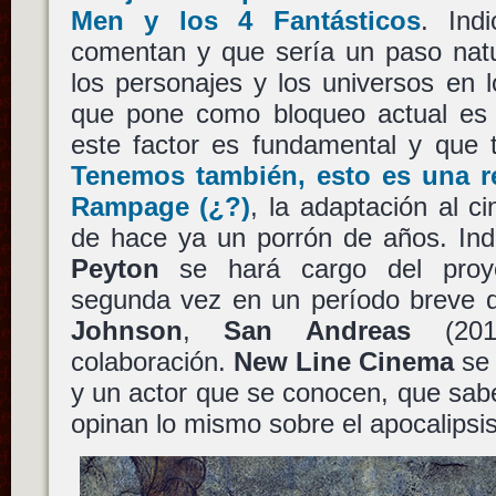
Men
y los
4 Fantásticos
. Ind
comentan y que sería un paso natu
los personajes y los universos en 
que pone como bloqueo actual es 
este factor es fundamental y que 
Tenemos también, esto es una re
Rampage
(¿?)
, la adaptación al c
de hace ya un porrón de años. In
Peyton
se hará cargo del proye
segunda vez en un período breve 
Johnson
,
San Andreas
(2015
colaboración.
New Line Cinema
se 
y un actor que se conocen, que sabe
opinan lo mismo sobre el apocalipsis