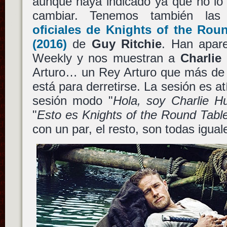
aunque haya indicado ya que no lo
cambiar. Tenemos también la
oficiales de
Knights of the Roun
(2016)
de
Guy Ritchie
. Han apare
Weekly y nos muestran a
Charli
Arturo… un Rey Arturo que más de 
está para derretirse. La sesión es a
sesión modo "
Hola, soy Charlie 
"
Esto es Knights of the Round Table
con un par, el resto, son todas igua