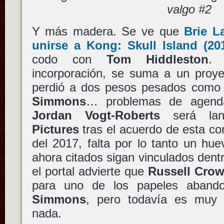
valgo #2
Y más madera. Se ve que
Brie L
unirse a
Kong: Skull Island
(20
codo con
Tom Hiddleston
.
incorporación, se suma a un proye
perdió a dos pesos pesados com
Simmons
… problemas de agenda
Jordan Vogt-Roberts
será la
Pictures
tras el acuerdo de esta c
del 2017, falta por lo tanto un hue
ahora citados sigan vinculados dent
el portal advierte que
Russell Cro
para uno de los papeles aban
Simmons
, pero todavía es muy 
nada.