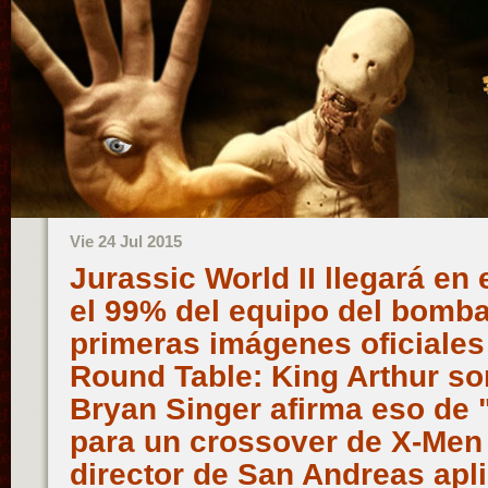
Vie 24 Jul 2015
Jurassic World II llegará en
el 99% del equipo del bomba
primeras imágenes oficiales
Round Table: King Arthur so
Bryan Singer afirma eso de "
para un crossover de X-Men y
director de San Andreas apl