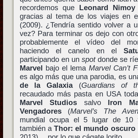
recordemos que
Leonard Nimoy
gracias al tema de los viajes en 
(2009). ¿Tendría sentido volver a 
vez? Para terminar os dejo con otr
probablemente el vídeo del 
haciendo el canelo en el
Sat
participando en un
spot
donde se ríe
Marvel
bajo el lema
Marvel Can’t Fa
es algo más que una parodia, es un
de la Galaxia
(
Guardians of t
recaudado más pasta en USA todas 
Marvel Studios
salvo
Iron M
Vengadores
(
Marvel’s The Aven
mundial ocupa el 5 lugar de 10 
también a
Thor: el mundo oscuro
2013)… por lo que cágate lorito.