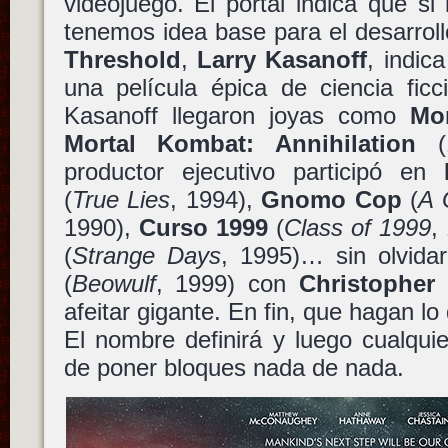
videojuego. El portal indica que si 
tenemos idea base para el desarrol
Threshold
,
Larry Kasanoff
, indic
una película épica de ciencia fic
Kasanoff llegaron joyas como
Mo
Mortal Kombat: Annihilation
(1
productor ejecutivo participó en
(
True Lies
, 1994),
Gnomo Cop
(
A 
1990),
Curso 1999
(
Class of 1999
,
(
Strange Days
, 1995)… sin olvida
(
Beowulf
, 1999) con
Christopher
afeitar gigante. En fin, que hagan l
El nombre definirá y luego cualqui
de poner bloques nada de nada.