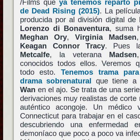
/Films que
ya tenemos reparto p
de
Dead Rising
(2015)
. La pelícu
producida por al división digital de
Lorenzo di Bonaventura
, suma 
Meghan Ory
,
Virginia Madsen
Keagan Connor Tracy
. Pues la
Metcalfe
, la veterana
Madsen
conocidos todos ellos. Veremos 
todo esto.
Tenemos trama par
drama sobrenatural
que tiene 
Wan
en el ajo. Se trata de una ser
derivaciones muy realistas de corte 
auténtico acongoje. Un médico
Connecticut para trabajar en el ca
descubriendo una enfermedad e
demoníaco que poco a poco va infec