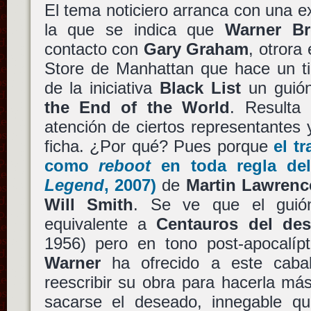
El tema noticiero arranca con una e
la que se indica que
Warner Br
contacto con
Gary Graham
, otrora
Store de Manhattan que hace un ti
de la iniciativa
Black List
un guión
the End of the World
. Resulta 
atención de ciertos representantes
ficha. ¿Por qué? Pues porque
el t
como
reboot
en toda regla d
Legend
, 2007)
de
Martin Lawrenc
Will Smith
. Se ve que el gui
equivalente a
Centauros del des
1956) pero en tono post-apocalípt
Warner
ha ofrecido a este caball
reescribir su obra para hacerla m
sacarse el deseado, innegable qu