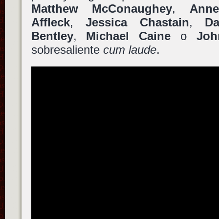
Matthew McConaughey
,
Ann
Affleck
,
Jessica Chastain
,
D
Bentley
,
Michael Caine
o
Joh
sobresaliente
cum laude
.