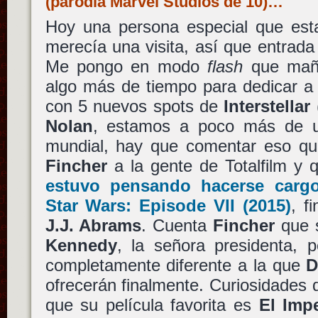
(parodia Marvel Studios de 10)…
Hoy una persona especial que es
merecía una visita, así que entrada 
Me pongo en modo
flash
que maña
algo más de tiempo para dedicar a 
con 5 nuevos spots de
Interstellar
Nolan
, estamos a poco más de 
mundial, hay que comentar eso q
Fincher
a la gente de Totalfilm y 
estuvo pensando hacerse cargo
Star Wars: Episode VII
(2015)
, f
J.J. Abrams
. Cuenta
Fincher
que 
Kennedy
, la señora presidenta, 
completamente diferente a la que
D
ofrecerán finalmente. Curiosidades
que su película favorita es
El Imp