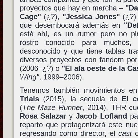
proyectos que hay en marcha –
"Da
Cage"
(¿?),
"Jessica Jones"
(¿?)
que desembocará además en
"De
está ahí, es un rumor pero no p
rostro conocido para muchos,
desconocido y que tiene tablas tra
diversos proyectos con fandom po
(2006–¿?) o
"El ala oeste de la C
Wing"
, 1999–2006).
Tenemos también movimientos e
Trials
(2015), la secuela de
El c
(
The Maze Runner
, 2014). THR cu
Rosa Salazar
y
Jacob Lofland
pas
reparto que protagonizará este nu
regresando como director, el
cast
o