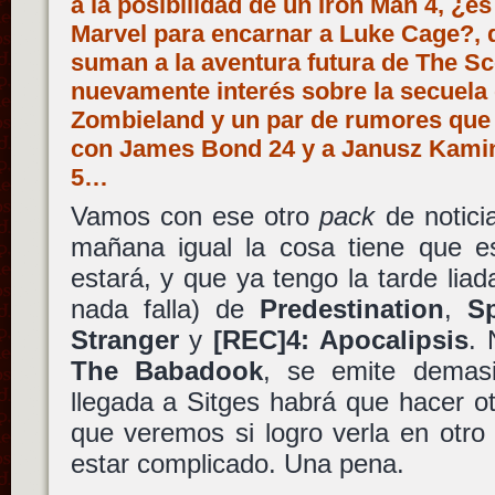
a la posibilidad de un Iron Man 4, ¿es 
Marvel para encarnar a Luke Cage?, 
suman a la aventura futura de The Sc
nuevamente interés sobre la secuela
Zombieland y un par de rumores que 
con James Bond 24 y a Janusz Kamin
5…
Vamos con ese otro
pack
de notici
mañana igual la cosa tiene que e
estará, y que ya tengo la tarde liad
nada falla) de
Predestination
,
S
Stranger
y
[REC]4: Apocalipsis
. 
The Babadook
, se emite demas
llegada a Sitges habrá que hacer o
que veremos si logro verla en otr
estar complicado. Una pena.