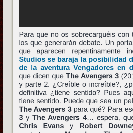
Para que no os sobrecarguéis con 
los que generarán debate. Un porta
que aparecen repentinamente 
Studios
se baraja la posibilidad de
de la aventura
Vengadores
en d
que dicen que
The Avengers 3
(201
y parte 2. ¿Creíble o increíble?, ¿p
definitiva ¿tiene sentido? Pues a
tiene sentido. Puede que sea un pelí
The Avengers 3
para qué? Para e
3
y
The Avengers 4
… espera, qu
Chris Evans
y
Robert Downe