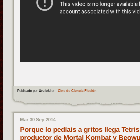
Publicado por
Uruloki
en
Cine de Ciencia Ficción
.
Mar 30 Sep 2014
Porque lo pedíais a gritos llega Tetris 
productor de Mortal Kombat y Beowu