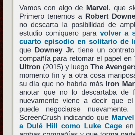
Vamos con algo de
Marvel
, que s
Primero tenemos a
Robert Downe
no descarta la posibilidad de ampl
estudio comiquero para
volver a 
cuarto episodio en solitario de
que
Downey Jr.
tiene un contrato
compañía para retomar el papel en
Ultron
(2015) y luego
The Avenger
momento fin y a otra cosa mariposa
su día que no habría más
Iron Ma
anotar que no lo descartaba de fo
nuevamente viene a decir que el
puede negociarse nuevamente.
ScreenCrush indicando que
Marvel
a
Dulé Hill
como
Luke Cage
en 
ambas compañías y que forma parte