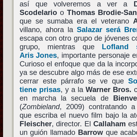
así que volveremos a ver a
Scodelario
o
Thomas Brodie-San
que se sumaba era el veterano
A
villano, ahora la
Salazar
será
Bre
escapa con otro grupo de jóvenes c
grupo, mientras que
Lofland
s
Aris Jones
, importante personaje 
Curioso el enfoque que da la incorp
ya se descubre algo más de ese ext
cerrar este párrafo se ve que
So
tiene prisas
, y a la
Warner Bros.
en marcha la secuela de
Bienv
(
Zombieland
, 2009) contratando 
que escriba el nuevo film bajo la 
Fleischer
, director. El
Callaham
est
un guión llamado
Barrow
que acab