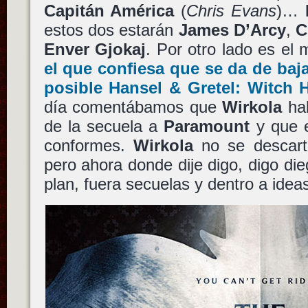
Capitán América
(
Chris Evans
)…
estos dos estarán
James D’Arcy
,
C
Enver Gjokaj
. Por otro lado es el
el que confiesa que se da de baja
posible
Hansel & Gretel: Witch 
día comentábamos que
Wirkola
hab
de la secuela a
Paramount
y que e
conformes.
Wirkola
no se descar
pero ahora donde dije digo, digo die
plan, fuera secuelas y dentro a ideas