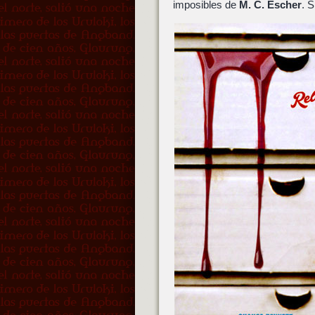
imposibles de
M. C. Escher
. S