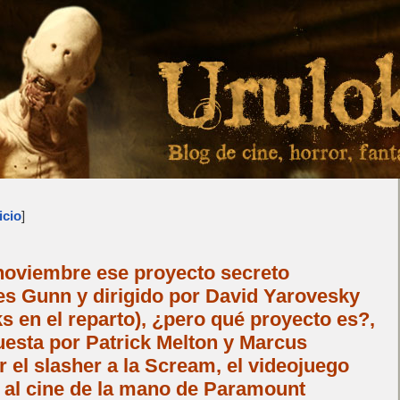
icio
]
noviembre ese proyecto secreto
s Gunn y dirigido por David Yarovesky
s en el reparto), ¿pero qué proyecto es?,
esta por Patrick Melton y Marcus
r el slasher a la Scream, el videojuego
al cine de la mano de Paramount