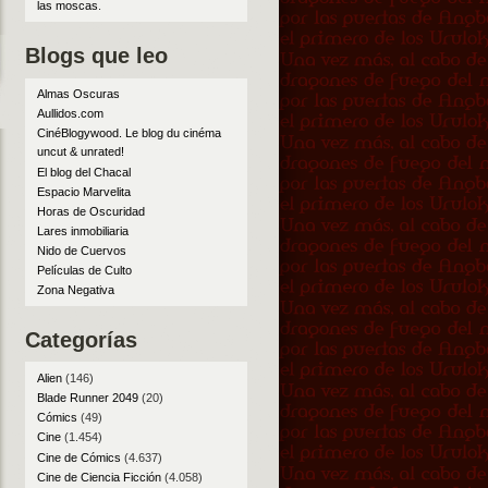
las moscas
.
Blogs que leo
Almas Oscuras
Aullidos.com
CinéBlogywood. Le blog du cinéma
uncut & unrated!
El blog del Chacal
Espacio Marvelita
Horas de Oscuridad
Lares inmobiliaria
Nido de Cuervos
Películas de Culto
Zona Negativa
Categorías
Alien
(146)
Blade Runner 2049
(20)
Cómics
(49)
Cine
(1.454)
Cine de Cómics
(4.637)
Cine de Ciencia Ficción
(4.058)