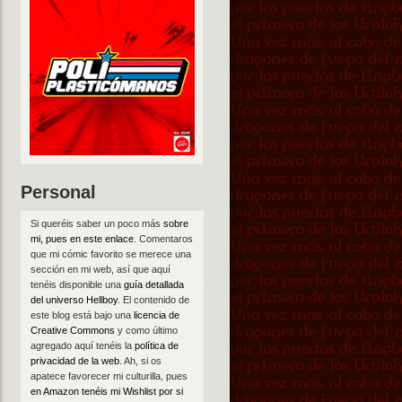
Personal
Si queréis saber un poco más
sobre
mi, pues en este enlace
. Comentaros
que mi cómic favorito se merece una
sección en mi web, así que aquí
tenéis disponible una
guía detallada
del universo Hellboy
. El contenido de
este blog está bajo una
licencia de
Creative Commons
y como último
agregado aquí tenéis la
política de
privacidad de la web
. Ah, si os
apatece favorecer mi culturilla, pues
en Amazon tenéis mi Wishlist por si