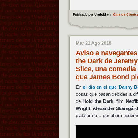
Publicado por
Uruloki
en
Cine de Cómic
Mar 21 Ago 2018
Aviso a navegantes 
the Dark de Jeremy
Slice, una comedia
que James Bond pi
En
el día en el que
Danny B
cosas que pasan debidas a difer
de
Hold the Dark
, film
Netfli
Wright
,
Alexander Skarsgård
plataforma… por ahora podemos 