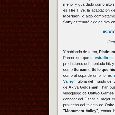
menor y guardado como alto se
es
The Hive
, la adaptación d
Morrison
, o algo completamen
Sony
estrenará algo en Noviem
#SDC
— Jam
Y hablando de terror,
Platinu
Parece ser que
el estudio s
productores del mentado hit, y
como
Scream
o
Sé lo que hic
como al copa de un pino, es
Valley"
, gloria del mundo del
de
Akiva Goldsman
), han pu
videojuego de
Ustwo Games
ganador del Oscar al mejor c
provecho del talento de
Osbo
"Monument Valley"
, contar l