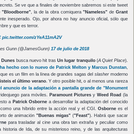
creto. Se ve que a finales de noviembre sabremos si este tweet
e
"Bloodborne"
, la de la obra comiquera
"Nameless"
de
Grant
te inesperado. Ojo, por ahora no hay anuncio oficial, sólo que
bre y que es terror.
C
pic.twitter.com/zYeA11mA2V
es Gunn (@JamesGunn)
17 de julio de 2018
m Dunes
busca nuevo hit tras
Un lugar tranquilo
(
A Quiet Place
).
e ha hecho con lo nuevo de
Patrick Melton
y
Marcus Dunstan
,
 que es un film en la línea de grandes sagas del
slasher
moderno
isteis el último verano
. Y otro posible hit, o al menos una rareza
el anuncio de la adaptación a pantalla grande de
"Monument
 videojuego para móviles.
Paramount Pictures
y
Weed Road
(la
esto a
Patrick Osborne
a desarrollar la adaptación del conocido
como una híbrido entre la acción real y el CGI.
Osborne
es el
orto de animación
"Buenas migas"
(
"Feast"
). Habrá que sacar
rne
para trasladar al cine una obra tan extraña y peculiar como
a historia de Ida, de su misterioso reino, y de las arquitecturas