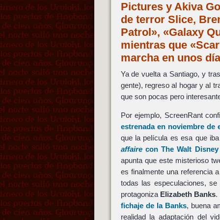
Pictures y Akiva Go
de terror Slice, B
Patrol», «Galaxy Q
mientras que «Scary
marcha en unos dí
Ya de vuelta a Santiago, y tr
gente), regreso al hogar y al
que son pocas pero interesant
Por ejemplo, ScreenRant con
estrenada en noviembre de e
que la película es esa que ib
affaire
con
The Walt Disney
apunta que este misterioso t
es finalmente una referencia a
todas las especulaciones, se
protagoniza
Elizabeth Banks
.
fichaje de la
Banks
, buena a
realidad la adaptación del v