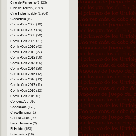
Cine de Fantasía
(1.923)
Cine de Terror
(3.597)
Cine Inclasificable
(1.204)
Cloverfield
(95)
Comic-Con 2006
(10)
Comic-Con 2007
(20)
Comic-Con 2008
(20)
Comic-Con 2009
(31)
Comic-Con 2010
(42)
Comic-Con 2011
(27)
Comic-Con 2012
(36)
Comic-Con 2013
(65)
Comic-Con 2014
(26)
Comic-Con 2015
(12)
Comic-Con 2016
(13)
Comic-Con 2017
(11)
Comic-Con 2018
(12)
Comic-Con 2019
(6)
Concept Art
(316)
Concursos
(172)
Crowdfunding
(1)
Curiosidades
(99)
Dark Universe
(2)
El Hobbit
(153)
Entrevistas
(16)