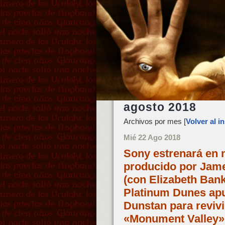
agosto 2018
Archivos por mes [
Volver al in
Mié 22 Ago 2018
Sony estrenará en 
producido por Jame
(con Elizabeth Bank
Platinum Dunes apu
Dunstan para revivi
«Monument Valley» 