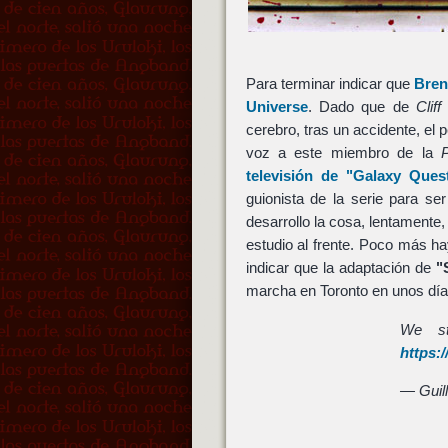
Para terminar indicar que
Bren
Universe
. Dado que de
Cliff
cerebro, tras un accidente, e
voz a este miembro de la
televisión de
"Galaxy Ques
guionista de la serie para se
desarrollo la cosa, lentamente
estudio al frente. Poco más ha
indicar que la adaptación de
"
marcha en Toronto en unos día
We st
https:
— Guil