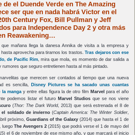
e de el Duende Verde en The Amazing
ce ser que en nada habrá Victor en el
20th Century Fox, Bill Pullman y Jeff
os para Independence Day 2 y otra más
l en Reawakening…
 que mañana llega la danesa Annika de visita a la empresa y
hasta aprovecha para tirarnos los trastos.
Tras dejaros con ese
ido, de Pacific Rim
, mira que mola, es momento de dar salida a
y rumores que seguro entretienen hasta al más pintado.
marvelitas que merecen ser contados al tiempo que una nueva
ad es sencilla,
Disney Pictures se ha sacado unas cuantas
e la manga
y entre ellas figura la de otro film
Marvel
para el año
nte podemos listar el futuro
Marvel Studios
que se nos viene
scuro
(
Thor: The Dark World
, 2013) que será estrenada el 8 de
 el soldado de invierno
(
Captain America: The Winter Soldier
,
abril próximo,
Guardians of the Galaxy
(2014) que hasta el 1 de
, luego
The Avengers 2
(2015) que podrá verse el 1 de mayo del
5) el 6 de noviembre de ese mismo año, y que marcará el inicio