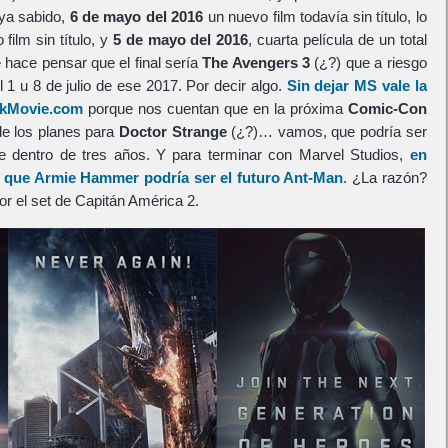
 ya sabido,
6 de mayo del 2016
un nuevo film todavía sin título, lo
 film sin título, y
5 de mayo del 2016
, cuarta película de un total
hace pensar que el final sería
The Avengers 3
(¿?) que a riesgo
1 u 8 de julio de ese 2017. Por decir algo.
Sin dejar MS vale la
okMovie.com
porque nos cuentan que en la próxima
Comic-Con
e los planes para
Doctor Strange
(¿?)… vamos, que podría ser
e dentro de tres años. Y para terminar con Marvel Studios,
en
de que Armie Hammer podría ser el futuro Ant-Man
. ¿La razón?
or el set de Capitán América 2.