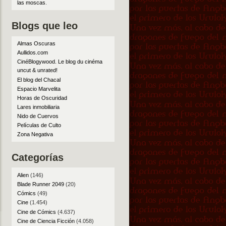
las moscas
.
Blogs que leo
Almas Oscuras
Aullidos.com
CinéBlogywood. Le blog du cinéma
uncut & unrated!
El blog del Chacal
Espacio Marvelita
Horas de Oscuridad
Lares inmobiliaria
Nido de Cuervos
Películas de Culto
Zona Negativa
Categorías
Alien
(146)
Blade Runner 2049
(20)
Cómics
(49)
Cine
(1.454)
Cine de Cómics
(4.637)
Cine de Ciencia Ficción
(4.058)