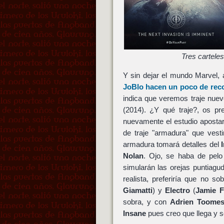
Tres cartele
Y sin dejar el mundo Marvel,
JoBlo hacen un poco de reco
indica que veremos traje nuev
(2014). ¿Y qué traje?, os p
nuevamente el estudio aposta
de traje "armadura" que vest
armadura tomará detalles del
Nolan
. Ojo, se haba de pel
simularán las orejas puntiagu
realista, preferiría que no
Giamatti
) y
Electro
(
Jamie 
sobra, y con
Adrien Toome
Insane
pues creo que llega y s