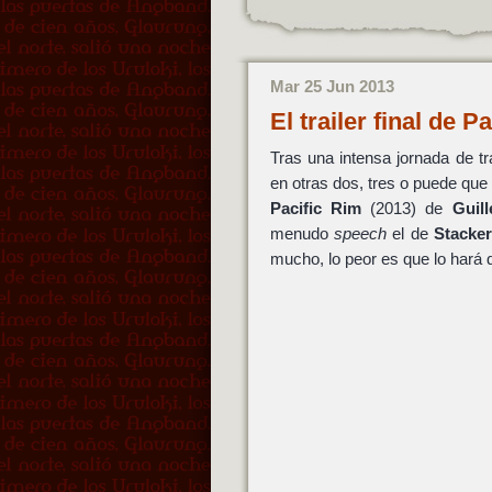
Mar 25 Jun 2013
El trailer final de
Tras una intensa jornada de 
en otras dos, tres o puede que c
Pacific Rim
(2013) de
Guil
menudo
speech
el de
Stacke
mucho, lo peor es que lo hará 