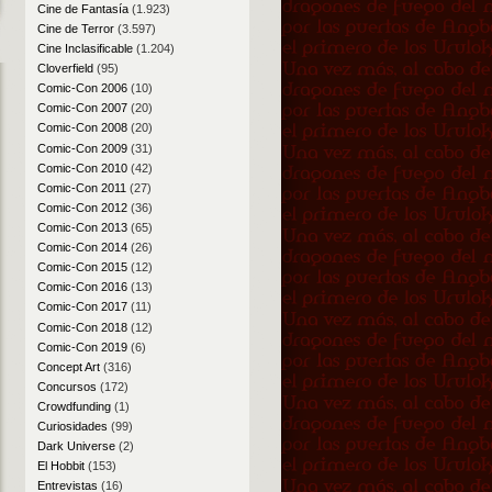
Cine de Fantasía
(1.923)
Cine de Terror
(3.597)
Cine Inclasificable
(1.204)
Cloverfield
(95)
Comic-Con 2006
(10)
Comic-Con 2007
(20)
Comic-Con 2008
(20)
Comic-Con 2009
(31)
Comic-Con 2010
(42)
Comic-Con 2011
(27)
Comic-Con 2012
(36)
Comic-Con 2013
(65)
Comic-Con 2014
(26)
Comic-Con 2015
(12)
Comic-Con 2016
(13)
Comic-Con 2017
(11)
Comic-Con 2018
(12)
Comic-Con 2019
(6)
Concept Art
(316)
Concursos
(172)
Crowdfunding
(1)
Curiosidades
(99)
Dark Universe
(2)
El Hobbit
(153)
Entrevistas
(16)