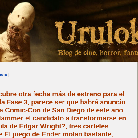
icio
]
ubre otra fecha más de estreno para el
la Fase 3, parece ser que habrá anuncio
la Comic-Con de San Diego de este año,
ammer el candidato a transformarse en
ula de Edgar Wright?, tres carteles
e El juego de Ender molan bastante,