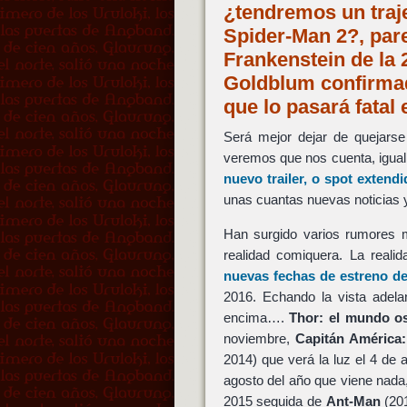
¿tendremos un traj
Spider-Man 2?, pare
Frankenstein de la 
Goldblum confirmad
que lo pasará fata
Será mejor dejar de quejarse
veremos que nos cuenta, igual 
nuevo trailer, o spot extend
unas cuantas nuevas noticias 
Han surgido varios rumores 
realidad comiquera. La realid
nuevas fechas de estreno d
2016. Echando la vista adela
encima….
Thor: el mundo o
noviembre,
Capitán América:
2014) que verá la luz el 4 de 
agosto del año que viene nada
2015 seguida de
Ant-Man
(201