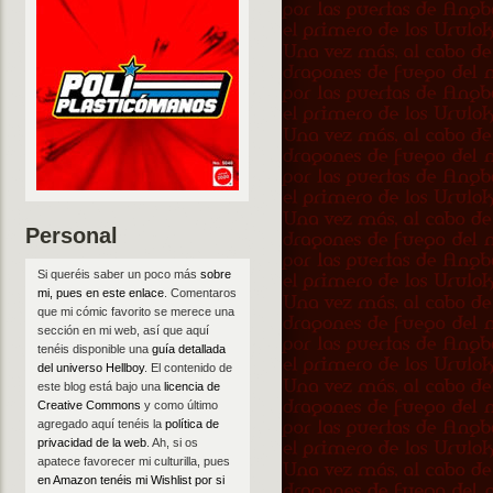
Personal
Si queréis saber un poco más
sobre
mi, pues en este enlace
. Comentaros
que mi cómic favorito se merece una
sección en mi web, así que aquí
tenéis disponible una
guía detallada
del universo Hellboy
. El contenido de
este blog está bajo una
licencia de
Creative Commons
y como último
agregado aquí tenéis la
política de
privacidad de la web
. Ah, si os
apatece favorecer mi culturilla, pues
en Amazon tenéis mi Wishlist por si