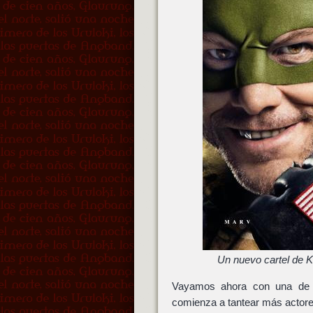
Un nuevo cartel de K
Vayamos ahora con una de 
comienza a tantear más actor