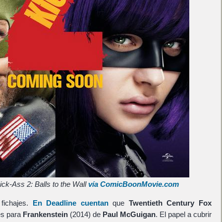
ick-Ass 2: Balls to the Wall
vía ComicBoonMovie.com
fichajes.
En Deadline cuentan
que
Twentieth Century Fox
es para
Frankenstein
(2014) de
Paul McGuigan
. El papel a cubrir