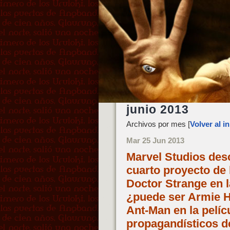
junio 2013
Archivos por mes [
Volver al in
Mar 25 Jun 2013
Marvel Studios desc
cuarto proyecto de 
Doctor Strange en 
¿puede ser Armie H
Ant-Man en la pelíc
propagandísticos d