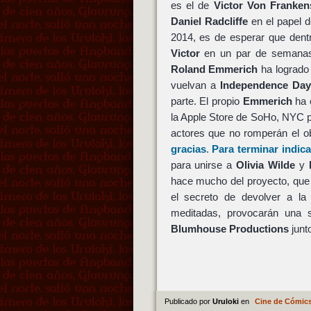
es el de
Victor Von Franken
Daniel Radcliffe
en el papel 
2014, es de esperar que dent
Victor
en un par de semana
Roland Emmerich
ha logrado
vuelvan a
Independence Day
parte. El propio
Emmerich
ha 
la Apple Store de SoHo, NYC p
actores que no romperán el ob
gracias
.
Para terminar indic
para unirse a
Olivia Wilde
y
hace mucho del proyecto, que
el secreto de devolver a l
meditadas, provocarán una 
Blumhouse Productions
junt
Publicado por
Uruloki
en
Cine de Cómic