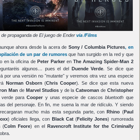
s de propaganda de El juego de Ender
vía /Films
 aunque ahora desde la acera de
Sony / Columbia Pictures
, en
pilación de un par de rumores
que han surgido en la red y que
o en la oficina de
Peter Parker
en
The Amazing Spider-Man 2
reguntaréis algunos… pues el del
Duende Verde
. Se dice que
rá por una versión no "mutante" y veremos otra vez una especie
irá
Norman Osborn
(
Chris Cooper
). Se dice que esta nueva
Iron Man
de
Marvel Studios
y de la
Catwoman
de
Christopher
o verde para
Cooper
y unas especie de cascos
bluetooth
que
das del personaje. En fin, me suena la mar de ridículo. Y siendo
 sobrecargaran mucho más esta segunda parte, con
Rhino
(
Paul
Foxx
) oficiales llega, con
Black Cat
(
Felicity Jones
) rumoreada
s
(
Colm Feore
) en el
Ravencroft Institute for the Criminally
obra.