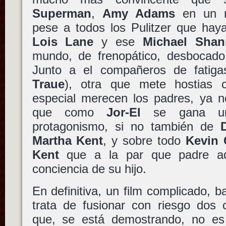
Superman
,
Amy Adams
en un ro
pese a todos los Pulitzer que hay
Lois Lane
y ese
Michael Sha
mundo, de frenopático, desbocado 
Junto a el compañeros de fati
Traue
), otra que mete hostias
especial merecen los padres, ya 
que como
Jor-El
se gana un
protagonismo, si no también de
Martha Kent
, y sobre todo
Kevin 
Kent
que a la par que padre ad
conciencia de su hijo.
En definitiva, un film complicado, b
trata de fusionar con riesgo dos 
que, se está demostrando, no es