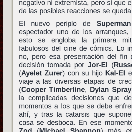
negativo ni extremista, pero si que 
de las posibles reacciones se queda 
El nuevo periplo de
Superman
espectador uno de los arranques, 
esto se engloba la primera mi
fabulosos del cine de cómics. Lo i
no, pero esa presentación del fin
decisión tomada por
Jor-El
(
Russ
(
Ayelet Zurer
) con su hijo
Kal-El
e
viaje a las diversas etapas de cre
(
Cooper Timberline
,
Dylan Spray
la complicadas decisiones que d
momentos a los que se debe enfrent
ahí, y tras la catarsis que supone
cosa se desboca. En ese momento,
Zod
(
Michael Shannon
) más en