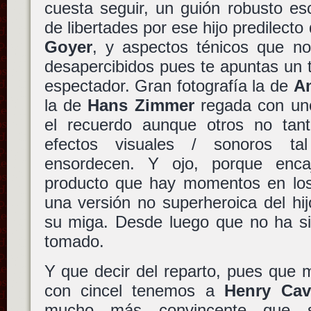
cuesta seguir, un guión robusto es
de libertades por ese hijo predilect
Goyer
, y aspectos ténicos que n
desapercibidos pues te apuntas un t
espectador. Gran fotografía la de
Am
la de
Hans Zimmer
regada con un
el recuerdo aunque otros no tan
efectos visuales / sonoros t
ensordecen. Y ojo, porque enc
producto que hay momentos en los
una versión no superheroica del hi
su miga. Desde luego que no ha si
tomado.
Y que decir del reparto, pues que 
con cincel tenemos a
Henry Cavi
mucho más convincente que 