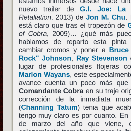
estamos inmersos desde hace unos
nuevo trailer de
G.I. Joe: La
Retaliation
, 2013) de
Jon M. Chu
.
está claro que tras el tropezón de
G
of Cobra
, 2009)… ¿qué más pued
hablamos de reparto esta pinta
cambiar cromos y poner a
Bruce 
Rock" Johnson
,
Ray Stevenson
lugar de profesionales flojeras
Marlon Wayans
, este especialment
avance cuenta un poco más que lo
Comandante Cobra
en su traje ori
corrección de la inmediata mu
(
Channing Tatum
) tenia que acab
tengo muy claro es por cuanto. En fi
de marzo del año que viene, e