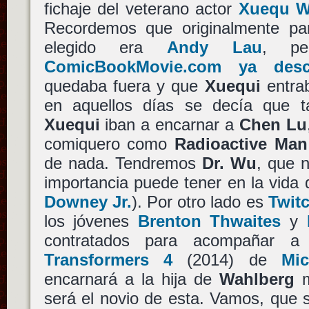
fichaje del veterano actor
Xuequ W
Recordemos que originalmente p
elegido era
Andy Lau
, p
ComicBookMovie.com ya desc
quedaba fuera y que
Xuequi
entrab
en aquellos días se decía que 
Xuequi
iban a encarnar a
Chen Lu
comiquero como
Radioactive Man
de nada. Tendremos
Dr. Wu
, que 
importancia puede tener en la vida
Downey Jr.
). Por otro lado es
Twit
los jóvenes
Brenton Thwaites
y
contratados para acompañar 
Transformers 4
(2014) de
Mi
encarnará a la hija de
Wahlberg
m
será el novio de esta. Vamos, que 