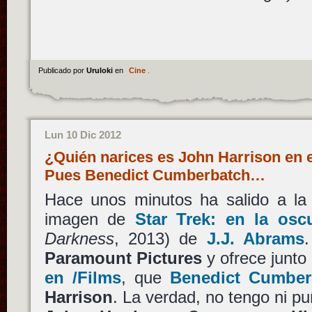
Publicado por
Uruloki
en
Cine
.
Lun 10 Dic 2012
¿Quién narices es John Harrison en e
Pues Benedict Cumberbatch…
Hace unos minutos ha salido a la 
imagen de
Star Trek: en la osc
Darkness
, 2013) de
J.J. Abrams
Paramount Pictures
y ofrece junto 
en /Films
, que
Benedict Cumber
Harrison
. La verdad, no tengo ni p