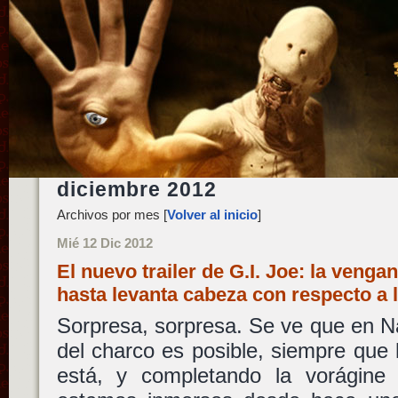
diciembre 2012
Archivos por mes [
Volver al inicio
]
Mié 12 Dic 2012
El nuevo trailer de G.I. Joe: la venga
hasta levanta cabeza con respecto a
Sorpresa, sorpresa. Se ve que en Na
del charco es posible, siempre que
está, y completando la vorágine 