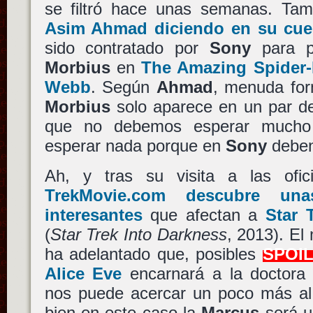
se filtró hace unas semanas. Tam
Asim Ahmad diciendo en su cuen
sido contratado por
Sony
para p
Morbius
en
The Amazing Spider
Webb
. Según
Ahmad
, menuda form
Morbius
solo aparece en un par de
que no debemos esperar mucho
esperar nada porque en
Sony
deben 
Ah, y tras su visita a las of
TrekMovie.com descubre una
interesantes
que afectan a
Star 
(
Star Trek Into Darkness
, 2013). E
ha adelantado que, posibles
SPOI
Alice Eve
encarnará a la doctor
nos puede acercar un poco más a
bien en este caso la
Marcus
será u