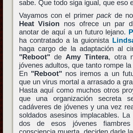
sabe. Que todo siga igual, que eso e
Vayamos con el primer
pack
de not
Heat Vision
nos ofrece un par d
anotar de aquí a un futuro lejano.
P
ha contratado a la guionista
Linds
haga cargo de la adaptación al ci
"Reboot"
de
Amy Tintera
, otra 
jóvenes adultos, que tanto rompe l
En
"Reboot"
nos iremos a un futu
que un virus mortal a arrasado a gra
Hasta aquí como muchos otros proy
que una organización secreta s
cadáveres de jóvenes y una vez re
soldados asesinos implacables. La 
dos de esos jóvenes fiambres
consciencia muerta, deciden darle la v