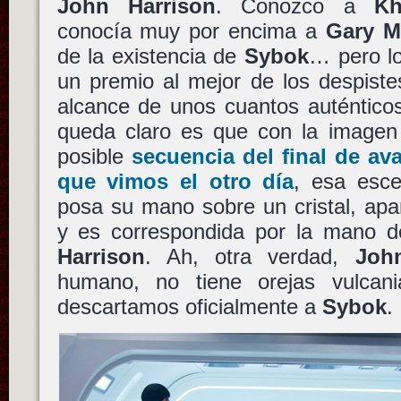
John Harrison
. Conozco a
Kh
conocía muy por encima a
Gary Mi
de la existencia de
Sybok
… pero l
un premio al mejor de los despiste
alcance de unos cuantos auténtico
queda claro es que con la imagen s
posible
secuencia del final de ava
que vimos el otro día
, esa esc
posa su mano sobre un cristal, apa
y es correspondida por la mano 
Harrison
. Ah, otra verdad,
Joh
humano, no tiene orejas vulcan
descartamos oficialmente a
Sybok
.