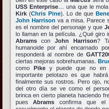
USS Enterprise
… una que le mola 
Kirk
(
Chris Pine
). Lo de que
Bene
John Harrison
va a misa. Parece 
es el nombre del personaje y que
J
lo llaman en la película. ¿Qué giro
Abrams
con
John Harrison
? T
humanoide por ahí encarnado p
responderá al nombre de
GATT20
ciertas mejoras sobrehumanas.
Bru
como
Pike
y puede que no en si
importante pelotazo es que habr
finalmente sus rostros. Pero ojo, no
del otro día se ve como el pers
brinca en cierto planeta haciendo fr
pues
Abrams
confirma que el
casualmente el planeta de donde par