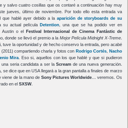
e y salvo cuatro cosillas que os contaré a continuación hay muy
te jueves, último de noviembre. Por todo ello esta entrada va
el que hablé ayer debido a la
aparición de storyboards de su
a su actual película
Detention
, una que se ha podido ver en
 Austin o el
Festival Internacional de Cinema Fantàstic de
o, donde se llevó el premio a la
Mejor Película Midnight X-Treme
.
li, tuve la oportunidad y de hecho conservo la entrada, pero acabé
o
(2011) compartiendo charla y fotos con
Rodrigo Cortés
,
Nacho
enio Mira
. Eso si, aquellos con los que hablé y que si pudieron
 una seria candidata a ser la
Scream
de una nueva generación.
, se dice que en USA llegará a la gran pantalla a finales de marzo
ue viene de la mano de
Sony Pictures Worldwide
… veremos. Os
trado en el
SXSW
.