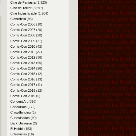
Cine de Fantasía
(1.923)
Cine de Terror
(3.597)
Cine Inclasificable
(1.204)
Cloverfield
(95)
Comic-Con 2006
(10)
Comic-Con 2007
(20)
Comic-Con 2008
(20)
Comic-Con 2009
(31)
Comic-Con 2010
(42)
Comic-Con 2011
(27)
Comic-Con 2012
(36)
Comic-Con 2013
(65)
Comic-Con 2014
(26)
Comic-Con 2015
(12)
Comic-Con 2016
(13)
Comic-Con 2017
(11)
Comic-Con 2018
(12)
Comic-Con 2019
(6)
Concept Art
(316)
Concursos
(172)
Crowdfunding
(1)
Curiosidades
(99)
Dark Universe
(2)
El Hobbit
(153)
Entrevistas
(16)