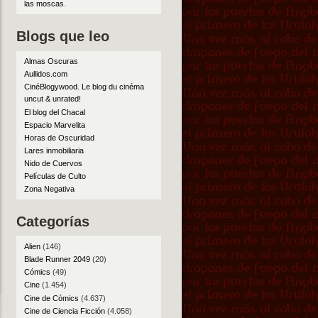
las moscas
.
Blogs que leo
Almas Oscuras
Aullidos.com
CinéBlogywood. Le blog du cinéma
uncut & unrated!
El blog del Chacal
Espacio Marvelita
Horas de Oscuridad
Lares inmobiliaria
Nido de Cuervos
Películas de Culto
Zona Negativa
Categorías
Alien
(146)
Blade Runner 2049
(20)
Cómics
(49)
Cine
(1.454)
Cine de Cómics
(4.637)
Cine de Ciencia Ficción
(4.058)