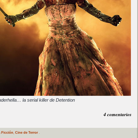
derhella… la serial killer de Detention
4 comentarios
 Ficción
,
Cine de Terror
.