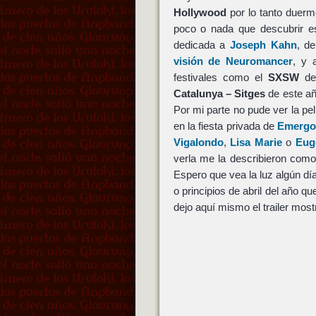
Hollywood
por lo tanto duerm
poco o nada que descubrir es
dedicada a
Joseph Kahn
, d
visión de Neuromancer
, y 
festivales como el
SXSW
de
Catalunya – Sitges
de este añ
Por mi parte no pude ver la pe
en la fiesta privada de
Emerg
Vigalondo
,
Lisa Marie
o
Eug
verla me la describieron como
Espero que vea la luz algún día
o principios de abril del año q
dejo aquí mismo el trailer mos