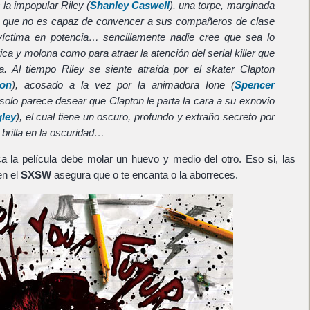
 la impopular Riley (
Shanley Caswell
), una torpe, marginada
a que no es capaz de convencer a sus compañeros de clase
íctima en potencia… sencillamente nadie cree que sea lo
ica y molona como para atraer la atención del serial killer que
a. Al tiempo Riley se siente atraída por el skater Clapton
son
), acosado a la vez por la animadora Ione (
Spencer
 solo parece desear que Clapton le parta la cara a su exnovio
gley
), el cual tiene un oscuro, profundo y extraño secreto por
brilla en la oscuridad…
a la película debe molar un huevo y medio del otro. Eso si, las
en el
SXSW
asegura que o te encanta o la aborreces.