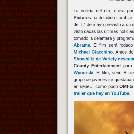
La noticia del día, única po
Pictures
ha decidido cambiar 
del 17 de mayo previsto a un
visto dadas las últimas noticia
tomado la delantera y program
Abrams
. El film será roda
Michael Giacchino
. Antes de
Showblitz de Variety descub
County Entertainment
para 
Wynorski
. El film, serie B 
grupo de jóvenes se quedaban
en serie… como poco
OMFG
trailer que hay en YouTube
.