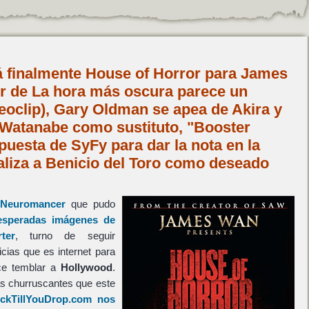
rá finalmente House of Horror para James
er de La hora más oscura parece un
deoclip), Gary Oldman se apea de Akira y
Watanabe como sustituto, "Booster
puesta de SyFy para dar la nota en la
cializa a Benicio del Toro como deseado
Neuromancer
que pudo
esperadas imágenes de
ter
, turno de seguir
cias que es internet para
ace temblar a
Hollywood
.
s churruscantes que este
ckTillYouDrop.com nos