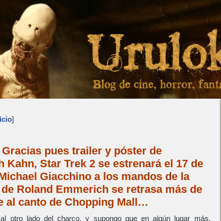
icio
]
racias pues trailer y póster de
 Kahn, Star Trek 2 se estrenará el 17 de
Michael Giacchino a los mandos de la
y de Roland Emmerich se retrasa más de
 al canto de Chopping Mall…
al otro lado del charco, y supongo que en algún lugar más.