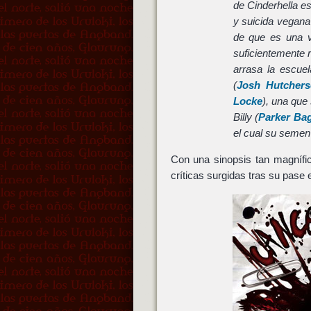
de Cinderhella es
y suicida vegan
de que es una v
suficientemente r
arrasa la escuel
(
Josh Hutcher
Locke
), una que
Billy (
Parker Ba
el cual su semen 
Con una sinopsis tan magnífic
críticas surgidas tras su pase 