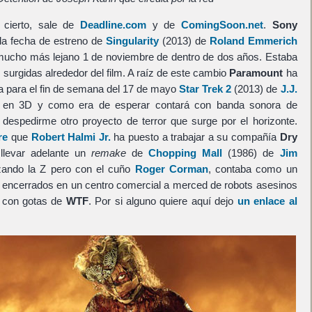
r cierto, sale de
Deadline.com
y de
ComingSoon.net
.
Sony
la fecha de estreno de
Singularity
(2013) de
Roland Emmerich
 mucho más lejano 1 de noviembre de dentro de dos años. Estaba
s surgidas alrededor del film. A raíz de este cambio
Paramount
ha
a para el fin de semana del 17 de mayo
Star Trek 2
(2013) de
J.J.
do en 3D y como era de esperar contará con banda sonora de
 despedirme otro proyecto de terror que surge por el horizonte.
re
que
Robert Halmi Jr.
ha puesto a trabajar a su compañía
Dry
llevar adelante un
remake
de
Chopping Mall
(1986) de
Jim
rozando la Z pero con el cuño
Roger Corman
, contaba como un
 encerrados en un centro comercial a merced de robots asesinos
con gotas de
WTF
. Por si alguno quiere aquí dejo
un enlace al