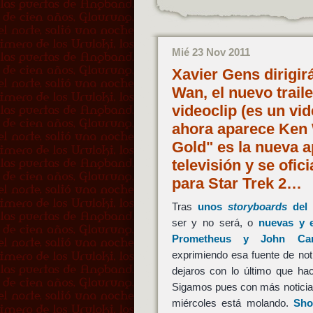
Mié 23 Nov 2011
Xavier Gens dirigi
Wan, el nuevo trail
videoclip (es un vi
ahora aparece Ken 
Gold" es la nueva a
televisión y se ofi
para Star Trek 2…
Tras
unos
storyboards
del 
ser y no será, o
nuevas y 
Prometheus y John Car
exprimiendo esa fuente de noti
dejaros con lo último que h
Sigamos pues con más noticia
miércoles está molando.
Sho