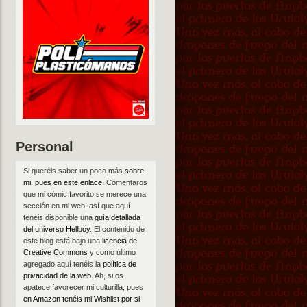
Personal
Si queréis saber un poco más
sobre
mi, pues en este enlace
. Comentaros
que mi cómic favorito se merece una
sección en mi web, así que aquí
tenéis disponible una
guía detallada
del universo Hellboy
. El contenido de
este blog está bajo una
licencia de
Creative Commons
y como último
agregado aquí tenéis la
política de
privacidad de la web
. Ah, si os
apatece favorecer mi culturilla, pues
en Amazon tenéis mi Wishlist por si