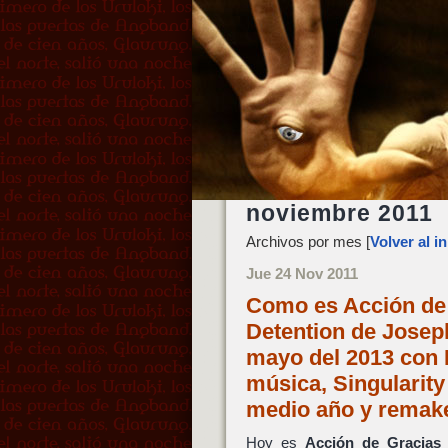
noviembre 2011
Archivos por mes [
Volver al in
Jue 24 Nov 2011
Como es Acción de G
Detention de Joseph
mayo del 2013 con 
música, Singularit
medio año y remake
Hoy es
Acción de Gracias