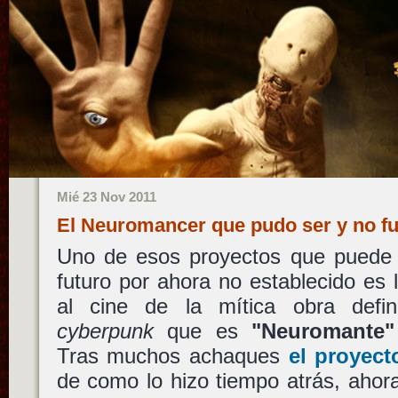
Mié 23 Nov 2011
El Neuromancer que pudo ser y no f
Uno de esos proyectos que puede 
futuro por ahora no establecido es
al cine de la mítica obra defini
cyberpunk
que es
"Neuromante"
Tras muchos achaques
el proyect
de como lo hizo tiempo atrás, aho