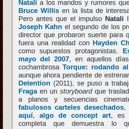
Natali
a los mandos y rumores que
Bruce Willis
en la lista de interes
Pero antes que el impulso
Natali
l
Joseph Kahn
el segundo de los pro
director que probaron suerte para
fuera una realidad con
Hayden Ch
como supuestos protagonistas.
E
mayo del 2007
, en aquellos dí
cochambrosa
Torque: rodando al
aunque ahora pendiente de estrenar e
Detention
(2011), se puso a traba
Fraga
en un
storyboard
que traslad
a planos y secuencias cinemat
fabulosos carteles desechados
aquí
,
algo de concept art
, es
completa que demuestra lo