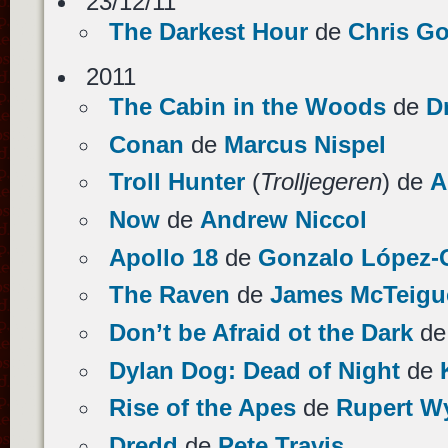
23/12/11
The Darkest Hour
de
Chris Go
2011
The Cabin in the Woods
de
D
Conan
de
Marcus Nispel
Troll Hunter
(
Trolljegeren
) de
A
Now
de
Andrew Niccol
Apollo 18
de
Gonzalo López-
The Raven
de
James McTeigu
Don’t be Afraid ot the Dark
d
Dylan Dog: Dead of Night
de
Rise of the Apes
de
Rupert Wy
Dredd
de
Pete Travis