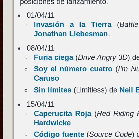
posiciones de lanzamiento.
01/04/11
Invasión a la Tierra
(
Battl
Jonathan Liebesman
.
08/04/11
Furia ciega
(
Drive Angry 3D
) d
Soy el número cuatro
(
I’m N
Caruso
Sin límites
(Limitless) de
Neil 
15/04/11
Caperucita Roja
(
Red Riding
Hardwicke
Código fuente
(
Source Code
)