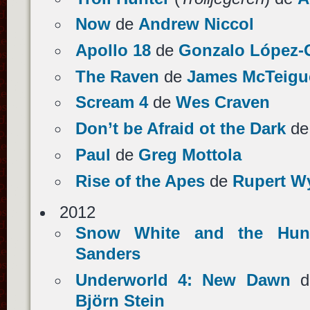
Now
de
Andrew Niccol
Apollo 18
de
Gonzalo López-
The Raven
de
James McTeigu
Scream 4
de
Wes Craven
Don’t be Afraid ot the Dark
d
Paul
de
Greg Mottola
Rise of the Apes
de
Rupert Wy
2012
Snow White and the Hun
Sanders
Underworld 4: New Dawn
d
Björn Stein