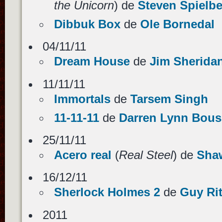
the Unicorn
) de
Steven Spielb
Dibbuk Box
de
Ole Bornedal
04/11/11
Dream House
de
Jim Sherida
11/11/11
Immortals
de
Tarsem Singh
11-11-11
de
Darren Lynn Bou
25/11/11
Acero real
(
Real Steel
) de
Sha
16/12/11
Sherlock Holmes 2
de
Guy Ri
2011