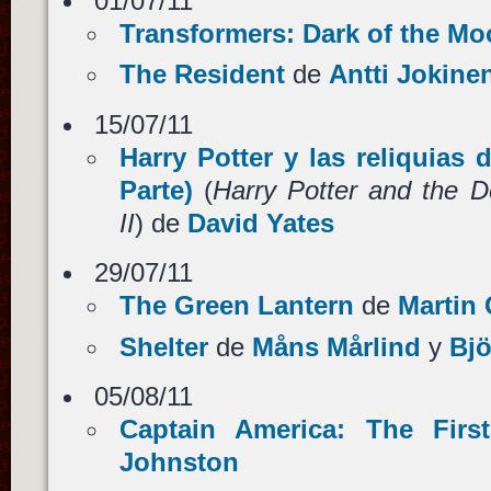
01/07/11
Transformers: Dark of the M
The Resident
de
Antti Jokine
15/07/11
Harry Potter y las reliquias 
Parte)
(
Harry Potter and the D
II
) de
David Yates
29/07/11
The Green Lantern
de
Martin
Shelter
de
Måns Mårlind
y
Bjö
05/08/11
Captain America: The Firs
Johnston