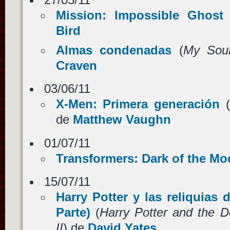
Mission: Impossible Ghost 
Bird
Almas condenadas
(
My Soul
Craven
03/06/11
X-Men: Primera generación
(
de
Matthew Vaughn
01/07/11
Transformers: Dark of the M
15/07/11
Harry Potter y las reliquias 
Parte)
(
Harry Potter and the D
II
) de
David Yates