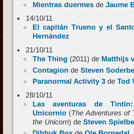
Mientras duermes
de
Jaume B
14/10/11
El capitán Trueno y el Sant
Hernández
21/10/11
The Thing
(2011) de
Matthijs 
Contagion
de
Steven Soderb
Paranormal Activity 3
de
Tod 
28/10/11
Las aventuras de Tintín
Unicornio
(
The Adventures of T
the Unicorn
) de
Steven Spielb
Dibbuk Box
de
Ole Bornedal