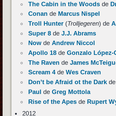
The Cabin in the Woods
de
D
Conan
de
Marcus Nispel
Troll Hunter
(
Trolljegeren
) de
A
Super 8
de
J.J. Abrams
Now
de
Andrew Niccol
Apollo 18
de
Gonzalo López-
The Raven
de
James McTeigu
Scream 4
de
Wes Craven
Don’t be Afraid ot the Dark
d
Paul
de
Greg Mottola
Rise of the Apes
de
Rupert Wy
2012