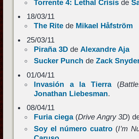
Torrente 4: Lethal Crisis
de
S
18/03/11
The Rite
de
Mikael Håfström
25/03/11
Piraña 3D
de
Alexandre Aja
Sucker Punch
de
Zack Snyde
01/04/11
Invasión a la Tierra
(
Battl
Jonathan Liebesman
.
08/04/11
Furia ciega
(
Drive Angry 3D
) d
Soy el número cuatro
(
I’m N
Caruso