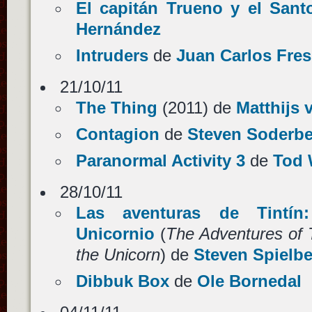
El capitán Trueno y el Sant
Hernández
Intruders
de
Juan Carlos Fres
21/10/11
The Thing
(2011) de
Matthijs 
Contagion
de
Steven Soderb
Paranormal Activity 3
de
Tod 
28/10/11
Las aventuras de Tintín
Unicornio
(
The Adventures of T
the Unicorn
) de
Steven Spielb
Dibbuk Box
de
Ole Bornedal