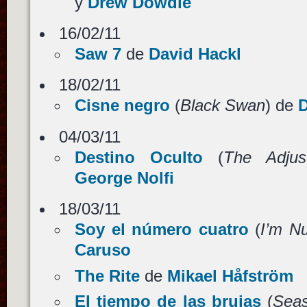
y
Drew Dowdle
16/02/11
Saw 7
de
David Hackl
18/02/11
Cisne negro
(
Black Swan
) de
D
04/03/11
Destino Oculto
(
The Adjus
George Nolfi
18/03/11
Soy el número cuatro
(
I’m N
Caruso
The Rite
de
Mikael Håfström
El tiempo de las brujas
(
Seas