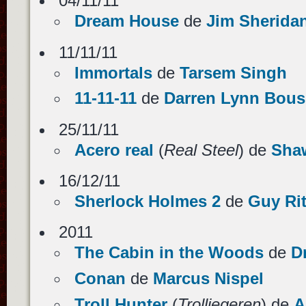
04/11/11
Dream House
de
Jim Sherida
11/11/11
Immortals
de
Tarsem Singh
11-11-11
de
Darren Lynn Bou
25/11/11
Acero real
(
Real Steel
) de
Sha
16/12/11
Sherlock Holmes 2
de
Guy Ri
2011
The Cabin in the Woods
de
D
Conan
de
Marcus Nispel
Troll Hunter
(
Trolljegeren
) de
A