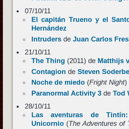
07/10/11
El capitán Trueno y el Sant
Hernández
Intruders
de
Juan Carlos Fres
21/10/11
The Thing
(2011) de
Matthijs 
Contagion
de
Steven Soderb
Noche de miedo
(
Fright Night
)
Paranormal Activity 3
de
Tod 
28/10/11
Las aventuras de Tintín
Unicornio
(
The Adventures of T