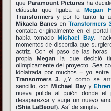
que
Paramount Pictures
ha decidi
cláusula que ligaba a
Megan F
Transformers
y por lo tanto la a
Mikaela Banes
en
Transformers 
contaba originalmente en el portal l
había tomado
Michael Bay
, hac
momentos de discordia que surgieron
actriz. Con el paso de las horas 
propia
Megan
la que decidió tir
olímpicamente del proyecto. Sea c
idolatrada por muchos – yo entre 
Transormers 3
. ¿Y como se arr
sencillo, con
Michael Bay
y
Ehren
nueva pulida al guión donde el
desaparezca y surja un nuevo am
(
Shia LaBeouf
). Así de simple.