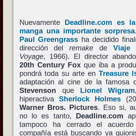
Nuevamente
Deadline.com es l
manga una importante sorpresa
Paul Greengrass
ha decidido final
dirección del
remake
de
Viaje 
Voyage
, 1966). El director aband
20th Century Fox
que iba a produ
pondrá toda su arte en
Treasure I
adaptación al cine de la famosa
Stevenson
que
Lionel Wigram
hiperactiva
Sherlock Holmes
(200
Warner Bros. Pictures
. Eso si, a
no lo es tanto,
Deadline.com
ap
tampoco ha cerrado el acuerd
compañía está buscando ya guionist