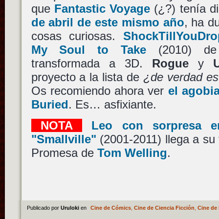
que
Fantastic Voyage
(¿?) tenía di
de abril de este mismo año
, ha d
cosas curiosas.
ShockTillYouDr
My Soul to Take
(2010) 
transformada a 3D.
Rogue
y
U
proyecto a la lista de
¿de verdad es
Os recomiendo ahora ver
el agobi
Buried
. Es… asfixiante.
NOTA
Leo con sorpresa e
"Smallville"
(2001-2011) llega a su 
Promesa de
Tom Welling
.
Publicado por
Uruloki
en
Cine de Cómics
,
Cine de Ciencia Ficción
,
Cine de 