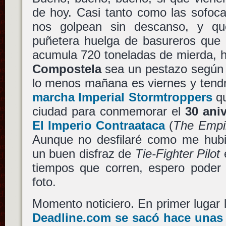
de hoy. Casi tanto como las sofoc
nos golpean sin descanso, y q
puñetera huelga de basureros que 
acumula 720 toneladas de mierda,
Compostela
sea un pestazo según 
lo menos mañana es viernes y tend
marcha Imperial Stormtroppers
qu
ciudad para conmemorar el
30 ani
El Imperio Contraataca
(
The Empir
Aunque no desfilaré como me hubi
un buen disfraz de
Tie-Fighter Pilot
e
tiempos que corren, espero poder 
foto.
Momento noticiero. En primer lugar 
Deadline.com se sacó hace unas 