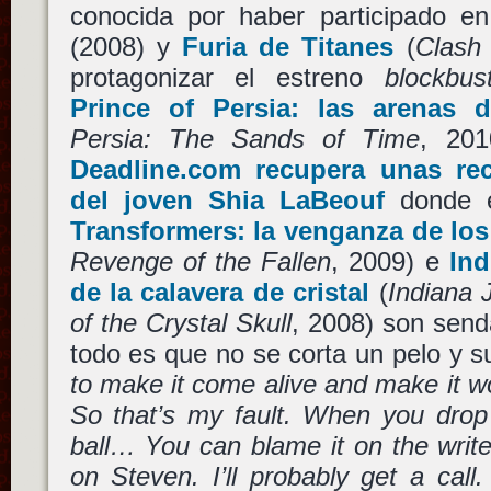
conocida por haber participado e
(2008) y
Furia de Titanes
(
Clash 
protagonizar el estreno
blockbus
Prince of Persia: las arenas 
Persia: The Sands of Time
, 201
Deadline.com recupera unas rec
del joven Shia LaBeouf
donde e
Transformers: la venganza de los
Revenge of the Fallen
, 2009) e
Ind
de la calavera de cristal
(
Indiana 
of the Crystal Skull
, 2008) son send
todo es que no se corta un pelo y su
to make it come alive and make it wor
So that’s my fault. When you drop 
ball… You can blame it on the writ
on Steven. I’ll probably get a cal