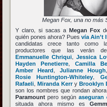
Megan Fox, una no más 
Y claro, si sacas a
Megan Fox
d
quién pones ahora? Pues
vía Ain’t
candidatas crece tanto como l
productores que las verán de
Emmanuelle Chriqui
,
Jessica L
Hayden Penetierre
,
Camilla Be
Amber Heard
,
Julianne Hough
Rosie Huntington-Whiteley
,
G
Rafaeli
,
Miranda Kerr
y
Brooklyn 
son los nombres que rondan ahora 
Paramount
pero según
aseguran
situada ahora mismo es
Gemma