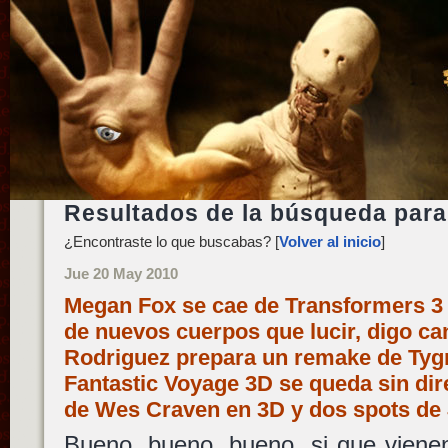
Resultados de la búsqueda para
¿Encontraste lo que buscabas? [
Volver al inicio
]
Jue 20 May 2010
Megan Fox se cae de Transformers 3 
de nuevos cuerpos que lucir, digo ca
Rodriguez prepara un remake de Tygra
Fantastic Voyage 3D se queda sin dir
de Wes Craven en 3D y dos spots d
Bueno, bueno, bueno, si que vienen 