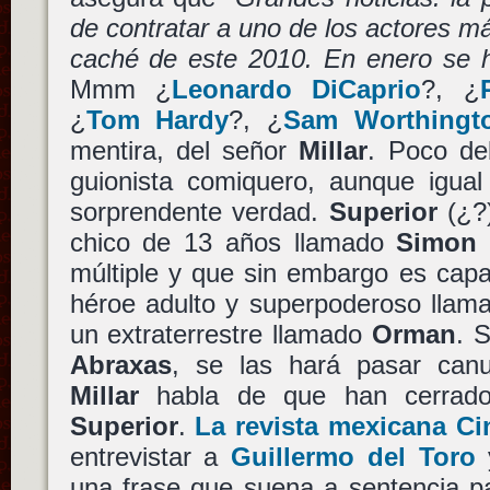
de contratar a uno de los actores m
caché de este 2010. En enero se ha
Mmm ¿
Leonardo DiCaprio
?, ¿
¿
Tom Hardy
?, ¿
Sam Worthingt
mentira, del señor
Millar
. Poco de
guionista comiquero, aunque igual
sorprendente verdad.
Superior
(¿?)
chico de 13 años llamado
Simon
múltiple y que sin embargo es capa
héroe adulto y superpoderoso lla
un extraterrestre llamado
Orman
. 
Abraxas
, se las hará pasar can
Millar
habla de que han cerrado
Superior
.
La revista mexicana Ci
entrevistar a
Guillermo del Toro
y
una frase que suena a sentencia pa