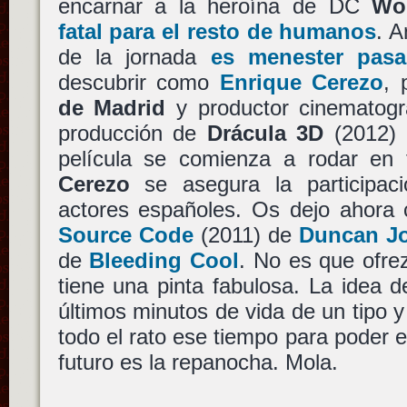
encarnar a la heroína de DC
Wo
fatal para el resto de humanos
. A
de la jornada
es menester pasa
descubrir como
Enrique Cerezo
, 
de Madrid
y productor cinematográ
producción de
Drácula 3D
(2012)
película se comienza a rodar en
Cerezo
se asegura la participac
actores españoles. Os dejo ahora c
Source Code
(2011) de
Duncan J
de
Bleeding Cool
. No es que ofr
tiene una pinta fabulosa. La idea de
últimos minutos de vida de un tipo y 
todo el rato ese tiempo para poder e
futuro es la repanocha. Mola.