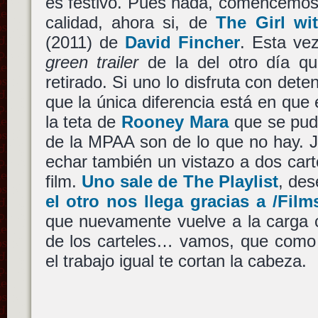
es festivo. Pues nada, comencemos 
calidad, ahora si, de
The Girl wi
(2011) de
David Fincher
. Esta vez
green trailer
de la del otro día q
retirado. Si uno lo disfruta con det
que la única diferencia está en que 
la teta de
Rooney Mara
que se pudo
de la MPAA son de lo que no hay. J
echar también un vistazo a dos carte
film.
Uno sale de The Playlist
, des
el otro nos llega gracias a /Film
que nuevamente vuelve a la carga
de los carteles… vamos, que como 
el trabajo igual te cortan la cabeza.