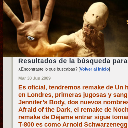
Resultados de la búsqueda para
¿Encontraste lo que buscabas? [
Volver al inicio
]
Mar 30 Jun 2009
Es oficial, tendremos remake de Un
en Londres, primeras jugosas y sang
Jennifer’s Body, dos nuevos nombres
Afraid of the Dark, el remake de Noch
remake de Déjame entrar sigue toma
T-800 es como Arnold Schwarzeneg