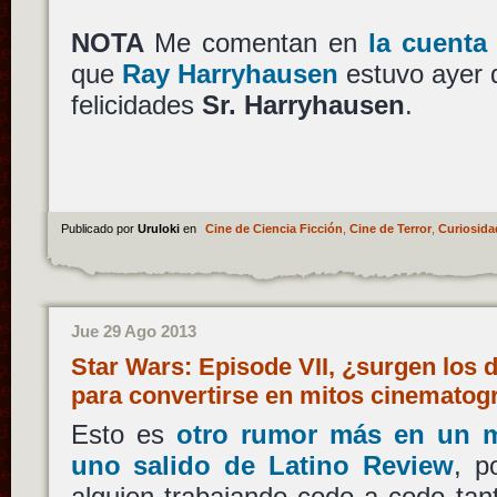
NOTA
Me comentan en
la cuenta
que
Ray Harryhausen
estuvo ayer 
felicidades
Sr. Harryhausen
.
Publicado por
Uruloki
en
Cine de Ciencia Ficción
,
Cine de Terror
,
Curiosida
Jue 29 Ago 2013
Star Wars: Episode VII, ¿surgen los 
para convertirse en mitos cinematog
Esto es
otro rumor más en un m
uno salido de Latino Review
, p
alguien trabajando codo a codo ta