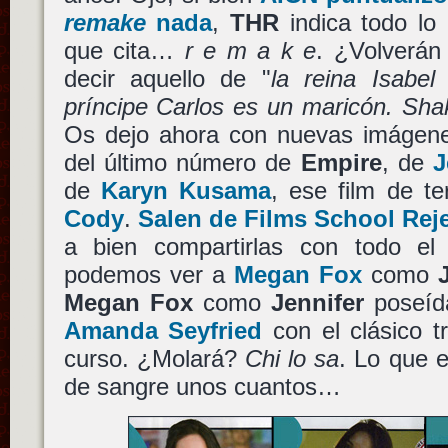
remake
nada
,
THR
indica todo lo 
que cita…
r e m a k e
. ¿Volverán
decir aquello de "
la reina Isabe
príncipe Carlos es un maricón. Sha
Os dejo ahora con nuevas imágen
del último número de
Empire
, de
J
de
Karyn Kusama
, ese film de te
Cody
.
Salen de Films School Rej
a bien compartirlas con todo el
podemos ver a
Megan Fox
como
Megan Fox
como
Jennifer
poseíd
Amanda Seyfried
con el clásico tr
curso. ¿Molará?
Chi lo sa
. Lo que 
de sangre unos cuantos…