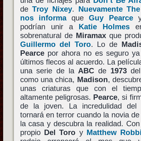
una de fichajes para
Don’t Be Afr
de
Troy Nixey
.
Nuevamente The
nos informa
que
Guy Pearce
podrían unir a
Katie Holmes
en
sobrenatural de
Miramax
que pro
Guillermo del Toro
. Lo de
Madi
Pearce
por ahora no es seguro ya 
últimos flecos al acuerdo. La películ
una serie de la
ABC
de
1973
del
como una chica,
Madison
, descubr
unas criaturas que con el tie
altamente peligrosas.
Pearce
, si fi
de la joven. La incredulidad del
tornará en terror cuando la novia de
la casa y descubra la realidad. Con 
propio
Del Toro
y
Matthew Robb