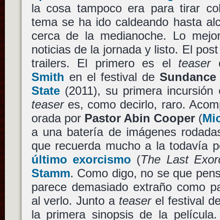
la cosa tampoco era para tirar co
tema se ha ido caldeando hasta alc
cerca de la medianoche. Lo mejor
noticias de la jornada y listo. El pos
trailers. El primero es el
teaser
q
Smith
en el festival de
Sundance
State
(2011), su primera incursión e
teaser
es, como decirlo, raro. Acom
orada por
Pastor Abin Cooper
(
Mi
a una batería de imágenes rodad
que recuerda mucho a la todavía 
último exorcismo
(
The Last Exor
Stamm
. Como digo, no se que pens
parece demasiado extraño como par
al verlo. Junto a
teaser
el festival d
la primera sinopsis de la película