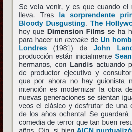
Se veía venir, y es que cuando el
lleva. Tras
la sorprendente pri
Bloody Dusgusting
,
The Hollyw
hoy que
Dimension Films
se ha h
para hacer un
remake
de
Un hombr
Londres
(1981) de
John Land
producción están inicialmente
Sean
hermanos, con
Landis
actuando p
de productor ejecutivo y consulto
que por ahora no hay guionista ni
intención es modernizar la obra 
nuevas generaciones se sientan igu
veos el clásico y desfrutar de una 
de los años ochenta! Se guardará p
comedia de terror que tan buen res
años. Ojo, si bien
AICN puntualizó