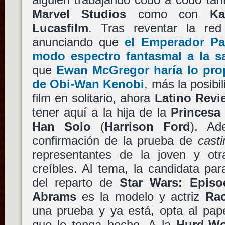
Marvel Studios
como con
Ka
Lucasfilm
. Tras reventar la re
anunciando que
el Emperador Pal
modo espectro fantasmal a la sa
que
Ewan McGregor haría lo prop
de Obi-Wan Kenobi
, más la posibi
film en solitario, ahora
Latino Revi
tener aquí a la hija de la
Princesa
Han Solo
(
Harrison Ford
). Ad
confirmación de la prueba de
casti
representantes de la joven y otr
creíbles. Al tema, la candidata pa
del reparto de
Star Wars: Episo
Abrams
es la modelo y actriz
Ra
una prueba y ya está, opta al pape
que lo tenga hecho. A la
Hurd-W