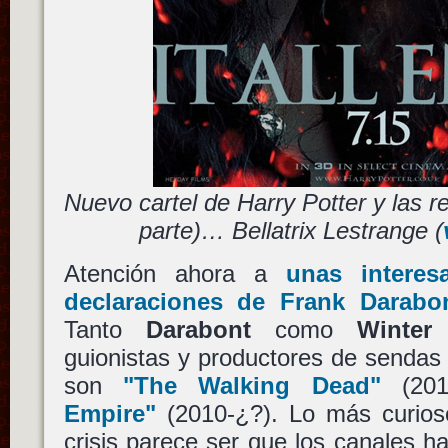
Nuevo cartel de Harry Potter y las re
parte)… Bellatrix Lestrange (
Atención ahora a
unas interes
declaraciones de Frank Darabo
Tanto
Darabont
como
Winter
s
guionistas y productores de sendas
son
"The Walking Dead"
(201
Empire"
(2010-¿?). Lo más curio
crisis parece ser que los canales ha