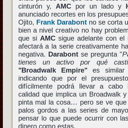
cinturón y,
AMC
por un lado y
anunciado recortes en los presupue
Ojito,
Frank Darabont
no se corta u
bien a nivel creativo no hay proble
que si
AMC
sigue adelante con el 
afectará a la serie creativamente 
negativa.
Darabont
se pregunta "
P
tienes un activo por qué casti
"Broadwalk Empire"
es simila
indicando que por el presupuest
difícilmente podrá llevar a cabo
calidad que implica un Broadwalk y
pinta mal la cosa… pero se ve que 
palos gordos a las series de mayo
pensar lo que puede ocurrir con la
dinero como estas.