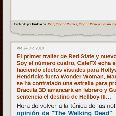
Publicado por
Uruloki
en
Cine
,
Cine de Cómics
,
Cine de Ciencia Ficción
,
Ci
Vie 24 Dic 2010
El primer trailer de Red State y nue
Soy el número cuatro, CafeFX echa el
haciendo efectos visuales para Hollyw
Hendricks fuera Wonder Woman, Mark
se ha contratado una estrella para pr
Dracula 3D arrancará en febrero y Gui
sentencia el destino de Hellboy III…
Hora de volver a la tónica de las not
opinión de "The Walking Dead"
.