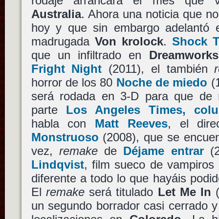
rodaje arrancará el mes que
Australia
. Ahora una noticia que no
hoy y que sin embargo adelantó 
madrugada
Von krolock
.
Shock T
que un infiltrado en
Dreamworks
Fright Night
(2011), el también
horror de los 80
Noche de miedo
(
será rodada en 3-D para que de 
parte
Los Angeles Times, col
habla con
Matt Reeves
, el dir
Monstruoso
(2008), que se encuent
vez,
remake
de
Déjame entrar
(2
Lindqvist
, film sueco de vampiro
diferente a todo lo que hayáis podid
El
remake
será titulado
Let Me In
(
un segundo borrador casi cerrado 