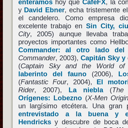
enteramos
hoy que
CafeFX
, la c
y
David Ebner
, echa tristemente e
el candelero. Como empresa di
excelente trabajo en
Sin City, c
City
, 2005) aunque llevaba trab
proyectos importantes como Hellb
Commander: al otro lado de
Commander
, 2003),
Capitán Sky y
(
Captain Sky and the World of
laberinto del fauno
(2006),
Lo
(
Fantastic Four
, 2004),
El motor
Rider
, 2007),
La niebla
(
The 
Orígenes: Lobezno
(
X-Men Origin
un largísimo etcétera. Una gran
entrevistado a la buena y ex
Hendricks
y descubre de boca de 