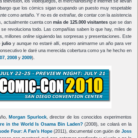
 televisión, los videojuegos, el
merchandising
e internet se llevan
embargo que los cómics sigan ocupando un puesto muy respetable
nte como antaño. Y no es de extrañar, de contar con la asistencia
s, actualmente cuenta con
más de 125.000 visitantes
que se dan
de se revoluciona todo. Las compañías saben lo que hay, miles de
s, millones
online
siguiendo las sorpresas y presentaciones. Este
 julio
y aunque no estaré allí, espero animarme un año para ver
consecutivo le daré una merecida cobertura como ya he hecho en
07
,
2008
y
2009
).
año,
Morgan Spurlock
, director de los conocidos experimentos
re in the World Is Osama Bin Laden?
(2008), se colará en la
ode Four: A Fan’s Hope
(2011), documental con guión de
Joss