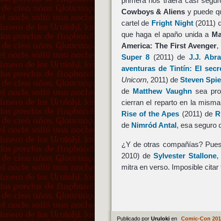
primera nos traerá casi segu
Cowboys & Aliens
y puede qu
cartel de
Fright Night
(2011) 
que haga el apaño unida a
Ma
America: The First Avenger
,
Super 8
(2011) de
J.J. Abr
aventuras de Tintín: El secr
Unicorn
, 2011) de
Steven Spie
de
Matthew Vaughn
sea prot
cierran el reparto en la mism
Rise of the Apes
(2011) de
R
de
Nimród Antal
, esa seguro 
¿Y de otras compañías? Pues 
2010) de
Sylvester Stallone
mitra en verso. Imposible cita
Publicado por
Uruloki
en
Comic-Con 201