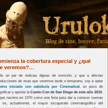
mienza la cobertura especial y ¿qué
ue veremos?…
o un par de noticias dignas de mención, y que a afectan
roducciones de esas que veremos tarde o temprano, voy a optar
mino iniciado con sabiduría por Cinematical
, un poco de
nificar y aportar la
Comic-Con de San Diego de este año 2010
.
ue naciera en 1970 como una feria para dar a conocer nuevas
 es, actualmente, el mayor escaparate cinematográfico del