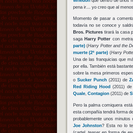
Whedon
que dentro de unos m
pena ir… yo creo que al menos u
Momento de pasar a comentar 
todavía no se conoce y saldrá
Bros. Pictures
tirará la casa 
saga
Harry Potter
con metra
parte)
(
Harry Potter and the De
muerte (2ª parte)
(
Harry Potte
Una de las franquicias que má
por ella. También está bastant
sobre la mesa primeros esper
o
Sucker Punch
(2011) de
Z
Red Riding Hood
(2011) d
Quale
,
Contagion
(2011) de
S
Pero la palma comiquera está 
esta compañía tendrá forma d
probablemente unos minutos 
Joe Johnston
? Esta no lo t
(cartel,
teaser
en forma de esc