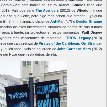
a
Comic-Con
para hablar del futuro.
Marvel Studios
tiene que
y 2013. Vale que tiene
The Avengers
(2012) de
Whedon
, y que
s del año que viene, pero algo más tienen que ofrecer… ¿alguna
e film?, ¿mini anuncio oficial de
Ant-Man
(¿?) o
Doctor Strange
irmación de esos interesantes rumores de cortos de sus futuras
l
pegará fuerte, su protectora en estos momentos,
Walt Disney
 proyectos más impactantes del momento…
TRON: Legacy
(2010)
uede que caiga retazo de
Pirates of the Caribbean: On Stranger
y, quién sabe, ojalá se acuerden de
John Carter of Mars
(2012)
de ser Pixar quien está detrás de ella.