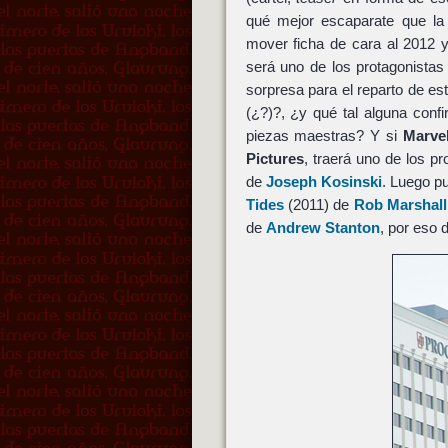
qué mejor escaparate que l
mover ficha de cara al 2012 
será uno de los protagonista
sorpresa para el reparto de est
(¿?)?, ¿y qué tal alguna conf
piezas maestras? Y si
Marve
Pictures
, traerá uno de los
de
Joseph Kosinski
. Luego p
Tides
(2011) de
Rob Marshall
de
Andrew Stanton
, por eso 