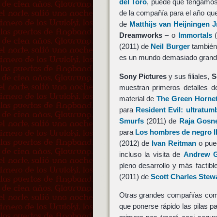
del Toro
, puede que tengamos
de la compañía para el año qu
de
Matthijs van Heijningen J
Dreamworks
– o
Immortals
(
(2011) de
Neil Burger
también 
es un mundo demasiado grande
Sony Pictures
y sus filiales,
S
muestran primeros detalles 
material de
The Green Horne
para
Resident Evil: ultratum
Smurfs
(2011) de
Raja Gosne
para
Los hombres de negro II
(2012) de
Ivan Reitman
o pued
incluso la visita de
Andrew G
pleno desarrollo y más facti
(2011) de
Scott Charles Stew
Otras grandes compañías c
que ponerse rápido las pilas pa