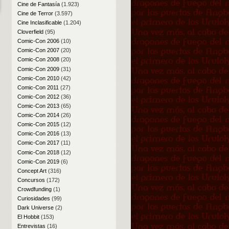
Cine de Fantasía
(1.923)
Cine de Terror
(3.597)
Cine Inclasificable
(1.204)
Cloverfield
(95)
Comic-Con 2006
(10)
Comic-Con 2007
(20)
Comic-Con 2008
(20)
Comic-Con 2009
(31)
Comic-Con 2010
(42)
Comic-Con 2011
(27)
Comic-Con 2012
(36)
Comic-Con 2013
(65)
Comic-Con 2014
(26)
Comic-Con 2015
(12)
Comic-Con 2016
(13)
Comic-Con 2017
(11)
Comic-Con 2018
(12)
Comic-Con 2019
(6)
Concept Art
(316)
Concursos
(172)
Crowdfunding
(1)
Curiosidades
(99)
Dark Universe
(2)
El Hobbit
(153)
Entrevistas
(16)