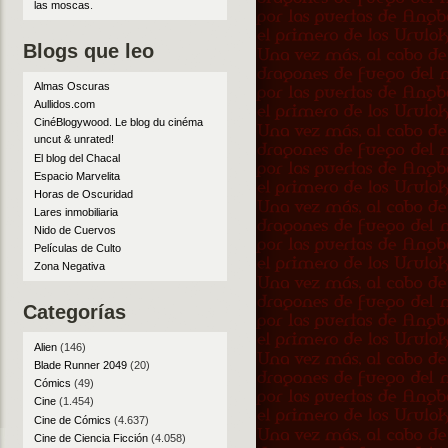
las moscas
.
Blogs que leo
Almas Oscuras
Aullidos.com
CinéBlogywood. Le blog du cinéma
uncut & unrated!
El blog del Chacal
Espacio Marvelita
Horas de Oscuridad
Lares inmobiliaria
Nido de Cuervos
Películas de Culto
Zona Negativa
Categorías
Alien
(146)
Blade Runner 2049
(20)
Cómics
(49)
Cine
(1.454)
Cine de Cómics
(4.637)
Cine de Ciencia Ficción
(4.058)