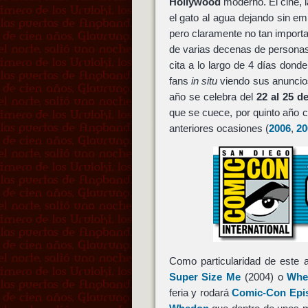
Hollywood
moderno. El cine, la
el gato al agua dejando sin 
pero claramente no tan importa
de varias decenas de persona
cita a lo largo de 4 días don
fans
in situ
viendo sus anuncio
año se celebra del
22 al 25 de
que se cuece, por quinto año 
anteriores ocasiones (
2006
,
20
Como particularidad de este 
Super Size Me
(2004) o
Whe
feria y rodará
Comic-Con Epis