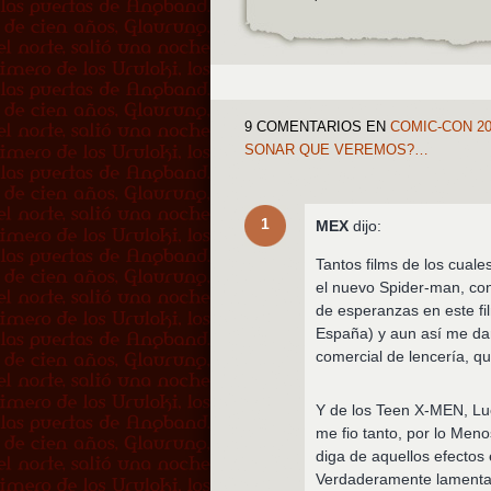
9 COMENTARIOS
EN
COMIC-CON 20
SONAR QUE VEREMOS?…
1
MEX
dijo:
Tantos films de los cuale
el nuevo Spider-man, c
de esperanzas en este fi
España) y aun así me dar
comercial de lencería, q
Y de los Teen X-MEN, Lue
me fio tanto, por lo Meno
diga de aquellos efectos 
Verdaderamente lamenta