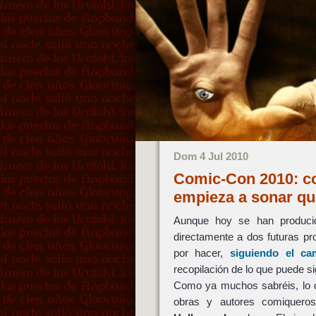
Dom 4 Jul 2010
Comic-Con 2010: co
empieza a sonar q
Aunque hoy se han producid
directamente a dos futuras p
por hacer,
siguiendo el ca
recopilación de lo que puede sig
Como ya muchos sabréis, lo q
obras y autores comiqueros