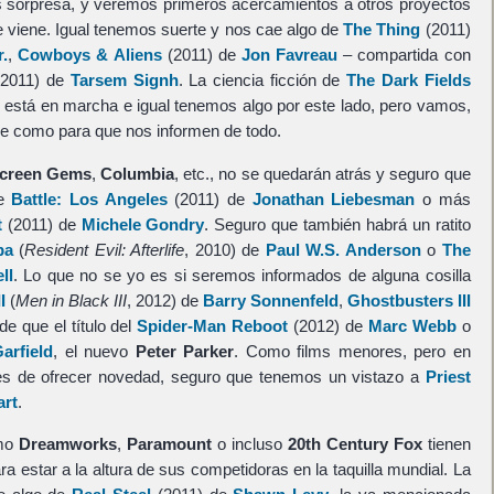
 sorpresa, y veremos primeros acercamientos a otros proyectos
e viene. Igual tenemos suerte y nos cae algo de
The Thing
(2011)
r.
,
Cowboys & Aliens
(2011) de
Jon Favreau
– compartida con
2011) de
Tarsem Signh
. La ciencia ficción de
The Dark Fields
está en marcha e igual tenemos algo por este lado, pero vamos,
 como para que nos informen de todo.
creen Gems
,
Columbia
, etc., no se quedarán atrás y seguro que
de
Battle: Los Angeles
(2011) de
Jonathan Liebesman
o más
t
(2011) de
Michele Gondry
. Seguro que también habrá un ratito
ba
(
Resident Evil: Afterlife
, 2010) de
Paul W.S. Anderson
o
The
ll
. Lo que no se yo es si seremos informados de alguna cosilla
I
(
Men in Black III
, 2012) de
Barry Sonnenfeld
,
Ghostbusters III
e que el título del
Spider-Man Reboot
(2012) de
Marc Webb
o
arfield
, el nuevo
Peter Parker
. Como films menores, pero en
bles de ofrecer novedad, seguro que tenemos un vistazo a
Priest
art
.
omo
Dreamworks
,
Paramount
o incluso
20th Century Fox
tienen
ra estar a la altura de sus competidoras en la taquilla mundial. La