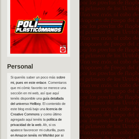
Personal
Si queréis saber un poco más
sobre
mi, pues en este enlace
. Comentaros
que mi cómic favorito se merece una
sección en mi web, así que aquí
tenéis disponible una
guía detallada
del universo Hellboy
. El contenido de
este blog está bajo una
licencia de
Creative Commons
y como último
agregado aquí tenéis la
política de
privacidad de la web
. Ah, si os
apatece favorecer mi culturilla, pues
en Amazon tenéis mi Wishlist por si