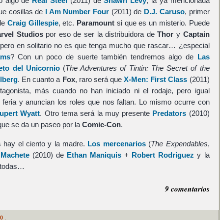
ro algo de
Real Steel
(2011) de
Shawn Levy
, la ya mencionada
e cosillas de
I Am Number Four
(2011) de
D.J. Caruso
, primer
de
Craig Gillespie
, etc.
Paramount
si que es un misterio. Puede
rvel Studios
por eso de ser la distribuidora de
Thor
y
Captain
 pero en solitario no es que tenga mucho que rascar… ¿especial
ams
? Con un poco de suerte también tendremos algo de
Las
eto del Unicornio
(
The Adventures of Tintin: The Secret of the
lberg
. En cuanto a
Fox
, raro será que
X-Men: First Class
(2011)
agonista, más cuando no han iniciado ni el rodaje, pero igual
a feria y anuncian los roles que nos faltan. Lo mismo ocurre con
upert Wyatt
. Otro tema será la muy presente
Predators
(2010)
que se da un paseo por la
Comic-Con
.
hay el ciento y la madre.
Los mercenarios
(
The Expendables
,
,
Machete
(2010) de
Ethan Maniquis
+
Robert Rodriguez
y la
r todas…
9 comentarios
0
.