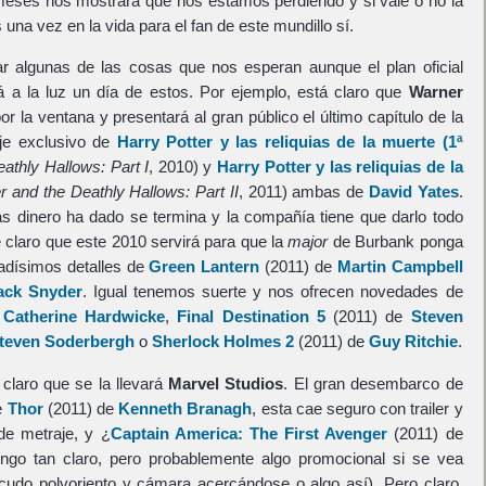
eses nos mostrará qué nos estamos perdiendo y si vale o no la
na vez en la vida para el fan de este mundillo sí.
algunas de las cosas que nos esperan aunque el plan oficial
 a la luz un día de estos. Por ejemplo, está claro que
Warner
por la ventana y presentará al gran público el último capítulo de la
je exclusivo de
Harry Potter y las reliquias de la muerte (1ª
athly Hallows: Part I
, 2010) y
Harry Potter y las reliquias de la
r and the Deathly Hallows: Part II
, 2011) ambas de
David Yates
.
s dinero ha dado se termina y la compañía tiene que darlo todo
e claro que este 2010 servirá para que la
major
de Burbank ponga
adísimos detalles de
Green Lantern
(2011) de
Martin Campbell
ack Snyder
. Igual tenemos suerte y nos ofrecen novedades de
e
Catherine Hardwicke
,
Final Destination 5
(2011) de
Steven
teven Soderbergh
o
Sherlock Holmes 2
(2011) de
Guy Ritchie
.
claro que se la llevará
Marvel Studios
. El gran desembarco de
e
Thor
(2011) de
Kenneth Branagh
, esta cae seguro con trailer y
de metraje, y ¿
Captain America: The First Avenger
(2011) de
engo tan claro, pero probablemente algo promocional si se vea
udo polvoriento y cámara acercándose o algo así). Pero claro,