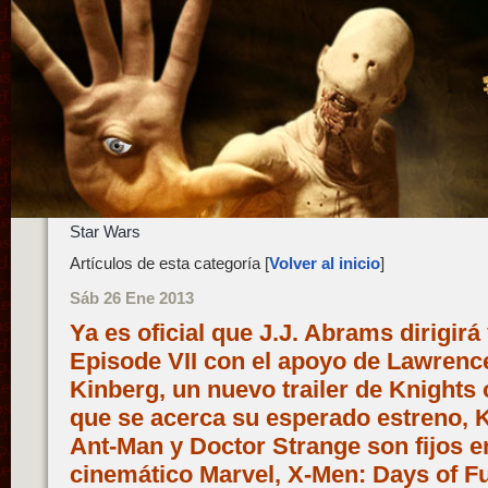
Star Wars
Artículos de esta categoría [
Volver al inicio
]
Sáb 26 Ene 2013
Ya es oficial que J.J. Abrams dirigirá
Episode VII con el apoyo de Lawren
Kinberg, un nuevo trailer de Knight
que se acerca su esperado estreno, K
Ant-Man y Doctor Strange son fijos en
cinemático Marvel, X-Men: Days of Fu