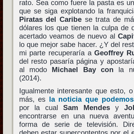
rato. Sea como fuere la pasta es un
que se siga explotando la franquic
Piratas del Caribe
se trata de má
dólares los que tienen la culpa de
acertado veamos de nuevo al
Capi
lo que mejor sabe hacer. ¿Y del res
mi parte recuperaría a
Geoffrey R
del resto pasaría página y apostar
al modo
Michael Bay con
la n
(2014).
Igualmente interesante que esto, 
más, es
la noticia que podemos
por la cual
Sam Mendes
y
Jo
encontrarse en una nueva avent
forma de serie de televisión. Dir
deben estar supercontentos por el 