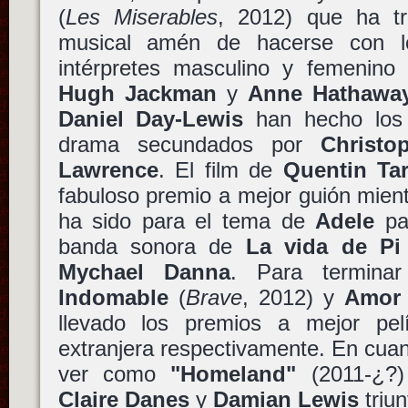
(
Les Miserables
, 2012) que ha tr
musical amén de hacerse con l
intérpretes masculino y femenino
Hugh Jackman
y
Anne Hathawa
Daniel Day-Lewis
han hecho los 
drama secundados por
Christo
Lawrence
. El film de
Quentin Tar
fabuloso premio a mejor guión mient
ha sido para el tema de
Adele
pa
banda sonora de
La vida de Pi
Mychael Danna
. Para terminar
Indomable
(
Brave
, 2012) y
Amor
llevado los premios a mejor pel
extranjera respectivamente. En cua
ver como
"Homeland"
(2011-¿?)
Claire Danes
y
Damian Lewis
triu