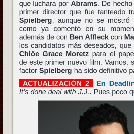
que luchara por
Abrams
. De hecho 
primer director que fue tanteado tr
Spielberg
, aunque no se mostró 
como ya comentó en su momen
además de con
Ben Affleck
con
Ma
los candidatos más deseados, que s
Chlöe Grace Moretz
para el papel
de este primer nuevo film. Vamos, 
factor
Spielberg
ha sido definitivo p
ACTUALIZACIÓN 2
En Deadli
It’s done deal with J.J.
. Pues poco q