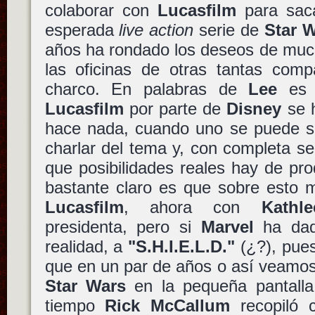
colaborar con
Lucasfilm
para sac
esperada
live action
serie de
Star 
años ha rondado los deseos de much
las oficinas de otras tantas comp
charco. En palabras de
Lee
es 
Lucasfilm
por parte de
Disney
se 
hace nada, cuando uno se puede se
charlar del tema y, con completa se
que posibilidades reales hay de pro
bastante claro es que sobre esto 
Lucasfilm
, ahora con
Kathl
presidenta, pero si
Marvel
ha dad
realidad, a
"S.H.I.E.L.D."
(¿?), pues
que en un par de años o así veamos
Star Wars
en la pequeña pantalla
tiempo
Rick McCallum
recopiló 