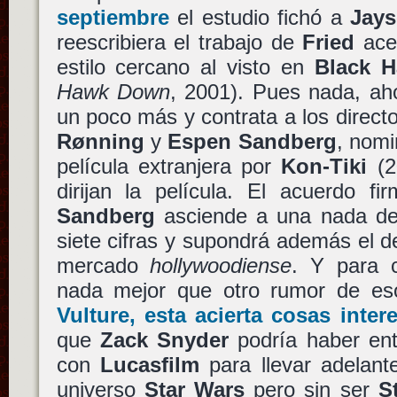
septiembre
el estudio fichó a
Jays
reescribiera el trabajo de
Fried
ace
estilo cercano al visto en
Black H
Hawk Down
, 2001). Pues nada, a
un poco más y contrata a los direc
Rønning
y
Espen Sandberg
, nomi
película extranjera por
Kon-Tiki
(2
dirijan la película. El acuerdo 
Sandberg
asciende a una nada des
siete cifras y supondrá además el d
mercado
hollywoodiense
. Y para c
nada mejor que otro rumor de es
Vulture, esta acierta cosas intere
que
Zack Snyder
podría haber ent
con
Lucasfilm
para llevar adelant
universo
Star Wars
pero sin ser
S