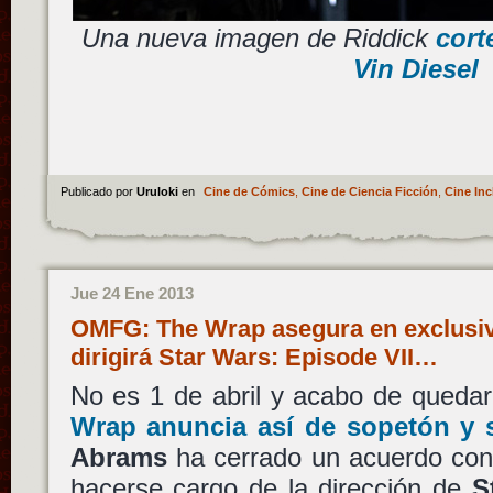
Una nueva imagen de Riddick
cort
Vin Diesel
Publicado por
Uruloki
en
Cine de Cómics
,
Cine de Ciencia Ficción
,
Cine Inc
Jue 24 Ene 2013
OMFG: The Wrap asegura en exclusiv
dirigirá Star Wars: Episode VII…
No es 1 de abril y acabo de quedarm
Wrap anuncia así de sopetón y s
Abrams
ha cerrado un acuerdo co
hacerse cargo de la dirección de
S