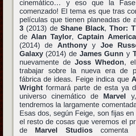
cinemático… y eso que la Fase
comenzado! El tema es que tras co
películas que tienen planeadas de 
3
(2013) de
Shane Black
,
Thor: 
de
Alan Taylor
,
Captain America
(2014) de
Anthony
y
Joe Russ
Galaxy
(2014) de
James Gunn
y
nuevamente de
Joss Whedon
, e
trabajar sobre la nueva era de pe
fábrica de ideas. Feige indica que
A
Wright
formará parte de esta ya 
universo cinemático de
Marvel
y,
tendremos la largamente comentad
Esas dos, según Feige, son fijas en 
el resto de cosas que veremos el p
de
Marvel Studios
comenta q