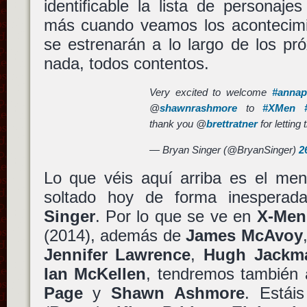
identificable la lista de personaj
más cuando veamos los acontecimie
se estrenarán a lo largo de los pr
nada, todos contentos.
Very excited to welcome
#annap
@
shawnrashmore
to
#XMen
thank you @
brettratner
for letting 
— Bryan Singer (@BryanSinger)
2
Lo que véis aquí arriba es el men
soltado hoy de forma inespera
Singer
. Por lo que se ve en
X-Men
(2014), además de
James McAvoy
Jennifer Lawrence
,
Hugh Jackm
Ian McKellen
, tendremos también
Page
y
Shawn Ashmore
. Estái