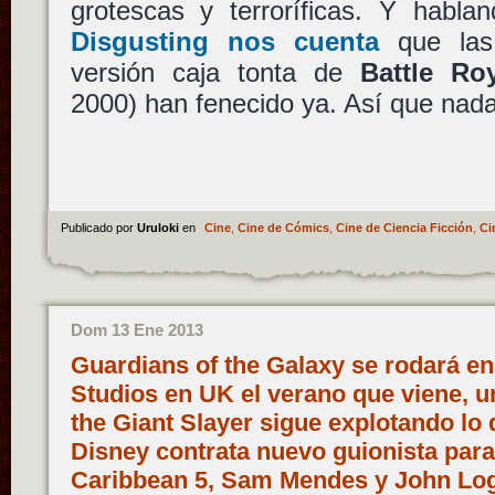
grotescas y terroríficas. Y habla
Disgusting nos cuenta
que las 
versión caja tonta de
Battle Ro
2000) han fenecido ya. Así que nad
Publicado por
Uruloki
en
Cine
,
Cine de Cómics
,
Cine de Ciencia Ficción
,
Ci
Dom 13 Ene 2013
Guardians of the Galaxy se rodará e
Studios en UK el verano que viene, u
the Giant Slayer sigue explotando lo
Disney contrata nuevo guionista para 
Caribbean 5, Sam Mendes y John Lo