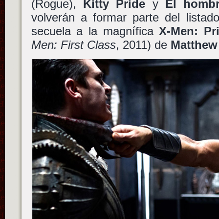
(Rogue),
Kitty Pride
y
El hombr
volverán a formar parte del lista
secuela a la magnífica
X-Men: Pr
Men: First Class
, 2011) de
Matthew