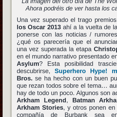
La imagen del otro día de The Wo
Ahora podréis de ver hasta los ca
Una vez superado el trago premios
los Oscar 2013
ahí a la vuelta de l
ponerse con las noticias / rumores
¿qué os parecería que el anunci
una vez superada la etapa
Christo
en el mundo narrativo presentado e
Asylum
? Esta posibilidad trasc
descubrirse,
Superhero Hype! m
Bros.
se ha hecho con un buen pu
que rezan todos sobre el tema… aun
hay de todo un poco. Algunos son 
Arkham Legend
,
Batman Arkha
Arkham Stories
, y otros ponen en
compañía de Burbank sea enf