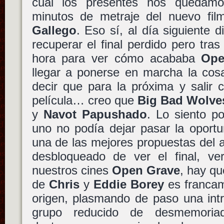
cual los presentes nos quedamo
minutos de metraje del nuevo fi
Gallego
. Eso sí, al día siguiente 
recuperar el final perdido pero tras
hora para ver cómo acababa
Ope
llegar a ponerse en marcha la cos
decir que para la próxima y salir c
película… creo que
Big Bad Wolve
y
Navot Papushado
. Lo siento p
uno no podía dejar pasar la oportu
una de las mejores propuestas del añ
desbloqueado de ver el final, v
nuestros cines
Open Grave
, hay qu
de
Chris
y
Eddie Borey
es francam
origen, plasmando de paso una intr
grupo reducido de desmemoriad