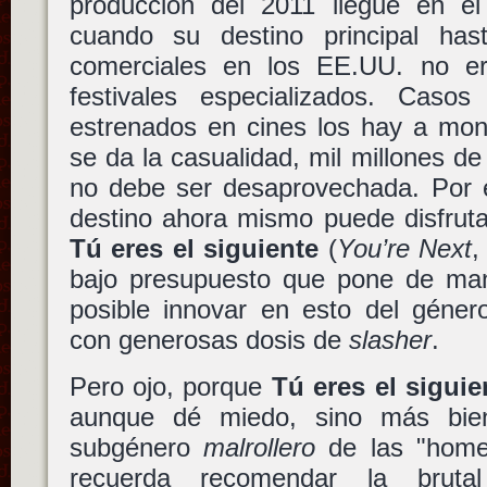
producción del 2011 llegue en e
cuando su destino principal has
comerciales en los EE.UU. no er
festivales especializados. Caso
estrenados en cines los hay a mon
se da la casualidad, mil millones d
no debe ser desaprovechada. Por e
destino ahora mismo puede disfruta
Tú eres el siguiente
(
You’re Next
,
bajo presupuesto que pone de mani
posible innovar en esto del géner
con generosas dosis de
slasher
.
Pero ojo, porque
Tú eres el siguie
aunque dé miedo, sino más bi
subgénero
malrollero
de las "home
recuerda recomendar la bruta