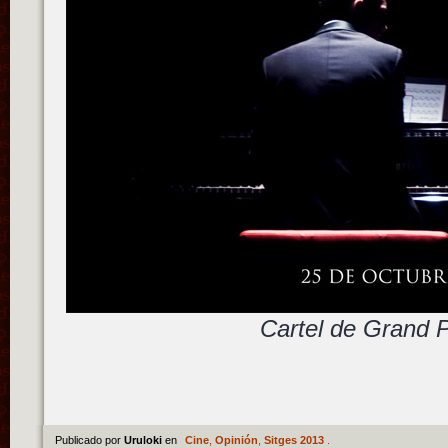
Cartel de Grand 
Publicado por
Uruloki
en
Cine
,
Opinión
,
Sitges 2013
.