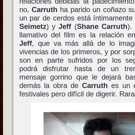
relaciones debidas la padecimiento
no,
Carruth
ha parido un coñazo su
un par de cerdos está íntimamente
Seimetz
) y
Jeff
(
Shane Carruth
).
llamativo del film es la relación e
Jeff
, que va más allá de lo imag
vivencias de los primeros, y por so
son en parte sufridos por los se
podrá disfrutar hasta de un tre
mensaje gorrino que le dejará bas
demás la obra de
Carruth
es un e
festivales pero difícil de digerir. Rara