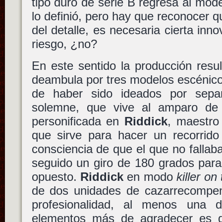
tipo duro de serie B regresa al mod
lo definió, pero hay que reconocer q
del detalle, es necesaria cierta inn
riesgo, ¿no?
En este sentido la producción resu
deambula por tres modelos escénico
de haber sido ideados por sepa
solemne, que vive al amparo de
personificada en
Riddick
, maestro
que sirve para hacer un recorrido
consciencia de que el que no fallab
seguido un giro de 180 grados para
opuesto.
Riddick
en modo
killer on
de dos unidades de cazarrecompe
profesionalidad, al menos una 
elementos más de agradecer es q