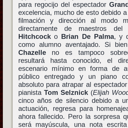
para regocijo del espectador
Gran
excelencia, mucho de esto debido a
filmación y dirección al modo 
directamente de maestros de
Hitchcock
o
Brian De Palma
, y
como alumno aventajado. Si bie
Chazelle
no es tampoco sobreco
resultará hasta conocido, el di
escenario mínimo en forma de au
público entregado y un piano co
absoluto para atrapar al espectador 
pianista
Tom Selznick
(
Elijah Woo
cinco años de silencio debido a u
actuación, regresa para homenaje
ahora fallecido. Pero la sorpresa 
será mayúscula, una nota escrita 