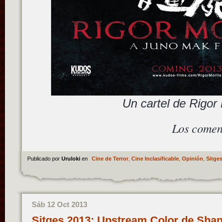
Un cartel de Rigor 
Los comen
Publicado por
Uruloki
en
Cine de Terror
,
Cine Inclasificable
,
Opinión
,
Sitge
Sáb 12 Oct 2013
Sitges 2013: Upstream Color de Sha