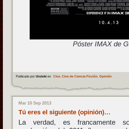
Póster IMAX de Gr
Publicado por
Uruloki
en
Cine
,
Cine de Ciencia Ficción
,
Opinión
.
Mar 10 Sep 2013
Tú eres el siguiente (opinión)…
La verdad, es francamente so