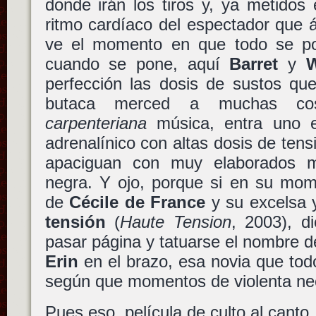
donde irán los tiros y, ya metidos
ritmo cardíaco del espectador que 
ve el momento en que todo se p
cuando se pone, aquí
Barret
y
W
perfección las dosis de sustos que
butaca merced a muchas cos
carpenteriana
música, entra uno
adrenalínico con altas dosis de te
apaciguan con muy elaborados 
negra. Y ojo, porque si en su m
de
Cécile de France
y su excelsa 
tensión
(
Haute Tension
, 2003), d
pasar página y tatuarse el nombre 
Erin
en el brazo, esa novia que tod
según que momentos de violenta ne
Pues eso, película de culto al canto.