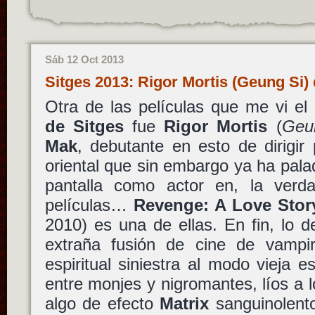
Sáb 12 Oct 2013
Sitges 2013: Rigor Mortis (Geung Si
Otra de las películas que me vi el
de Sitges
fue
Rigor Mortis
(
Geu
Mak
, debutante en esto de dirigir
oriental que sin embargo ya ha palad
pantalla como actor en, la verd
películas…
Revenge: A Love Stor
2010) es una de ellas. En fin, lo 
extraña fusión de cine de vampiro
espiritual siniestra al modo vieja e
entre monjes y nigromantes, líos a 
algo de efecto
Matrix
sanguinolent