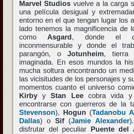
Marvel Studios
vuelve a la carga 
una película desigual y extremada
entorno en el que tengan lugar los 
lado tenemos la magnificencia de 
como
Asgard
, donde el de
inconmensurable y donde el trab
parangón, o
Jotunheim
, tierra
imaginada. En esos mundos la hist
mucha soltura encontrando un medio
las vicisitudes de los personajes y s
momentos cuanto el universo com
Kirby
y
Stan Lee
cobra vida y
encontrarse con guerreros de la t
Stevenson
),
Hogun
(
Tadanobu A
Dallas
) o
Sif
(
Jamie Alexander
)
disfrutar del peculiar
Puente del 