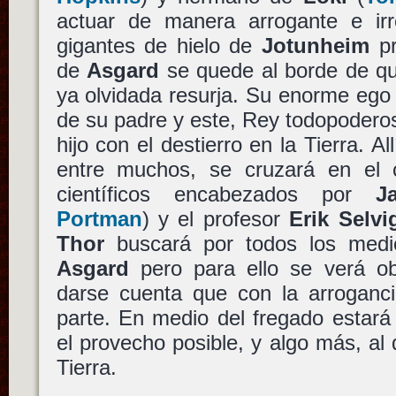
actuar de manera arrogante e irr
gigantes de hielo de
Jotunheim
pr
de
Asgard
se quede al borde de qu
ya olvidada resurja. Su enorme ego
de su padre y este, Rey todopoderos
hijo con el destierro en la Tierra. Al
entre muchos, se cruzará en el 
científicos encabezados por
J
Portman
) y el profesor
Erik Selvi
Thor
buscará por todos los medi
Asgard
pero para ello se verá o
darse cuenta que con la arroganc
parte. En medio del fregado estar
el provecho posible, y algo más, al
Tierra.