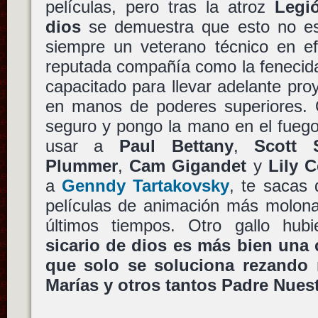
películas, pero tras la atroz
Legi
dios
se demuestra que esto no es
siempre un veterano técnico en ef
reputada compañía como la feneci
capacitado para llevar adelante proy
en manos de poderes superiores. O
seguro y pongo la mano en el fuego
usar a
Paul Bettany
,
Scott 
Plummer
,
Cam Gigandet
y
Lily C
a
Genndy Tartakovsky
, te sacas
películas de animación más molona
últimos tiempos. Otro gallo hub
sicario de dios es más bien una 
que solo se soluciona rezando
Marías y otros tantos Padre Nues