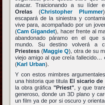
atacar. Traicionando a su líder e
Orelas
(
Christopher Plummer
escapará de la siniestra y contam
vive para, acompañado por un jov
(
Cam Gigandet
), hacer frente al m
abandonado páramo en el que s
mundo. Su destino volverá a c
Priestess
(
Maggie Q
), otra de su 
viejo amigo al que creía fallecido…
(
Karl Urban
).
Y con estos mimbres argumentale
una historia que titula
El sicario de
la obra gráfica
"Priest"
, y que tran
generoso, donde un 3D plano y car
un film ya de por si oscuro y orien