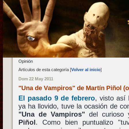
Opinión
Artículos de esta categoría [
Volver al inicio
]
Dom 22 May 2011
"Una de Vampiros" de Martín Piñol (
El pasado 9 de febrero
, visto as
ya ha llovido, tuve la ocasión de co
"Una de Vampiros"
del curioso 
Piñol
. Como bien puntualizo "t