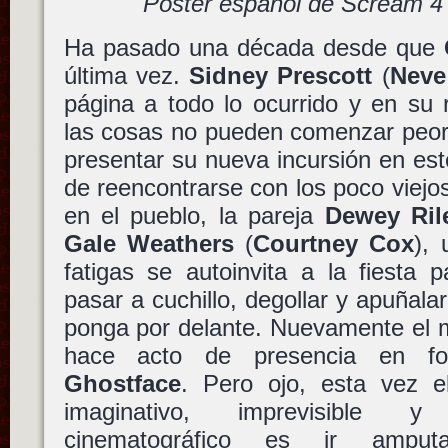
Póster español de Scream 
Ha pasado una década desde que
última vez.
Sidney Prescott
(
Neve
página a todo lo ocurrido y en su
las cosas no pueden comenzar peor.
presentar su nueva incursión en esto
de reencontrarse con los poco viej
en el pueblo, la pareja
Dewey Ril
Gale Weathers
(
Courtney Cox
),
fatigas se autoinvita a la fiesta p
pasar a cuchillo, degollar y apuñala
ponga por delante. Nuevamente el m
hace acto de presencia en 
Ghostface
. Pero ojo, esta vez e
imaginativo, imprevisible 
cinematográfico es ir amputa