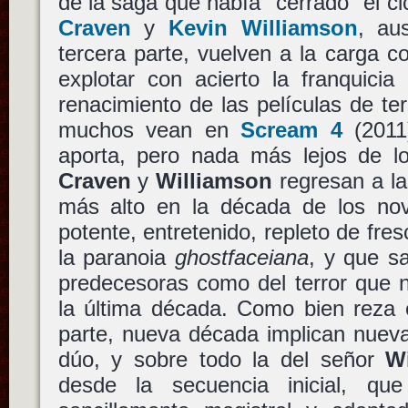
de la saga que había "cerrado" el c
Craven
y
Kevin Williamson
, au
tercera parte, vuelven a la carga 
explotar con acierto la franquici
renacimiento de las películas de te
muchos vean en
Scream 4
(2011
aporta, pero nada más lejos de lo
Craven
y
Williamson
regresan a la
más alto en la década de los no
potente, entretenido, repleto de fres
la paranoia
ghostfaceiana
, y que s
predecesoras como del terror que
la última década. Como bien reza 
parte, nueva década implican nueva
dúo, y sobre todo la del señor
W
desde la secuencia inicial, q