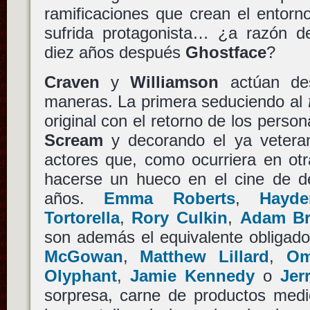
ramificaciones que crean el entor
sufrida protagonista… ¿a razón d
diez años después
Ghostface
?
Craven
y
Williamson
actúan de
maneras. La primera seduciendo al
original con el retorno de los person
Scream
y decorando el ya vetera
actores que, como ocurriera en ot
hacerse un hueco en el cine de d
años.
Emma Roberts
,
Hayde
Tortorella
,
Rory Culkin
,
Adam B
son además el equivalente obligad
McGowan
,
Matthew Lillard
,
Om
Olyphant
,
Jamie Kennedy
o
Jer
sorpresa, carne de productos medi