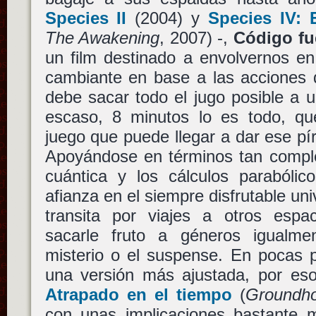
Species II
(2004) y
Species IV: 
The Awakening
, 2007) -,
Código fu
un film destinado a envolvernos en
cambiante en base a las acciones d
debe sacar todo el jugo posible a 
escaso, 8 minutos lo es todo, q
juego que puede llegar a dar ese pír
Apoyándose en términos tan compl
cuántica y los cálculos parabólic
afianza en el siempre disfrutable un
transita por viajes a otros esp
sacarle fruto a géneros igualme
misterio o el suspense. En pocas 
una versión más ajustada, por eso
Atrapado en el tiempo
(
Groundh
con unas implicaciones bastante 