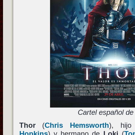
Cartel español de
Thor
(
Chris Hemsworth
), hi
Hopkins
) y hermano de
Loki
(
To