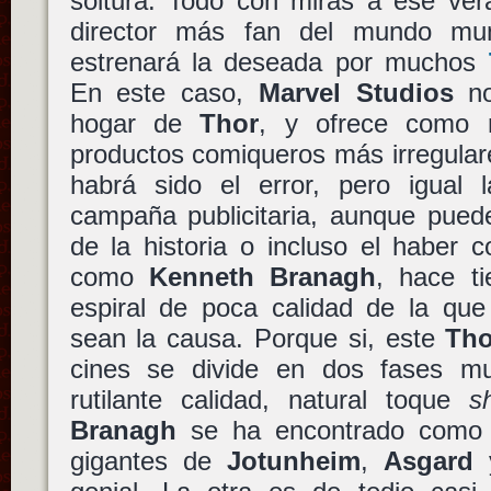
soltura. Todo con miras a ese ver
director más fan del mundo mu
estrenará la deseada por muchos
En este caso,
Marvel Studios
no
hogar de
Thor
, y ofrece como 
productos comiqueros más irregulare
habrá sido el error, pero igual 
campaña publicitaria, aunque pued
de la historia o incluso el haber 
como
Kenneth Branagh
, hace t
espiral de poca calidad de la que 
sean la causa. Porque si, este
Tho
cines se divide en dos fases mu
rutilante calidad, natural toque
s
Branagh
se ha encontrado como 
gigantes de
Jotunheim
,
Asgard
y