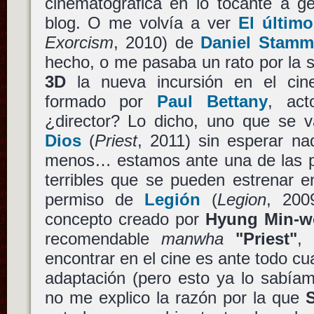
cinematográfica en lo tocante a g
blog. O me volvía a ver
El últim
Exorcism
, 2010) de
Daniel Stam
hecho, o me pasaba un rato por la s
3D
la nueva incursión en el cin
formado por
Paul Bettany
, ac
¿director? Lo dicho, uno que se 
Dios
(
Priest
, 2011) sin esperar n
menos… estamos ante una de las pe
terribles que se pueden estrenar e
permiso de
Legión
(
Legion
, 200
concepto creado por
Hyung Min-w
recomendable
manwha
"Priest"
,
encontrar en el cine es ante todo c
adaptación (pero esto ya lo sabía
no me explico la razón por la que