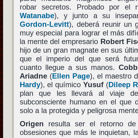
robar secretos. Probado por el 
Watanabe
), y junto a su insep
Gordon-Levitt
), deberá reunir un 
muy especial para lograr el más difí
la mente del empresario
Robert Fis
hijo de un gran magnate en sus últi
que el imperio del que será fut
cuanto llegue a sus manos.
Cobb
Ariadne
(
Ellen Page
), el maestro d
Hardy
), el químico
Yusuf
(
Dileep 
plan que les llevará al viaje defi
subconsciente humano en el que d
solo a la protegida y peligrosa ment
Origen
resulta ser el retorno d
obsesiones que más le inquietan, la