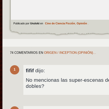
Publicado por
Uruloki
en
Cine de Ciencia Ficción
,
Opinión
.
74 COMENTARIOS
EN
ORIGEN / INCEPTION (OPINIÓN)…
1
fifif
dijo:
No mencionas las super-escenas d
dobles?