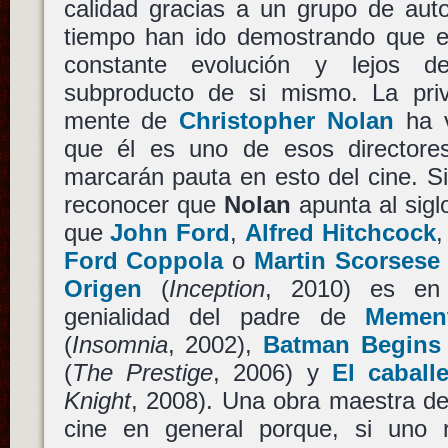
calidad gracias a un grupo de auto
tiempo han ido demostrando que el
constante evolución y lejos d
subproducto de si mismo. La privi
mente de
Christopher Nolan
ha v
que él es uno de esos director
marcarán pauta en esto del cine. S
reconocer que
Nolan
apunta al siglo
que
John Ford
,
Alfred Hitchcock
Ford Coppola
o
Martin Scorsese
Origen
(
Inception
, 2010) es en 
genialidad del padre de
Memen
(
Insomnia
, 2002),
Batman Begins
(
The Prestige
, 2006) y
El caball
Knight
, 2008). Una obra maestra de 
cine en general porque, si uno