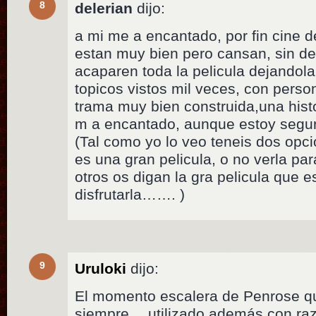
8
delerian
dijo:
a mi me a encantado, por fin cine 
estan muy bien pero cansan, sin d
acaparen toda la pelicula dejandola
topicos vistos mil veces, con perso
trama muy bien construida,una histor
m a encantado, aunque estoy segur
(Tal como yo lo veo teneis dos op
es una gran pelicula, o no verla pa
otros os digan la gra pelicula que 
disfrutarla……. )
9
Uruloki
dijo:
El momento escalera de Penrose q
siempre… utilizado además con raz