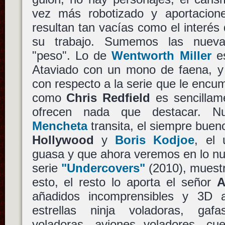
vez más robotizado y aportacio
resultan tan vacías como el interé
su trabajo. Sumemos las nueva
"peso". Lo de
Wentworth Miller
es
Ataviado con un mono de faena, y
con respecto a la serie que le encum
como
Chris Redfield
es sencillame
ofrecen nada que destacar. N
Mencheta
transita, el siempre bue
Hollywood
y
Boris Kodjoe
, el 
guasa y que ahora veremos en lo n
serie
"Undercovers"
(2010), muestr
esto, el resto lo aporta el señor
A
añadidos incomprensibles y 3D 
estrellas ninja voladoras, gaf
voladoras, aviones voladores, cue