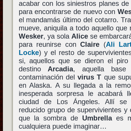
acabar con los siniestros planes d
para encontrarse de nuevo con
Wes
el mandamás último del cotarro. Tras
mueve, aniquila a todo aquello que r
Wesker
, ya sola
Alice
se embarcará
para reunirse con
Claire
(
Ali Lar
Locke
) y el resto de superviviente
si, aquellos que se dieron el piro
destino
Arcadia
, aquella base 
contaminación del
virus T
que supu
en Alaska. A su llegada a la remo
inesperada sorpresa le acabará ll
ciudad de Los Ángeles. Allí se 
reducido grupo de supervivientes y
que la sombra de
Umbrella
es m
cualquiera puede imaginar…