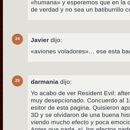
«humana» y esperemos que en la qui
de verdad y no sea un batiburrillo c
24
Javier
dijo:
«aviones voladores»… ese esta bac
25
darmania
dijo:
Yo acabo de ver Resident Evil: afterl
muy desepcionado. Concuerdo al 10
esitor de esta pagina. Quisieron ap
3D y se olvidaron de una buena his
viendo mucho efecto y poca emoci
Antes que nada, si, los efectos padr