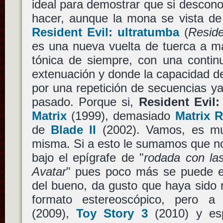
ideal para demostrar que si descon
hacer, aunque la mona se vista d
Resident Evil: ultratumba
(
Residen
es una nueva vuelta de tuerca a m
tónica de siempre, con una continu
extenuación y donde la capacidad de
por una repetición de secuencias ya 
pasado. Porque si,
Resident Evil:
Matrix
(1999), demasiado
Matrix 
de
Blade II
(2002). Vamos, es m
misma. Si a esto le sumamos que no
bajo el epígrafe de "
rodada con la
Avatar
" pues poco más se puede es
del bueno, da gusto que haya sido
formato estereoscópico, pero a
(2009),
Toy Story 3
(2010) y esp