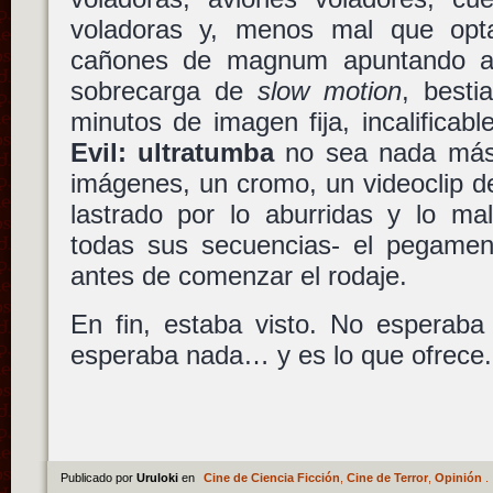
voladoras y, menos mal que opta
cañones de magnum apuntando al 
sobrecarga de
slow motion
, besti
minutos de imagen fija, incalifica
Evil: ultratumba
no sea nada más q
imágenes, un cromo, un videoclip d
lastrado por lo aburridas y lo ma
todas sus secuencias- el pegamen
antes de comenzar el rodaje.
En fin, estaba visto. No esperab
esperaba nada… y es lo que ofrece.
Publicado por
Uruloki
en
Cine de Ciencia Ficción
,
Cine de Terror
,
Opinión
.