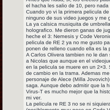
el hacha les salio de 10, pero nada
Cuando yo vi la primera pelicula d
ninguno de sus video juegos y me 
La ya calsica musiquita de umbrella
holografico. Me dieron ganas de ju
heche el 3: Nemesis y Code Veronic
pelicula de RE 2 ya no me gusto para
ponen de relleno cuando ella es la 
A Carlos Olivera tambien no le dan
a Nicolas que aunque en el videoju
en la pelicula se muere en un 2×3.
de cambio en la trama. Ademas me 
personaje de Alece (Milla Jovovich)n
saga. Aunque debo admitir que la hi
Virus-T es mucho mejor que la histo
mi ver.
La pelicula re RE 3 no se ni siquie
(posiblemente muy poco en Code Ve