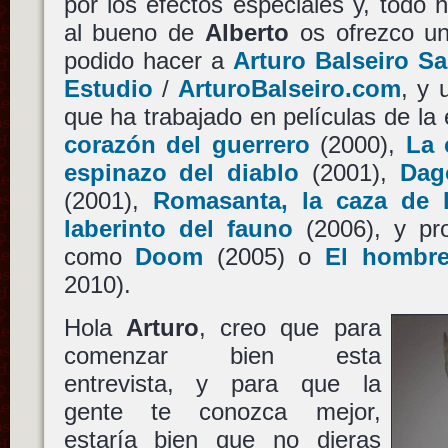
por los efectos especiales y, todo h
al bueno de
Alberto
os ofrezco un
podido hacer a
Arturo Balseiro S
Estudio
/
ArturoBalseiro.com
, y 
que ha trabajado en películas de la
corazón del guerrero
(2000),
La 
espinazo del diablo
(2001),
Dag
(2001),
Romasanta, la caza de l
laberinto del fauno
(2006), y pro
como
Doom
(2005) o
El hombre
2010).
Hola
Arturo
, creo que para
comenzar bien esta
entrevista, y para que la
gente te conozca mejor,
estaría bien que no dieras