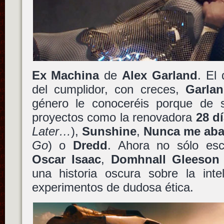
Ex Machina
de
Alex Garland
. El
del cumplidor, con creces,
Garla
género le conoceréis porque de 
proyectos como la renovadora
28 d
Later…
),
Sunshine
,
Nunca me ab
Go
) o
Dredd
. Ahora no sólo escr
Oscar Isaac
,
Domhnall Gleeson
una historia oscura sobre la inteli
experimentos de dudosa ética.