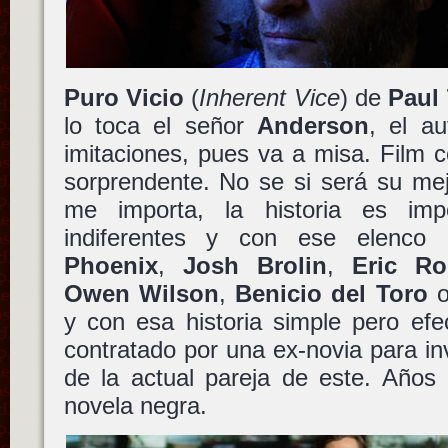
Puro Vicio
(
Inherent Vice
) de
Paul
lo toca el señor
Anderson
, el a
imitaciones, pues va a misa. Film cor
sorprendente. No se si será su mej
me importa, la historia es im
indiferentes y con ese elenco
Phoenix
,
Josh Brolin
,
Eric Ro
Owen Wilson
,
Benicio del Toro
y con esa historia simple pero efe
contratado por una ex-novia para inv
de la actual pareja de este. Años 
novela negra.