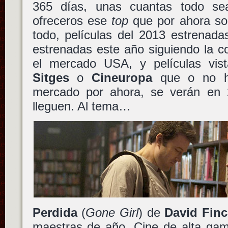
365 días, unas cuantas todo se
ofreceros ese
top
que por ahora sop
todo, películas del 2013 estrenada
estrenadas este año siguiendo la c
el mercado USA, y películas vi
Sitges
o
Cineuropa
que o no ha
mercado por ahora, se verán en 
lleguen. Al tema…
Perdida
(
Gone Girl
) de
David Finc
maestras de año. Cine de alta gam