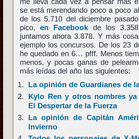
me lleva cada vez a pensar más 
se está merendando poco a poco al
de los 5.710 del diciembre pasad
pico,
en Facebook
de los 3.358
juntamos ahora 3.878. Y más cosa
ejemplo los concursos. De los 23 
he quedado en 6… pfff. Menos tiem
menos, y pocas ganas de pelearme.
más leídas del año las siguientes:
La opinión de Guardianes de l
Kylo Ren y otros nombres ya 
El Despertar de la Fuerza
La opinión de Capitán Améri
Invierno
Todos los personajes de X-Me