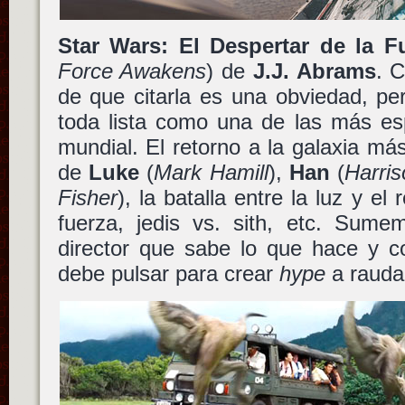
Star Wars: El Despertar de la F
Force Awakens
) de
J.J. Abrams
. 
de que citarla es una obviedad, pe
toda lista como una de las más e
mundial. El retorno a la galaxia más
de
Luke
(
Mark Hamill
),
Han
(
Harri
Fisher
), la batalla entre la luz y el
fuerza, jedis vs. sith, etc. Sume
director que sabe lo que hace y c
debe pulsar para crear
hype
a rauda