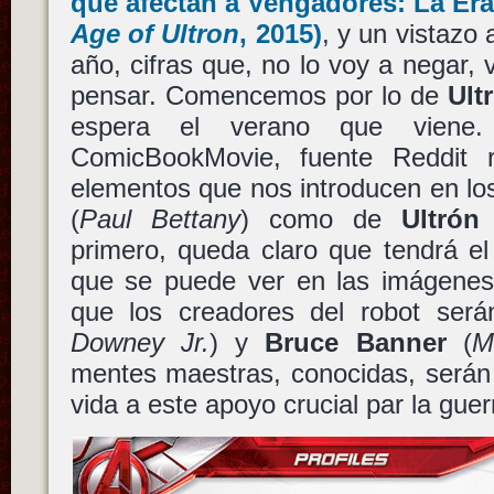
que afectan a
Vengadores: La Era
Age of Ultron
, 2015)
, y un vistazo 
año, cifras que, no lo voy a negar
pensar. Comencemos por lo de
Ult
espera el verano que viene
ComicBookMovie, fuente Reddit 
elementos que nos introducen en lo
(
Paul Bettany
) como de
Ultrón
primero, queda claro que tendrá el 
que se puede ver en las imágenes d
que los creadores del robot ser
Downey Jr.
) y
Bruce Banner
(
M
mentes maestras, conocidas, serán
vida a este apoyo crucial par la gue