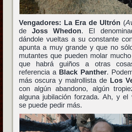
Vengadores: La Era de Ultrón
(
A
de
Joss Whedon
. El denomin
dándole vueltas a su constante con
apunta a muy grande y que no sólo
mutantes que pueden molar mucho d
que habrá guiños a otras cosa
referencia a
Black Panther
. Podem
más oscura y malrollista de
Los V
con algún abandono, algún tropiez
alguna jubilación forzada. Ah, y el
se puede pedir más.