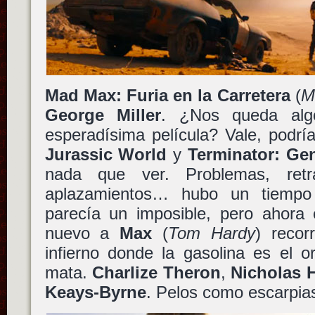
Mad Max: Furia en la Carretera
(
M
George Miller
. ¿Nos queda alg
esperadísima película? Vale, podrí
Jurassic World
y
Terminator: Ge
nada que ver. Problemas, retra
aplazamientos… hubo un tiem
parecía un imposible, pero ahora 
nuevo a
Max
(
Tom Hardy
) recor
infierno donde la gasolina es el o
mata.
Charlize Theron
,
Nicholas 
Keays-Byrne
. Pelos como escarpia