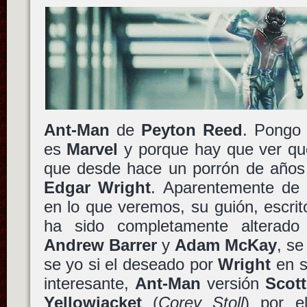
Ant-Man
de
Peyton Reed
. Pongo 
es
Marvel
y porque hay que ver qu
que desde hace un porrón de años p
Edgar Wright
. Aparentemente de
en lo que veremos, su guión, escrit
ha sido completamente alterad
Andrew Barrer
y
Adam McKay
, se
se yo si el deseado por
Wright
en s
interesante,
Ant-Man
versión
Scot
Yellowjacket
(
Corey Stoll
) por el