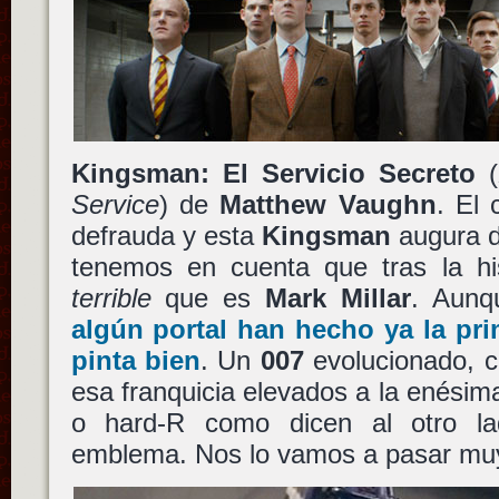
Kingsman: El Servicio Secreto
(
Service
) de
Matthew Vaughn
. El
defrauda y esta
Kingsman
augura d
tenemos en cuenta que tras la hi
terrible
que es
Mark Millar
. Aunq
algún portal han hecho ya la pri
pinta bien
. Un
007
evolucionado, c
esa franquicia elevados a la enésim
o hard-R como dicen al otro l
emblema. Nos lo vamos a pasar muy