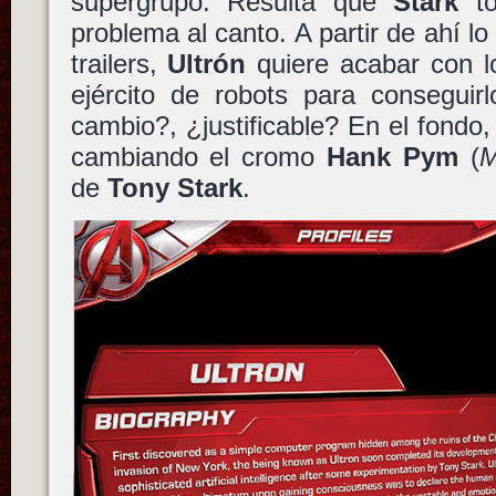
supergrupo. Resulta que
Stark
to
problema al canto. A partir de ahí l
trailers,
Ultrón
quiere acabar con l
ejército de robots para conseguir
cambio?, ¿justificable? En el fondo,
cambiando el cromo
Hank Pym
(
M
de
Tony Stark
.