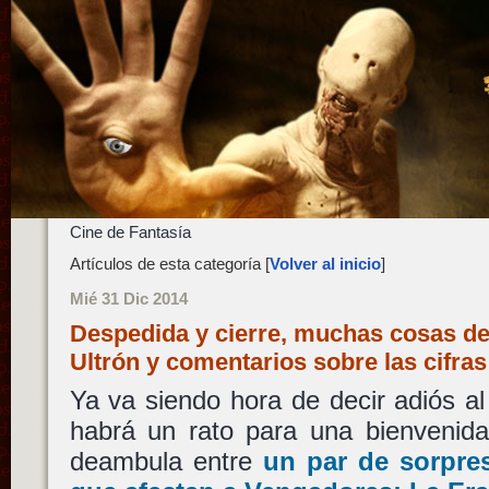
Cine de Fantasía
Artículos de esta categoría [
Volver al inicio
]
Mié 31 Dic 2014
Despedida y cierre, muchas cosas de
Ultrón y comentarios sobre las cifra
Ya va siendo hora de decir adiós 
habrá un rato para una bienvenida
deambula entre
un par de sorpre