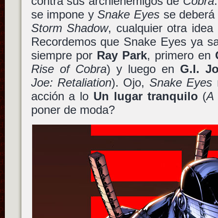
contra sus archienemigos de
Cobra
se impone y
Snake Eyes
se deberá 
Storm Shadow
, cualquier otra idea
Recordemos que Snake Eyes ya sal
siempre por
Ray Park
, primero en
Rise of Cobra
) y luego en
G.I. J
Joe: Retaliation
). Ojo,
Snake Eyes
acción a lo
Un lugar tranquilo
(
A 
poner de moda?