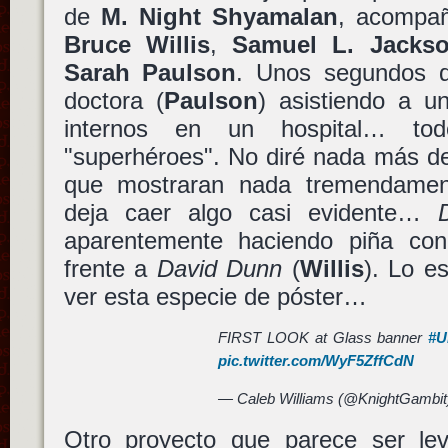
de
M. Night Shyamalan
, acompañ
Bruce Willis
,
Samuel L. Jacks
Sarah Paulson
. Unos segundos q
doctora (
Paulson
) asistiendo a u
internos en un hospital… tod
"superhéroes". No diré nada más de
que mostraran nada tremendament
deja caer algo casi evidente…
aparentemente haciendo piña c
frente a
David Dunn
(
Willis
). Lo e
ver esta especie de póster…
FIRST LOOK at Glass banner
#U
pic.twitter.com/WyF5ZffCdN
— Caleb Williams (@KnightGambi
Otro proyecto que parece ser lev