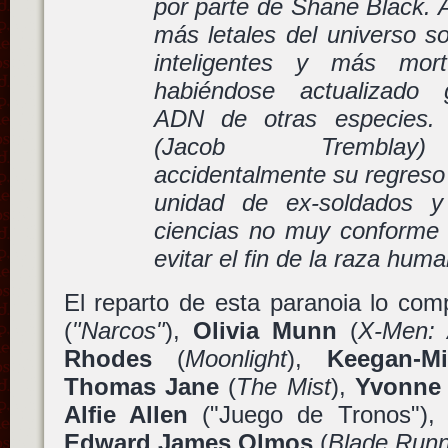
por parte de Shane Black. 
más letales del universo s
inteligentes y más mort
habiéndose actualizado 
ADN de otras especies.
(Jacob Tremblay)
accidentalmente su regreso 
unidad de ex-soldados y
ciencias no muy conforme
evitar el fin de la raza hum
El reparto de esta paranoia lo co
(
"Narcos"
),
Olivia Munn
(
X-Men: 
Rhodes
(
Moonlight
),
Keegan-M
Thomas Jane
(
The Mist
),
Yvonne 
Alfie Allen
("Juego de Tronos")
Edward James Olmos
(
Blade Runn