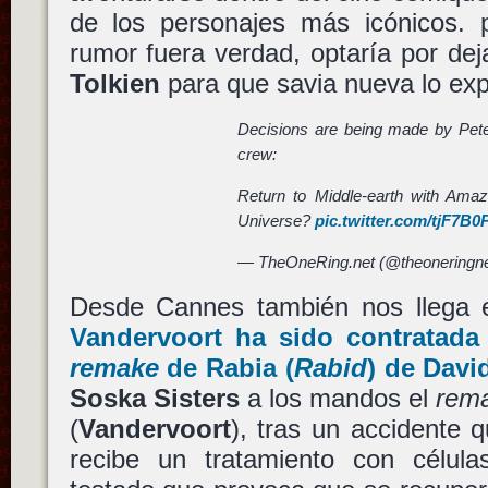
de los personajes más icónicos. p
rumor fuera verdad, optaría por de
Tolkien
para que savia nueva lo exp
Decisions are being made by Pet
crew:
Return to Middle-earth with Amaz
Universe?
pic.twitter.com/tjF7B
— TheOneRing.net (@theoneringn
Desde Cannes también nos llega 
Vandervoort
ha sido contratada 
remake
de
Rabia
(
Rabid
) de
Davi
Soska Sisters
a los mandos el
rem
(
Vandervoort
), tras un accidente q
recibe un tratamiento con célul