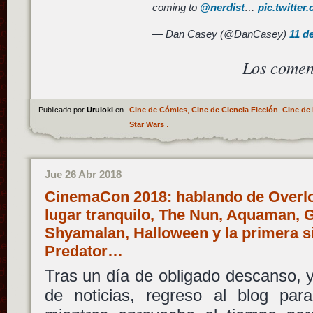
coming to
@nerdist
…
pic.twitte
— Dan Casey (@DanCasey)
11 d
Los comen
Publicado por
Uruloki
en
Cine de Cómics
,
Cine de Ciencia Ficción
,
Cine de 
Star Wars
.
Jue 26 Abr 2018
CinemaCon 2018: hablando de Overlor
lugar tranquilo, The Nun, Aquaman, G
Shyamalan, Halloween y la primera 
Predator…
Tras un día de obligado descanso, y
de noticias, regreso al blog para