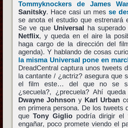
Tommyknockers
de
James Wa
Sanitsky
. Hace casi un mes
se de
se anota el estudio que estrenará 
Se ve que
Universal
ha superado 
Netflix
, y queda en el aire la pos
haga cargo de la dirección del fi
agenda). Y hablando de cosas curio
la misma
Universal
pone en marc
DreadCentral captura unos tweets 
la cantante / ¿actriz? asegura que s
el film este… del que no se 
¿secuela?, ¿precuela? Ahí queda 
Dwayne Johnson
y
Karl Urban
co
en primera persona. De los tweets 
que
Tony Giglio
podría dirigir e
engañar, poco promete viendo el pa