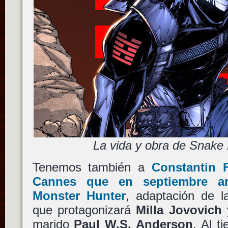
La vida y obra de Snake 
Tenemos también a
Constantin 
Cannes que en septiembre ar
Monster Hunter
, adaptación de l
que protagonizará
Milla Jovovich
y
marido
Paul W.S. Anderson
. Al t