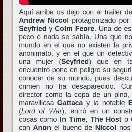
Aquí arriba os dejo con el trailer 
Andrew Niccol
protagonizado por
Seyfried
y
Colm Feore
. Una de es
poco o nada se sabía. Una que nos
mundo en el que no existen la priv
anonimato, y en el que un detectiv
una mujer (
Seyfried
) que en te
encuentro pone en peligro su seguri
conocer de su mundo, pues descub
crimen no ha desaparecido. Cu
director como la copa de un pino, 
maravillosa
Gattaca
y la notable
E
(
Lord of War
), entró en un consta
cosas como
In Time
,
The Host
o
con
Anon
el bueno de
Niccol
nos 