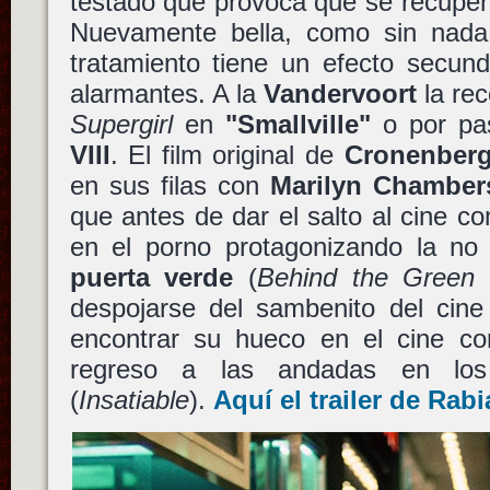
testado que provoca que se recuper
Nuevamente bella, como sin nada
tratamiento tiene un efecto secun
alarmantes. A la
Vandervoort
la re
Supergirl
en
"Smallville"
o por pa
VIII
. El film original de
Cronenber
en sus filas con
Marilyn Chamber
que antes de dar el salto al cine co
en el porno protagonizando la n
puerta verde
(
Behind the Green
despojarse del sambenito del cin
encontrar su hueco en el cine co
regreso a las andadas en l
(
Insatiable
).
Aquí el trailer de
Rabi