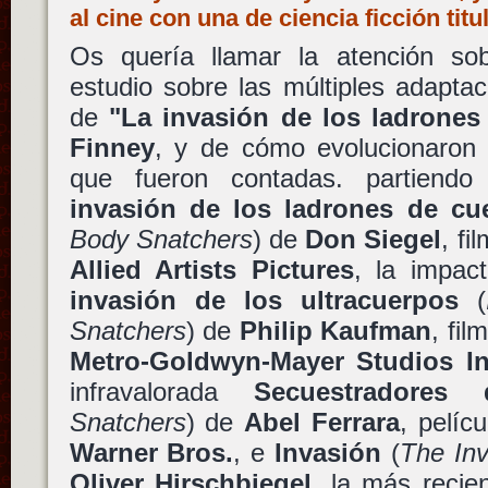
al cine con una de ciencia ficción ti
Os quería llamar la atención sob
estudio sobre las múltiples adapta
de
"La invasión de los ladrones
Finney
, y de cómo evolucionaron
que fueron contadas. partiendo
invasión de los ladrones de cu
Body Snatchers
) de
Don Siegel
, fi
Allied Artists Pictures
, la impac
invasión de los ultracuerpos
(
Snatchers
) de
Philip Kaufman
, fi
Metro-Goldwyn-Mayer Studios In
infravalorada
Secuestradores
Snatchers
) de
Abel Ferrara
, pelíc
Warner Bros.
, e
Invasión
(
The Inv
Oliver Hirschbiegel
, la más recie