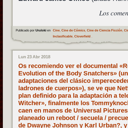
Los comen
Publicado por
Uruloki
en
Cine
,
Cine de Cómics
,
Cine de Ciencia Ficción
,
Ci
Inclasificable
,
Cloverfield
.
Lun 23 Abr 2018
Os recomiendo ver el documental «R
Evolution of the Body Snatchers» (un 
adaptaciones del clásico impereceder
ladrones de cuerpos»), se ve que Net
plan definido para la adaptación a te
Witcher», finalmente los Tommykno
caen en manos de Universal Pictures,
planeado un reboot / secuela / precu
de Dwayne Johnson y Karl Urban?, y