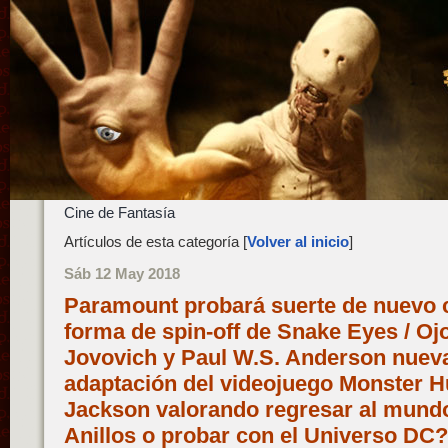
Cine de Fantasía
Artículos de esta categoría [
Volver al inicio
]
Sáb 12 May 2018
Paramount probará suerte de nuevo c
forma de spin-off de Snake Eyes / Ojo
Jovovich y Paul W.S. Anderson nueva
adaptación del videojuego Monster Hu
Jackson valorando regresar al mundo
Anillos o probar con el Universo DC