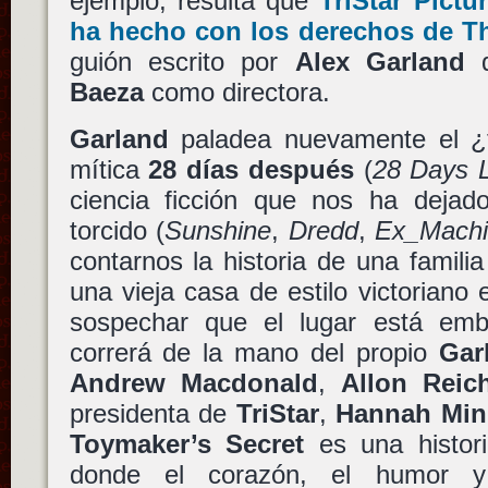
ejemplo, resulta que
TriStar Pictu
ha hecho con los derechos de
T
guión escrito por
Alex Garland
q
Baeza
como directora.
Garland
paladea nuevamente el ¿te
mítica
28 días después
(
28 Days 
ciencia ficción que nos ha dejad
torcido (
Sunshine
,
Dredd
,
Ex_Mach
contarnos la historia de una familia
una vieja casa de estilo victorian
sospechar que el lugar está emb
correrá de la mano del propio
Gar
Andrew Macdonald
,
Allon Reic
presidenta de
TriStar
,
Hannah Min
Toymaker’s Secret
es una histori
donde el corazón, el humor y