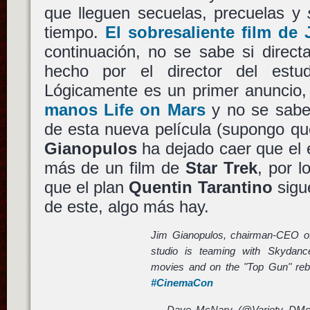
que lleguen secuelas, precuelas y
tiempo.
El sobresaliente film de
continuación, no se sabe si direct
hecho por el director del est
Lógicamente es un primer anuncio
manos
Life on Mars
y no se sabe
de esta nueva película (supongo que
Gianopulos
ha dejado caer que el e
más de un film de
Star Trek
, por 
que el plan
Quentin Tarantino
sigu
de este, algo más hay.
Jim Gianopulos, chairman-CEO o
studio is teaming with Skydanc
movies and on the "Top Gun" reb
#CinemaCon
— Dave McNary (@Variety_DM