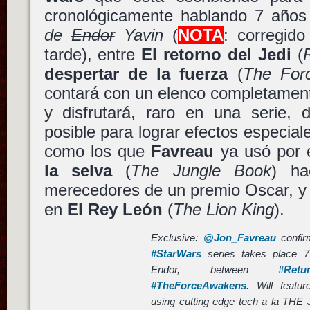
cronológicamente hablando 7 año
de
Endor
Yavin
(
NOTA
: corregido
tarde), entre
El retorno del Jedi
(
despertar de la fuerza
(
The For
contará con un elenco completamen
y disfrutará, raro en una serie, 
posible para lograr efectos especiale
como los que
Favreau
ya usó por 
la selva
(
The Jungle Book
) ha
merecedores de un premio Oscar, y
en
El Rey León
(
The Lion King
).
Exclusive:
@Jon_Favreau
confirm
#StarWars
series takes place 7 
Endor, between
#Retu
#TheForceAwakens
. Will featu
using cutting edge tech a la T