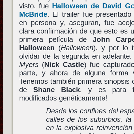
visto, fue
Halloween
de
David G
McBride
. El trailer fue presentad
en persona y, aseguran, fue acojo
clara confirmación de que esto es u
primera película de
John Carpe
Halloween
(
Halloween
), y por lo 
olvidar de la segunda en adelant
Myers
(
Nick Castle
) fue capturado
parte, y ahora de alguna forma 
Tenemos también primera sinopsis o
de
Shane Black
, y es para fl
modificados genéticamente!
Desde los confines del espa
calles de los suburbios, l
en la explosiva reinvención