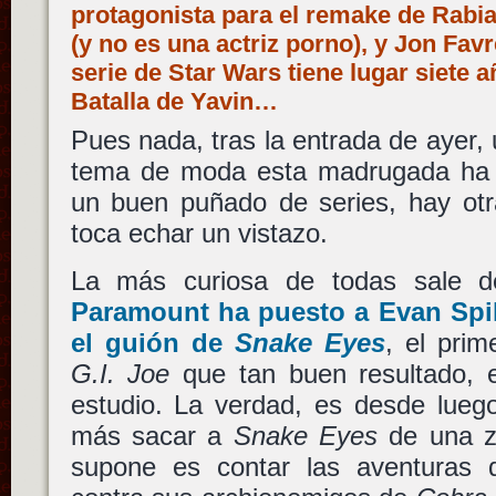
protagonista para el remake de Rabi
(y no es una actriz porno), y Jon Fa
serie de Star Wars tiene lugar siete 
Batalla de Yavin…
Pues nada, tras la entrada de ayer, 
tema de moda esta madrugada ha s
un buen puñado de series, hay otr
toca echar un vistazo.
La más curiosa de todas sale 
Paramount
ha puesto a
Evan Spi
el guión de
Snake Eyes
, el pri
G.I. Joe
que tan buen resultado, 
estudio. La verdad, es desde luego
más sacar a
Snake Eyes
de una z
supone es contar las aventuras