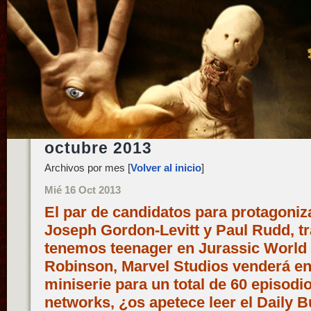
octubre 2013
Archivos por mes [
Volver al inicio
]
Mié 16 Oct 2013
El par de candidatos para protagoniz
Joseph Gordon-Levitt y Paul Rudd, tr
tenemos teenager en Jurassic World 
Robinson, Marvel Studios venderá en
miniserie para un total de 60 episodio
networks, ¿os apetece leer el Daily B