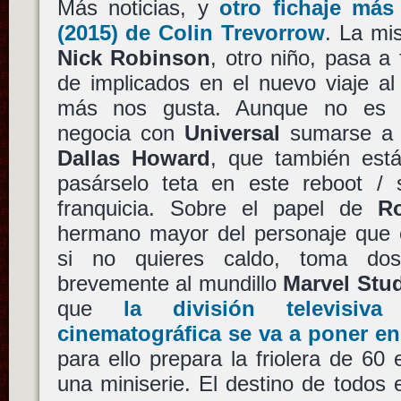
Más noticias, y
otro fichaje má
(2015) de Colin Trevorrow
. La mi
Nick Robinson
, otro niño, pasa a 
de implicados en el nuevo viaje a
más nos gusta. Aunque no es 
negocia con
Universal
sumarse 
Dallas Howard
, que también está
pasárselo teta en este reboot /
franquicia. Sobre el papel de
R
hermano mayor del personaje que
si no quieres caldo, toma dos
brevemente al mundillo
Marvel Stu
que
la división televisi
cinematográfica se va a poner e
para ello prepara la friolera de 60 
una miniserie. El destino de todos 