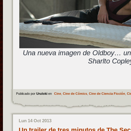
Una nueva imagen de Oldboy… una
Sharlto Cople
Publicado por
Uruloki
en
Cine
,
Cine de Cómics
,
Cine de Ciencia Ficción
,
Ci
Lun 14 Oct 2013
Un trailer de tres minutos de The Secr