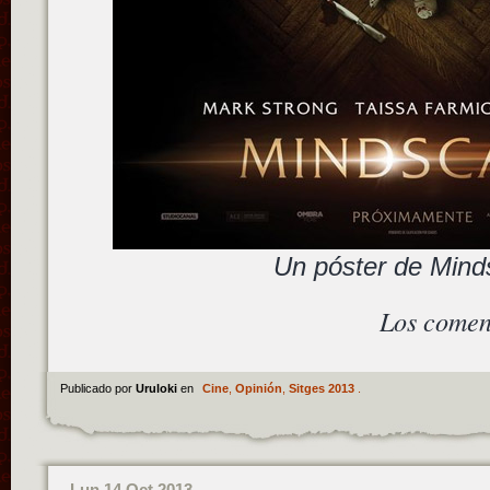
Un póster de Min
Los comen
Publicado por
Uruloki
en
Cine
,
Opinión
,
Sitges 2013
.
Lun 14 Oct 2013