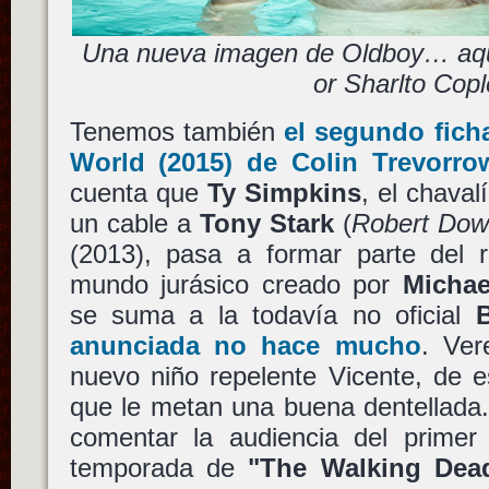
Una nueva imagen de Oldboy… aquí
or Sharlto Cop
Tenemos también
el segundo ficha
World
(2015) de
Colin Trevorro
cuenta que
Ty Simpkins
, el chava
un cable a
Tony Stark
(
Robert Dow
(2013), pasa a formar parte del r
mundo jurásico creado por
Michae
se suma a la todavía no oficial
anunciada no hace mucho
. Ver
nuevo niño repelente Vicente, de 
que le metan una buena dentellada
comentar la audiencia del primer 
temporada de
"The Walking Dea