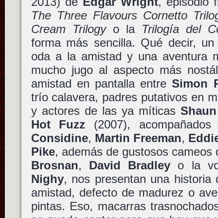
2013) de
Edgar Wright
, episodio 
The Three Flavours Cornetto Trilo
Cream Trilogy
o la
Trilogía del C
forma más sencilla. Qué decir, un
oda a la amistad y una aventura m
mucho jugo al aspecto más nostálg
amistad en pantalla entre
Simon 
trío calavera, padres putativos en m
y actores de las ya míticas
Shaun
Hot Fuzz
(2007), acompañados
Considine
,
Martin Freeman
,
Eddi
Pike
, además de gustosos cameos
Brosnan
,
David Bradley
o la vo
Nighy
, nos presentan una historia
amistad, defecto de madurez o aven
pintas. Eso, macarras trasnochad