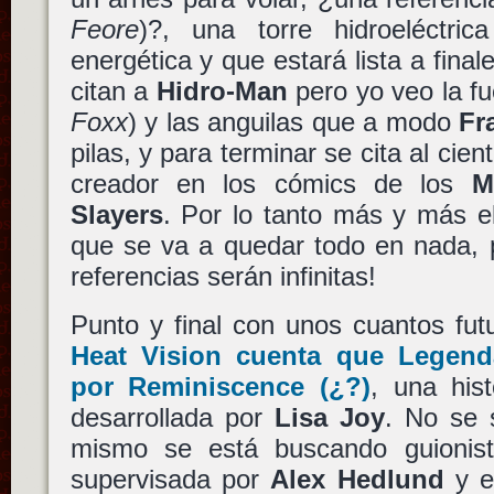
Feore
)?, una torre hidroeléctri
energética y que estará lista a fina
citan a
Hidro-Man
pero yo veo la f
Foxx
) y las anguilas que a modo
Fr
pilas, y para terminar se cita al cien
creador en los cómics de los
M
Slayers
. Por lo tanto más y más e
que se va a quedar todo en nada, p
referencias serán infinitas!
Punto y final con unos cuantos fut
Heat Vision cuenta que
Legend
por
Reminiscence
(¿?)
, una hist
desarrollada por
Lisa Joy
. No se 
mismo se está buscando guionist
supervisada por
Alex Hedlund
y el