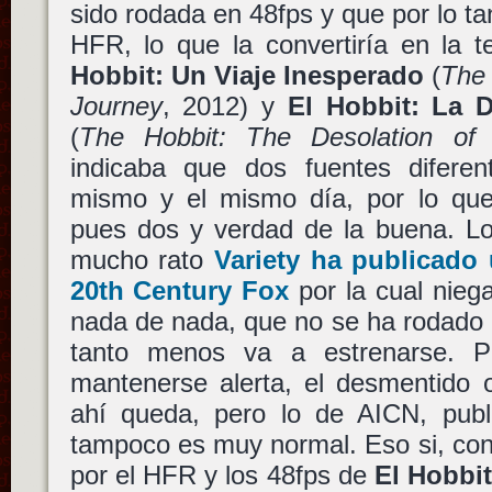
sido rodada en 48fps y que por lo ta
HFR, lo que la convertiría en la t
Hobbit: Un Viaje Inesperado
(
The 
Journey
, 2012) y
El Hobbit: La 
(
The Hobbit: The Desolation o
indicaba que dos fuentes difere
mismo y el mismo día, por lo qu
pues dos y verdad de la buena. L
mucho rato
Variety ha publicado 
20th Century Fox
por la cual nieg
nada de nada, que no se ha rodado 
tanto menos va a estrenarse. P
mantenerse alerta, el desmentido o
ahí queda, pero lo de AICN, publi
tampoco es muy normal. Eso si, con l
por el HFR y los 48fps de
El Hobbi