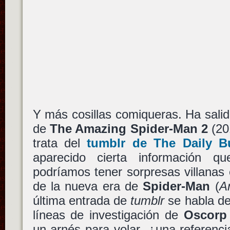
Y más cosillas comiqueras. Ha salido
de
The Amazing Spider-Man 2
(20
trata del
tumblr de
The Daily B
aparecido cierta información q
podríamos tener sorpresas villanas
de la nueva era de
Spider-Man
(
A
última entrada de
tumblr
se habla de
líneas de investigación de
Oscorp
un arnés para volar, ¿una referenc