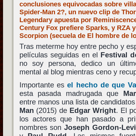
conclusiones equivocadas sobre vil
Spider-Man 2?, un nuevo clip de Tho
Legendary apuesta por Reminiscence
Century Fox prefiere Sparks, y RZA ya
Scorpion (secuela de El hombre de l
Tras meterme hoy entre pecho y espal
películas seguidas en el
Festival d
no soy persona, dedico un últim
mental al blog mientras ceno y recup
Importante es
el hecho de que Va
esta pasada madrugada que
Mar
entre manos una lista de candidatos
Man
(2015) de
Edgar Wright
. El p
los actores que han pasado a pr
nombres son
Joseph Gordon-Levi
y
Paul Rudd
. Las mismas fuent