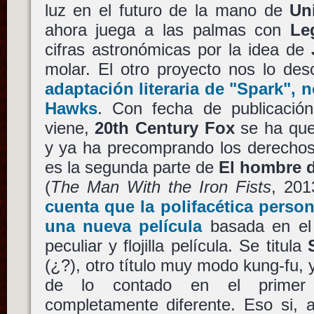
luz en el futuro de la mano de
Un
ahora juega a las palmas con
Le
cifras astronómicas por la idea de
molar. El otro proyecto nos lo des
adaptación literaria de
"Spark"
, 
Hawks
. Con fecha de publicació
viene,
20th Century Fox
se ha quer
y ya ha precomprando los derechos. 
es la segunda parte de
El hombre d
(
The Man With the Iron Fists
, 20
cuenta que la polifacética person
una nueva película
basada en el 
peculiar y flojilla película. Se titula
(¿?), otro título muy modo kung-fu,
de lo contado en el primer 
completamente diferente. Eso si,