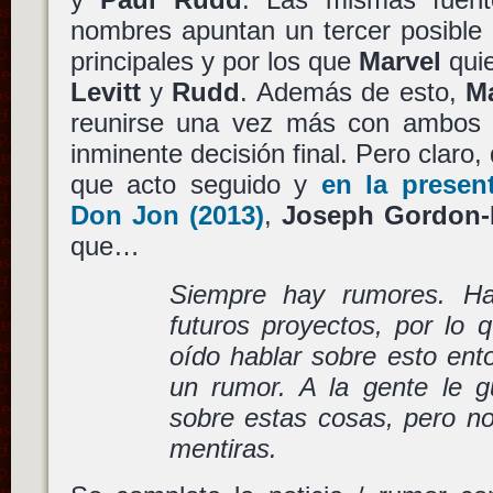
nombres apuntan un tercer posible 
principales y por los que
Marvel
quie
Levitt
y
Rudd
. Además de esto,
M
reunirse una vez más con ambos c
inminente decisión final. Pero claro,
que acto seguido y
en la presen
Don Jon
(2013)
,
Joseph Gordon-L
que…
Siempre hay rumores. H
futuros proyectos, por lo 
oído hablar sobre esto en
un rumor. A la gente le g
sobre estas cosas, pero 
mentiras.