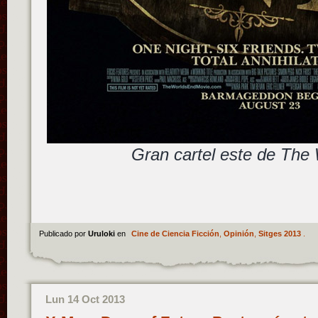
Gran cartel este de The
Publicado por
Uruloki
en
Cine de Ciencia Ficción
,
Opinión
,
Sitges 2013
.
Lun 14 Oct 2013